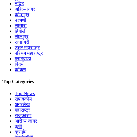
नांदेड
अहिल्यानगर
कोल्हापूर
परभणी
सातारा
हिंगोली
सोलापूर
रत्नागिरी
उत्तर महाराष्ट्र
पश्चिम महाराष्ट्र
मराठवाडा
विदर्भ
कोंकण
Top Categories
Top News
संपादकीय
अग्रलेख
महाराष्ट्र
राजकारण
आरोग्य जागर
कृषी
क्राईम