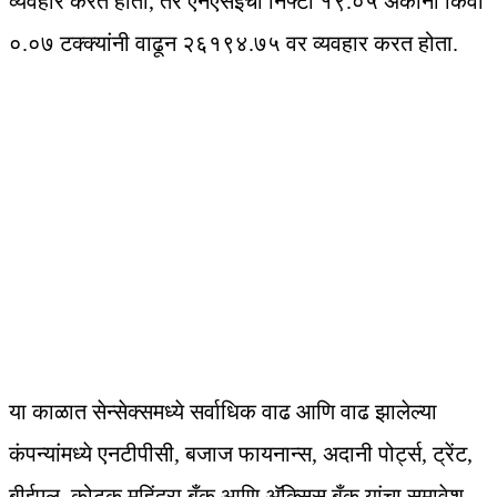
व्यवहार करत होता, तर एनएसईचा निफ्टी १९.०५ अंकांनी किंवा
०.०७ टक्क्यांनी वाढून २६१९४.७५ वर व्यवहार करत होता.
या काळात सेन्सेक्समध्ये सर्वाधिक वाढ आणि वाढ झालेल्या
कंपन्यांमध्ये एनटीपीसी, बजाज फायनान्स, अदानी पोर्ट्स, ट्रेंट,
बीईएल, कोटक महिंद्रा बँक आणि अ‍ॅक्सिस बँक यांचा समावेश