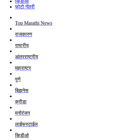
व्हिडीओ
फोटो गॅलरी
Top Marathi News
राजकारण
राष्ट्रीय
आंतरराष्ट्रीय
महाराष्ट्र
पुणे
बिझनेस
क्रीडा
मनोरंजन
लाईफस्टाईल
व्हिडीओ