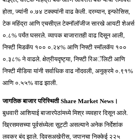
होता, ज्यांनी ०.७४ टक्क्यांनी वाढ केली. दरम्यान, इन्फोसिस,
टेक महिंद्रा आणि एचसीएल टेक्नॉलॉजीज सारखे आयटी शेअर्स
०.८% पर्यंत घसरले. व्यापक बाजारातही वाढ दिसून आली,
निफ्टी मिडकॅप १०० ०.२४% आणि निफ्टी स्मॉलकॅप १००
०.३८% ने वाढले. क्षेत्रीयदृष्ट्या, निफ्टी रिअॅलिटी आणि
निफ्टी मीडिया यांनी सर्वाधिक वाढ नोंदवली, अनुक्रमे ०.९१%
आणि ०.५५% वाढ झाली.
जागतिक बाजार परिस्थिती Share Market News।
बुधवारी आशियाई बाजारपेठांमध्ये मिश्र व्यवहार दिसून आले.
ख्रिसमसच्या पूर्वसंध्येला सुट्टी असल्याने अनेक निर्देशांक
लवकर बंद झाले. दिवसअखेरीस, जपानचा निक्केई २२५