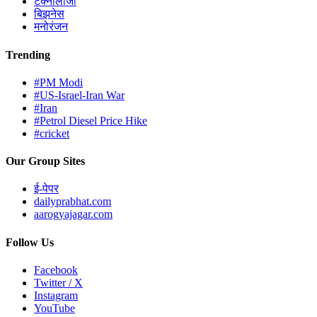
टेक्नोलॉजी
बिझनेस
मनोरंजन
Trending
#PM Modi
#US-Israel-Iran War
#Iran
#Petrol Diesel Price Hike
#cricket
Our Group Sites
ई-पेपर
dailyprabhat.com
aarogyajagar.com
Follow Us
Facebook
Twitter / X
Instagram
YouTube