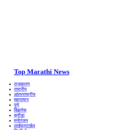
Top Marathi News
राजकारण
राष्ट्रीय
आंतरराष्ट्रीय
महाराष्ट्र
पुणे
बिझनेस
क्रीडा
मनोरंजन
लाईफस्टाईल