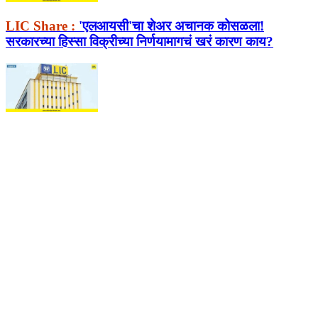
LIC Share :
'एलआयसी'चा शेअर अचानक कोसळला!
सरकारच्या हिस्सा विक्रीच्या निर्णयामागचं खरं कारण काय?