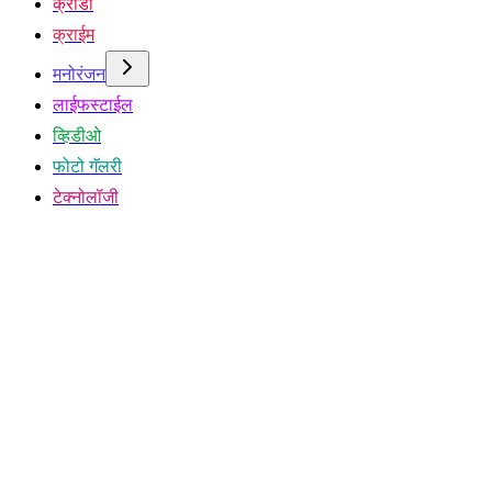
क्रीडा
क्राईम
मनोरंजन
लाईफस्टाईल
व्हिडीओ
फोटो गॅलरी
टेक्नोलॉजी