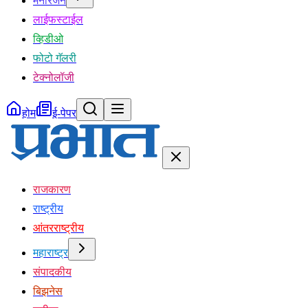
मनोरंजन
लाईफस्टाईल
व्हिडीओ
फोटो गॅलरी
टेक्नोलॉजी
होम
ई-पेपर
राजकारण
राष्ट्रीय
आंतरराष्ट्रीय
महाराष्ट्र
संपादकीय
बिझनेस