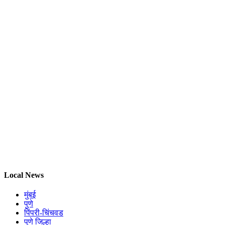
Local News
मुंबई
पुणे
पिंपरी-चिंचवड
पुणे जिल्हा