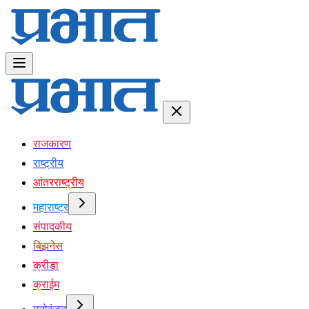
राजकारण
राष्ट्रीय
आंतरराष्ट्रीय
महाराष्ट्र
संपादकीय
बिझनेस
क्रीडा
क्राईम