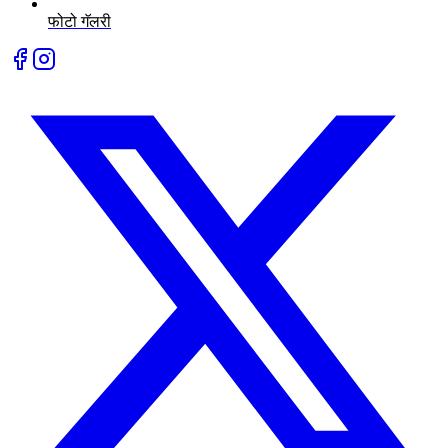
फोटो गॅलरी