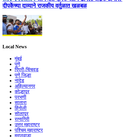
दीपकेंच्या दाव्याने राजकीय वर्तुळात खळबळ
Local News
मुंबई
पुणे
पिंपरी-चिंचवड
पुणे जिल्हा
नांदेड
अहिल्यानगर
कोल्हापूर
परभणी
सातारा
हिंगोली
सोलापूर
रत्नागिरी
उत्तर महाराष्ट्र
पश्चिम महाराष्ट्र
मराठवाडा