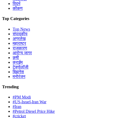
विदर्भ
कोंकण
Top Categories
Top News
संपादकीय
अग्रलेख
महाराष्ट्र
राजकारण
आरोग्य जागर
कृषी
क्राईम
टेक्नोलॉजी
बिझनेस
मनोरंजन
Trending
#PM Modi
#US-Israel-Iran War
#Iran
#Petrol Diesel Price Hike
#cricket