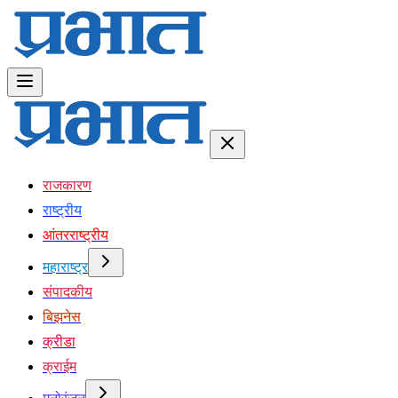
राजकारण
राष्ट्रीय
आंतरराष्ट्रीय
महाराष्ट्र
संपादकीय
बिझनेस
क्रीडा
क्राईम