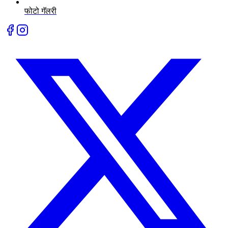
फोटो गॅलरी