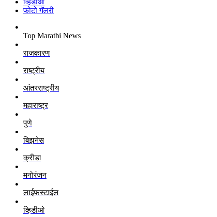
व्हिडीओ
फोटो गॅलरी
Top Marathi News
राजकारण
राष्ट्रीय
आंतरराष्ट्रीय
महाराष्ट्र
पुणे
बिझनेस
क्रीडा
मनोरंजन
लाईफस्टाईल
व्हिडीओ