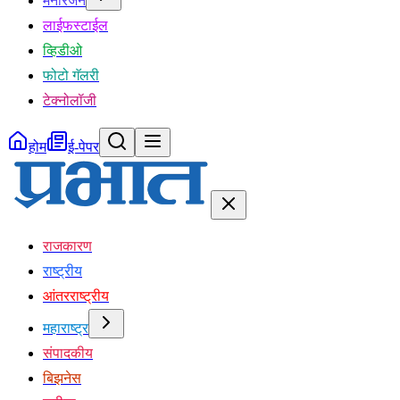
मनोरंजन
लाईफस्टाईल
व्हिडीओ
फोटो गॅलरी
टेक्नोलॉजी
होम
ई-पेपर
राजकारण
राष्ट्रीय
आंतरराष्ट्रीय
महाराष्ट्र
संपादकीय
बिझनेस