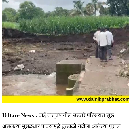
Udtare News :
वाई तालुक्यातील उडतरे परिसरात सुरू
असलेल्या मुसळधार पावसामुळे कुडाळी नदीला आलेल्या पुराचा