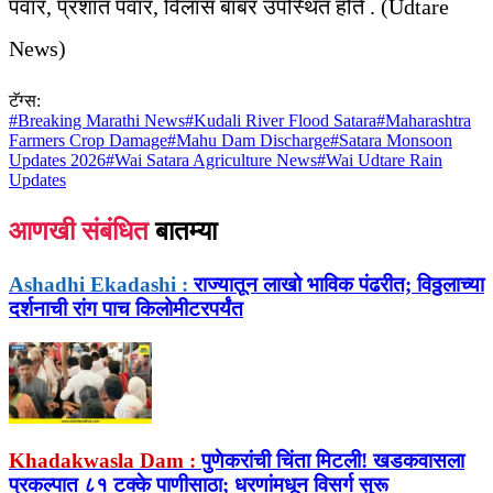
पवार, प्रशांत पवार, विलास बाबर उपस्थित होते . (Udtare
News)
टॅग्स:
#
Breaking Marathi News
#
Kudali River Flood Satara
#
Maharashtra
Farmers Crop Damage
#
Mahu Dam Discharge
#
Satara Monsoon
Updates 2026
#
Wai Satara Agriculture News
#
Wai Udtare Rain
Updates
आणखी संबंधित
बातम्या
Ashadhi Ekadashi :
राज्यातून लाखो भाविक पंढरीत; विठ्ठलाच्या
दर्शनाची रांग पाच किलोमीटरपर्यंत
Khadakwasla Dam :
पुणेकरांची चिंता मिटली! खडकवासला
प्रकल्पात ८१ टक्के पाणीसाठा; धरणांमधून विसर्ग सुरू