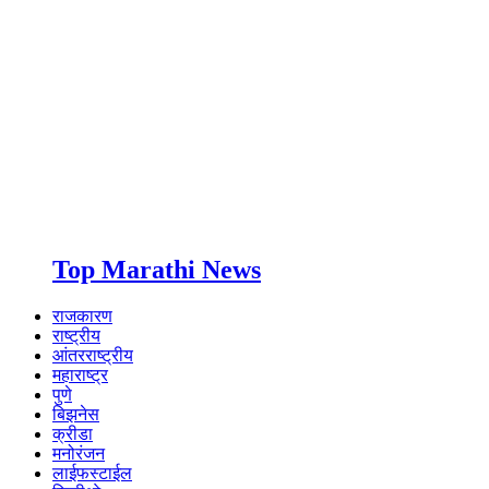
Top Marathi News
राजकारण
राष्ट्रीय
आंतरराष्ट्रीय
महाराष्ट्र
पुणे
बिझनेस
क्रीडा
मनोरंजन
लाईफस्टाईल