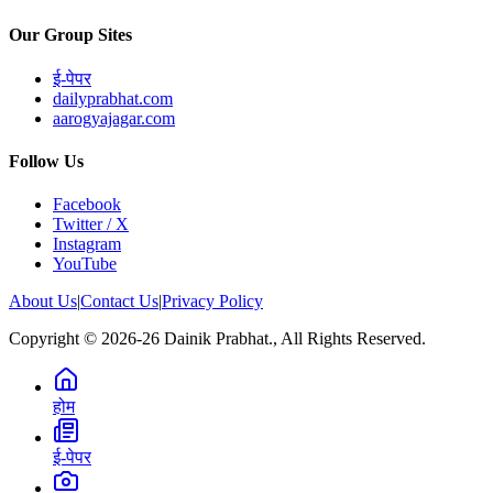
Our Group Sites
ई-पेपर
dailyprabhat.com
aarogyajagar.com
Follow Us
Facebook
Twitter / X
Instagram
YouTube
About Us
|
Contact Us
|
Privacy Policy
Copyright © 2026-26 Dainik Prabhat., All Rights Reserved.
होम
ई-पेपर