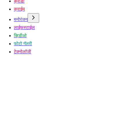
क्रीडा
क्राईम
मनोरंजन
लाईफस्टाईल
व्हिडीओ
फोटो गॅलरी
टेक्नोलॉजी