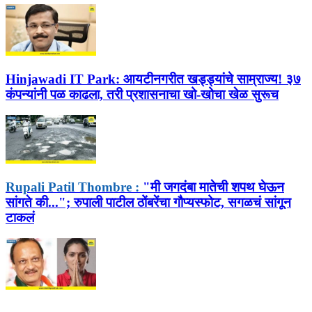
Hinjawadi IT Park:
आयटीनगरीत खड्ड्यांचे साम्राज्य! ३७
कंपन्यांनी पळ काढला, तरी प्रशासनाचा खो-खोचा खेळ सुरूच
Rupali Patil Thombre :
"मी जगदंबा मातेची शपथ घेऊन
सांगते की..."; रुपाली पाटील ठोंबरेंचा गौप्यस्फोट, सगळचं सांगून
टाकलं