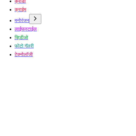
क्रीडा
क्राईम
मनोरंजन
लाईफस्टाईल
व्हिडीओ
फोटो गॅलरी
टेक्नोलॉजी