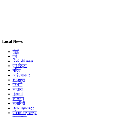
Local News
मुंबई
पुणे
पिंपरी-चिंचवड
पुणे जिल्हा
नांदेड
अहिल्यानगर
कोल्हापूर
परभणी
सातारा
हिंगोली
सोलापूर
रत्नागिरी
उत्तर महाराष्ट्र
पश्चिम महाराष्ट्र