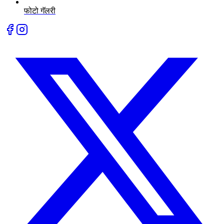
फोटो गॅलरी