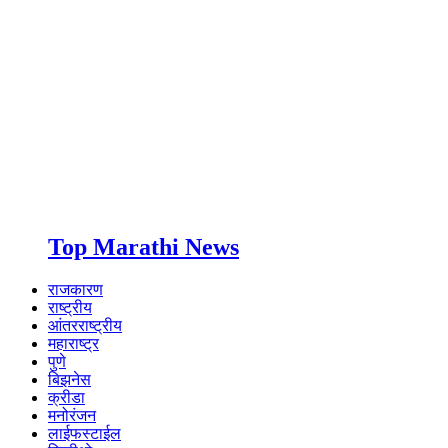
Top Marathi News
राजकारण
राष्ट्रीय
आंतरराष्ट्रीय
महाराष्ट्र
पुणे
बिझनेस
क्रीडा
मनोरंजन
लाईफस्टाईल