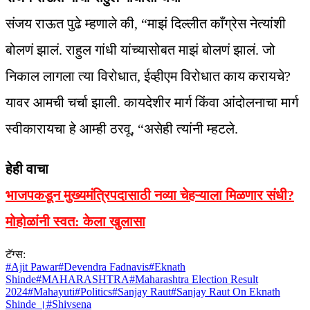
संजय राऊत पुढे म्हणाले की, “माझं दिल्लीत काँग्रेस नेत्यांशी
बोलणं झालं. राहुल गांधी यांच्यासोबत माझं बोलणं झालं. जो
निकाल लागला त्या विरोधात, ईव्हीएम विरोधात काय करायचे?
यावर आमची चर्चा झाली. कायदेशीर मार्ग किंवा आंदोलनाचा मार्ग
स्वीकारायचा हे आम्ही ठरवू, “असेही त्यांनी म्हटले.
हेही वाचा
भाजपकडून मुख्यमंत्रि‍पदासाठी नव्या चेहऱ्याला मिळणार संधी?
मोहोळांनी स्वत: केला खुलासा
टॅग्स:
#
Ajit Pawar
#
Devendra Fadnavis
#
Eknath
Shinde
#
MAHARASHTRA
#
Maharashtra Election Result
2024
#
Mahayuti
#
Politics
#
Sanjay Raut
#
Sanjay Raut On Eknath
Shinde ।
#
Shivsena