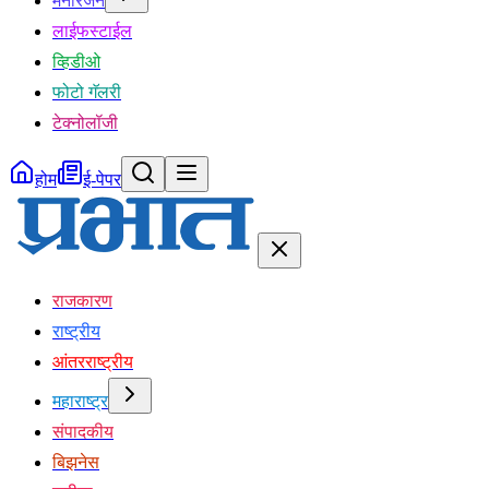
मनोरंजन
लाईफस्टाईल
व्हिडीओ
फोटो गॅलरी
टेक्नोलॉजी
होम
ई-पेपर
राजकारण
राष्ट्रीय
आंतरराष्ट्रीय
महाराष्ट्र
संपादकीय
बिझनेस