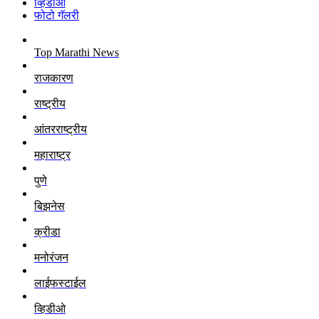
व्हिडीओ
फोटो गॅलरी
Top Marathi News
राजकारण
राष्ट्रीय
आंतरराष्ट्रीय
महाराष्ट्र
पुणे
बिझनेस
क्रीडा
मनोरंजन
लाईफस्टाईल
व्हिडीओ