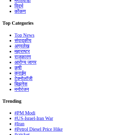
मराठवाडा
विदर्भ
कोंकण
Top Categories
Top News
संपादकीय
अग्रलेख
महाराष्ट्र
राजकारण
आरोग्य जागर
कृषी
क्राईम
टेक्नोलॉजी
बिझनेस
मनोरंजन
Trending
#PM Modi
#US-Israel-Iran War
#Iran
#Petrol Diesel Price Hike
#cricket