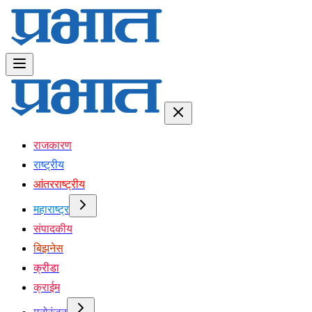
राजकारण
राष्ट्रीय
आंतरराष्ट्रीय
महाराष्ट्र
संपादकीय
बिझनेस
क्रीडा
क्राईम