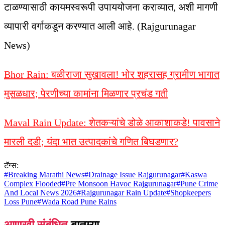
टाळण्यासाठी कायमस्वरूपी उपाययोजना कराव्यात, अशी मागणी
व्यापारी वर्गाकडून करण्यात आली आहे. (Rajgurunagar
News)
Bhor Rain: बळीराजा सुखावला! भोर शहरासह ग्रामीण भागात
मुसळधार; पेरणीच्या कामांना मिळणार प्रचंड गती
Maval Rain Update: शेतकऱ्यांचे डोळे आकाशाकडे! पावसाने
मारली दडी; यंदा भात उत्पादकांचे गणित बिघडणार?
टॅग्स:
#
Breaking Marathi News
#
Drainage Issue Rajgurunagar
#
Kaswa
Complex Flooded
#
Pre Monsoon Havoc Rajgurunagar
#
Pune Crime
And Local News 2026
#
Rajgurunagar Rain Update
#
Shopkeepers
Loss Pune
#
Wada Road Pune Rains