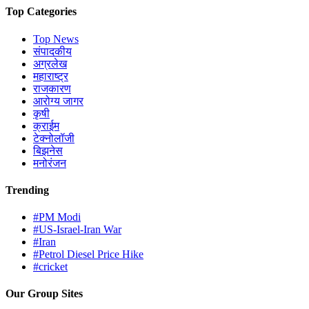
Top Categories
Top News
संपादकीय
अग्रलेख
महाराष्ट्र
राजकारण
आरोग्य जागर
कृषी
क्राईम
टेक्नोलॉजी
बिझनेस
मनोरंजन
Trending
#PM Modi
#US-Israel-Iran War
#Iran
#Petrol Diesel Price Hike
#cricket
Our Group Sites