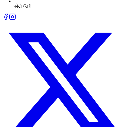
फोटो गॅलरी