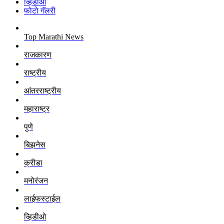
व्हिडीओ
फोटो गॅलरी
Top Marathi News
राजकारण
राष्ट्रीय
आंतरराष्ट्रीय
महाराष्ट्र
पुणे
बिझनेस
क्रीडा
मनोरंजन
लाईफस्टाईल
व्हिडीओ