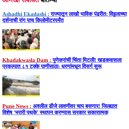
आणखी संबंधित
बातम्या
Ashadhi Ekadashi :
राज्यातून लाखो भाविक पंढरीत; विठ्ठलाच्या
दर्शनाची रांग पाच किलोमीटरपर्यंत
Khadakwasla Dam :
पुणेकरांची चिंता मिटली! खडकवासला
प्रकल्पात ८१ टक्के पाणीसाठा; धरणांमधून विसर्ग सुरू
Pune News :
अश्लील डीजे लावणीवर चाप बसणार! जिल्ह्यात
विशेष 'भरारी पथके' स्थापन करण्यास सरकार सकारात्मक