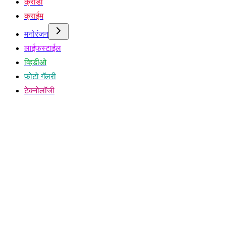
क्रीडा
क्राईम
मनोरंजन
लाईफस्टाईल
व्हिडीओ
फोटो गॅलरी
टेक्नोलॉजी