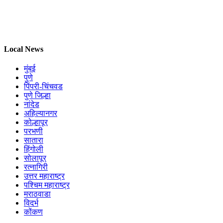
Local News
मुंबई
पुणे
पिंपरी-चिंचवड
पुणे जिल्हा
नांदेड
अहिल्यानगर
कोल्हापूर
परभणी
सातारा
हिंगोली
सोलापूर
रत्नागिरी
उत्तर महाराष्ट्र
पश्चिम महाराष्ट्र
मराठवाडा
विदर्भ
कोंकण