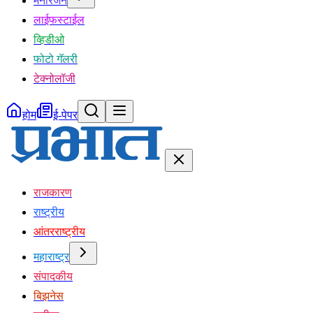
मनोरंजन
लाईफस्टाईल
व्हिडीओ
फोटो गॅलरी
टेक्नोलॉजी
होम
ई-पेपर
राजकारण
राष्ट्रीय
आंतरराष्ट्रीय
महाराष्ट्र
संपादकीय
बिझनेस