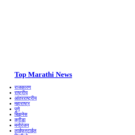
Top Marathi News
राजकारण
राष्ट्रीय
आंतरराष्ट्रीय
महाराष्ट्र
पुणे
बिझनेस
क्रीडा
मनोरंजन
लाईफस्टाईल