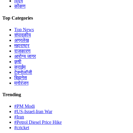
विदर्भ
कोंकण
Top Categories
Top News
संपादकीय
अग्रलेख
महाराष्ट्र
राजकारण
आरोग्य जागर
कृषी
क्राईम
टेक्नोलॉजी
बिझनेस
मनोरंजन
Trending
#PM Modi
#US-Israel-Iran War
#Iran
#Petrol Diesel Price Hike
#cricket