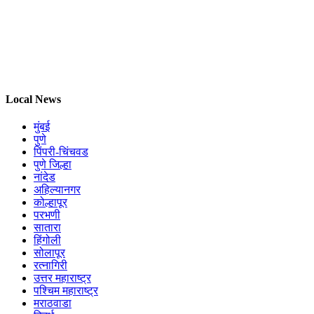
Local News
मुंबई
पुणे
पिंपरी-चिंचवड
पुणे जिल्हा
नांदेड
अहिल्यानगर
कोल्हापूर
परभणी
सातारा
हिंगोली
सोलापूर
रत्नागिरी
उत्तर महाराष्ट्र
पश्चिम महाराष्ट्र
मराठवाडा