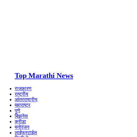
Top Marathi News
राजकारण
राष्ट्रीय
आंतरराष्ट्रीय
महाराष्ट्र
पुणे
बिझनेस
क्रीडा
मनोरंजन
लाईफस्टाईल