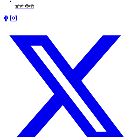
फोटो गॅलरी