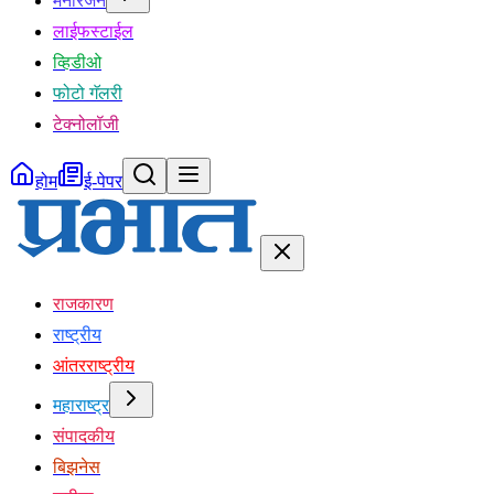
मनोरंजन
लाईफस्टाईल
व्हिडीओ
फोटो गॅलरी
टेक्नोलॉजी
होम
ई-पेपर
राजकारण
राष्ट्रीय
आंतरराष्ट्रीय
महाराष्ट्र
संपादकीय
बिझनेस