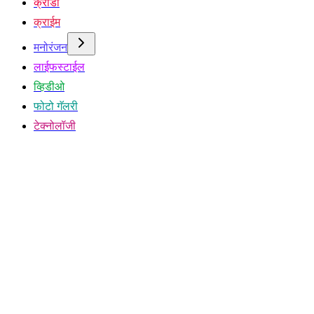
क्रीडा
क्राईम
मनोरंजन
लाईफस्टाईल
व्हिडीओ
फोटो गॅलरी
टेक्नोलॉजी