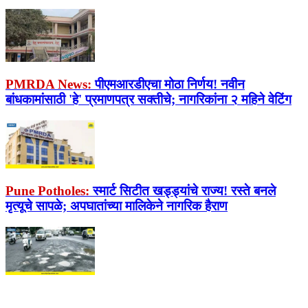
PMRDA News:
पीएमआरडीएचा मोठा निर्णय! नवीन
बांधकामांसाठी 'हे' प्रमाणपत्र सक्तीचे; नागरिकांना २ महिने वेटिंग
Pune Potholes:
स्मार्ट सिटीत खड्ड्यांचे राज्य! रस्ते बनले
मृत्यूचे सापळे; अपघातांच्या मालिकेने नागरिक हैराण