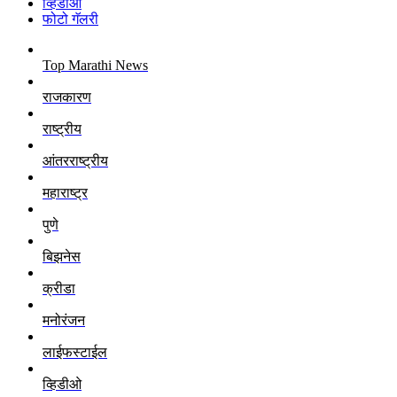
व्हिडीओ
फोटो गॅलरी
Top Marathi News
राजकारण
राष्ट्रीय
आंतरराष्ट्रीय
महाराष्ट्र
पुणे
बिझनेस
क्रीडा
मनोरंजन
लाईफस्टाईल
व्हिडीओ