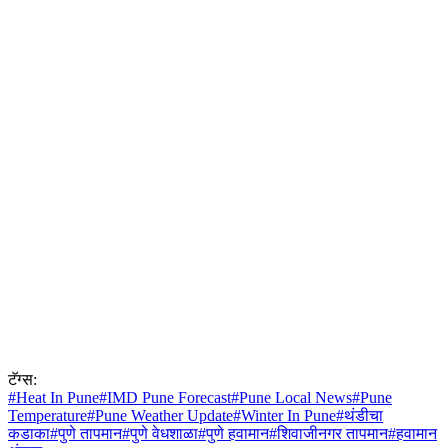
टॅग्स:
#
Heat In Pune
#
IMD Pune Forecast
#
Pune Local News
#
Pune
Temperature
#
Pune Weather Update
#
Winter In Pune
#
थंडीचा
कडाका
#
पुणे तापमान
#
पुणे वेधशाळा
#
पुणे हवामान
#
शिवाजीनगर तापमान
#
हवामान