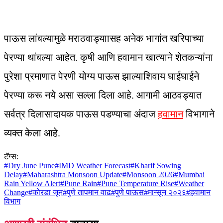
पाऊस लांबल्यामुळे मराठवाड्याासह अनेक भागांत खरिपाच्या
पेरण्या थांबल्या आहेत. कृषी आणि हवामान खात्याने शेतकऱ्यांना
पुरेशा प्रमाणात पेरणी योग्य पाऊस झाल्याशिवाय घाईघाईने
पेरण्या करू नये असा सल्ला दिला आहे. आगामी आठवड्यात
सर्वत्र दिलासादायक पाऊस पडण्याचा अंदाज
हवामान
विभागाने
व्यक्त केला आहे.
टॅग्स:
#
Dry June Pune
#
IMD Weather Forecast
#
Kharif Sowing
Delay
#
Maharashtra Monsoon Update
#
Monsoon 2026
#
Mumbai
Rain Yellow Alert
#
Pune Rain
#
Pune Temperature Rise
#
Weather
Change
#
कोरडा जून
#
पुणे तापमान वाढ
#
पुणे पाऊस
#
मान्सून २०२६
#
हवामान
विभाग