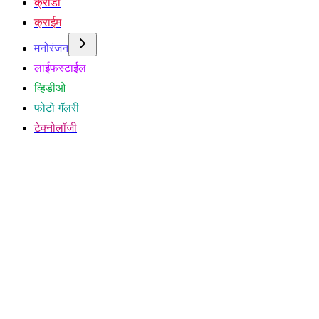
क्रीडा
क्राईम
मनोरंजन
लाईफस्टाईल
व्हिडीओ
फोटो गॅलरी
टेक्नोलॉजी