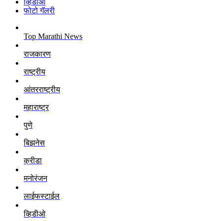
व्हिडीओ
फोटो गॅलरी
Top Marathi News
राजकारण
राष्ट्रीय
आंतरराष्ट्रीय
महाराष्ट्र
पुणे
बिझनेस
क्रीडा
मनोरंजन
लाईफस्टाईल
व्हिडीओ