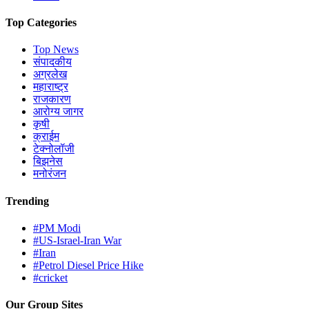
Top Categories
Top News
संपादकीय
अग्रलेख
महाराष्ट्र
राजकारण
आरोग्य जागर
कृषी
क्राईम
टेक्नोलॉजी
बिझनेस
मनोरंजन
Trending
#PM Modi
#US-Israel-Iran War
#Iran
#Petrol Diesel Price Hike
#cricket
Our Group Sites