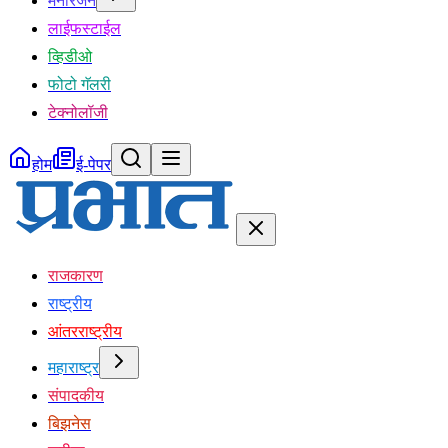
मनोरंजन
लाईफस्टाईल
व्हिडीओ
फोटो गॅलरी
टेक्नोलॉजी
होम
ई-पेपर
राजकारण
राष्ट्रीय
आंतरराष्ट्रीय
महाराष्ट्र
संपादकीय
बिझनेस