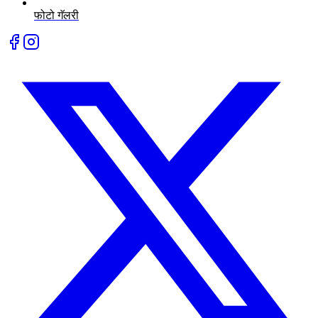
फोटो गॅलरी