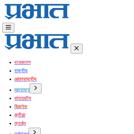
राजकारण
राष्ट्रीय
आंतरराष्ट्रीय
महाराष्ट्र
संपादकीय
बिझनेस
क्रीडा
क्राईम