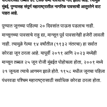
सरासरीपेक्षा तब्बल ७८ टक्के कमी पावसाची नोंद झाली आहे. त्यामुळे
मुंबई, पुण्यासह संपूर्ण महाराष्ट्रातील नागरिक पावसाची आतुरतेने वाट
पाहत आहे.
पुण्यात जूनच्या पहिल्या २० दिवसांत पाऊस पडलाच नाही.
मान्सूनच्या पावसाचे राहू द्या, मान्सून पूर्व पावसानेही हजेरी लावली
नाही. त्यामुळे गेल्या ९४ वर्षांतील (१९३२ नंतरचा) हा सर्वात
कोरडा जून ठरला आहे. यापूर्वी २०१९ आणि २०२३ मध्येही
मान्सून तब्बल २५ जून रोजी मुंबईत पोहोचला होता, २००९ मध्ये
२१ जूनला त्याचे आगमन झाले होते. १९५८ मधील जूनचा पहिला
पंधरवडा पश्चिम महाराष्ट्रासाठी सर्वाधिक कोरडा ठरला होता.