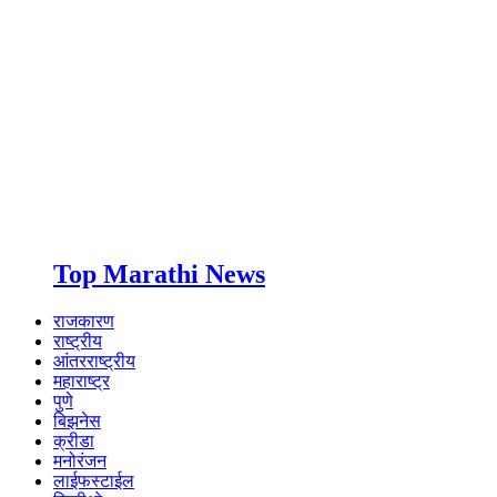
Top Marathi News
राजकारण
राष्ट्रीय
आंतरराष्ट्रीय
महाराष्ट्र
पुणे
बिझनेस
क्रीडा
मनोरंजन
लाईफस्टाईल