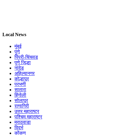
Local News
मुंबई
पुणे
पिंपरी-चिंचवड
पुणे जिल्हा
नांदेड
अहिल्यानगर
कोल्हापूर
परभणी
सातारा
हिंगोली
सोलापूर
रत्नागिरी
उत्तर महाराष्ट्र
पश्चिम महाराष्ट्र
मराठवाडा
विदर्भ
कोंकण