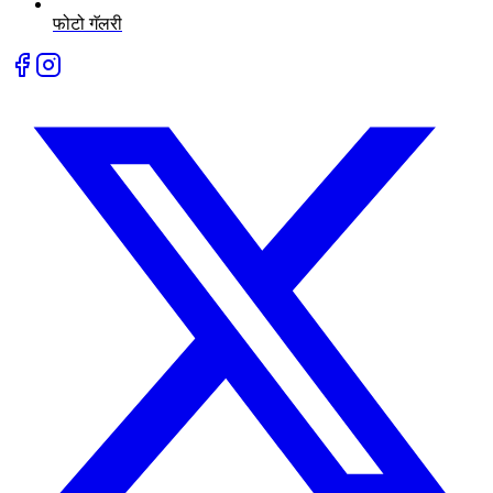
फोटो गॅलरी