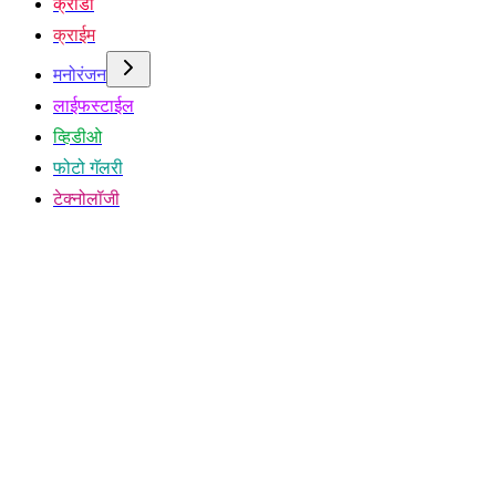
क्रीडा
क्राईम
मनोरंजन
लाईफस्टाईल
व्हिडीओ
फोटो गॅलरी
टेक्नोलॉजी