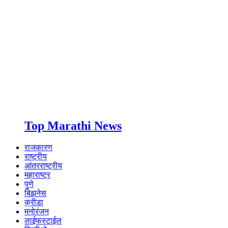
Top Marathi News
राजकारण
राष्ट्रीय
आंतरराष्ट्रीय
महाराष्ट्र
पुणे
बिझनेस
क्रीडा
मनोरंजन
लाईफस्टाईल