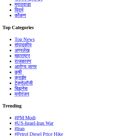
मराठवाडा
विदर्भ
कोंकण
Top Categories
Top News
संपादकीय
अग्रलेख
महाराष्ट्र
राजकारण
आरोग्य जागर
कृषी
क्राईम
टेक्नोलॉजी
बिझनेस
मनोरंजन
Trending
#PM Modi
#US-Israel-Iran War
#Iran
#Petrol Diesel Price Hike