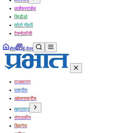
मनोरंजन
लाईफस्टाईल
व्हिडीओ
फोटो गॅलरी
टेक्नोलॉजी
होम
ई-पेपर
राजकारण
राष्ट्रीय
आंतरराष्ट्रीय
महाराष्ट्र
संपादकीय
बिझनेस