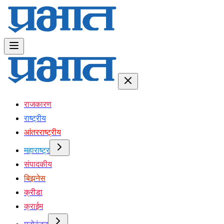
राजकारण
राष्ट्रीय
आंतरराष्ट्रीय
महाराष्ट्र
संपादकीय
बिझनेस
क्रीडा
क्राईम