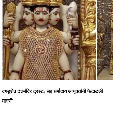
दगडूशेठ दत्तमंदिर ट्रस्ट; सह धर्मादाय आयुक्तांनी फेटाळली
मागणी