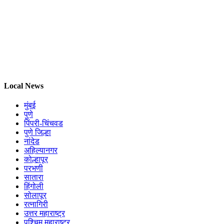
Local News
मुंबई
पुणे
पिंपरी-चिंचवड
पुणे जिल्हा
नांदेड
अहिल्यानगर
कोल्हापूर
परभणी
सातारा
हिंगोली
सोलापूर
रत्नागिरी
उत्तर महाराष्ट्र
पश्चिम महाराष्ट्र