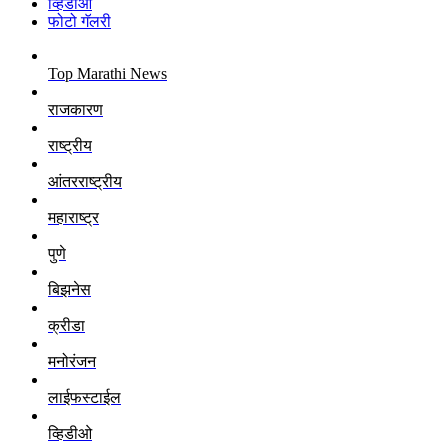
व्हिडीओ
फोटो गॅलरी
Top Marathi News
राजकारण
राष्ट्रीय
आंतरराष्ट्रीय
महाराष्ट्र
पुणे
बिझनेस
क्रीडा
मनोरंजन
लाईफस्टाईल
व्हिडीओ