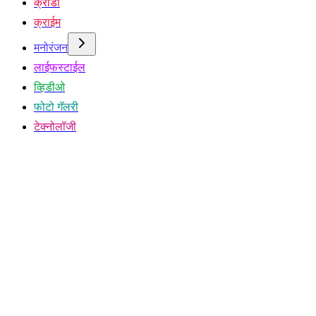
क्रीडा
क्राईम
मनोरंजन
लाईफस्टाईल
व्हिडीओ
फोटो गॅलरी
टेक्नोलॉजी