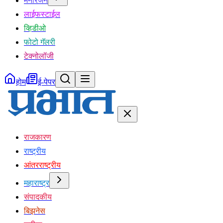
मनोरंजन
लाईफस्टाईल
व्हिडीओ
फोटो गॅलरी
टेक्नोलॉजी
होम
ई-पेपर
राजकारण
राष्ट्रीय
आंतरराष्ट्रीय
महाराष्ट्र
संपादकीय
बिझनेस