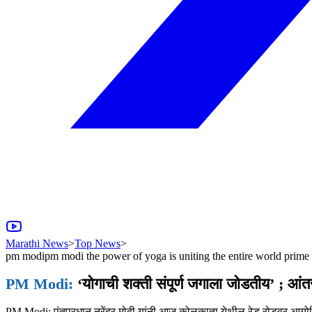
Marathi News
>
Top News
>
pm modipm modi the power of yoga is uniting the entire world prime m
PM Modi:
‘योगाची शक्ती संपूर्ण जगाला जोडतीय’ ; आंतररा
PM Modi: पंतप्रधान नरेंद्र मोदी यांनी आज कोलकाता येथील रेड रोडवर आयोजित १२ 