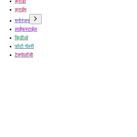
क्रीडा
क्राईम
मनोरंजन
लाईफस्टाईल
व्हिडीओ
फोटो गॅलरी
टेक्नोलॉजी