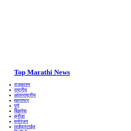
Top Marathi News
राजकारण
राष्ट्रीय
आंतरराष्ट्रीय
महाराष्ट्र
पुणे
बिझनेस
क्रीडा
मनोरंजन
लाईफस्टाईल