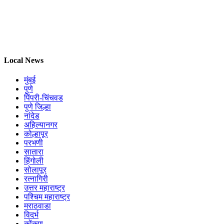
Local News
मुंबई
पुणे
पिंपरी-चिंचवड
पुणे जिल्हा
नांदेड
अहिल्यानगर
कोल्हापूर
परभणी
सातारा
हिंगोली
सोलापूर
रत्नागिरी
उत्तर महाराष्ट्र
पश्चिम महाराष्ट्र
मराठवाडा
विदर्भ
कोंकण