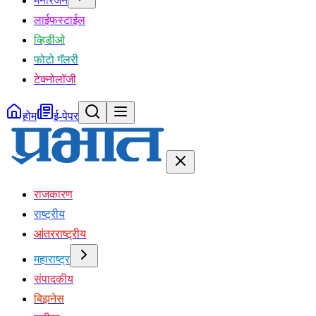
मनोरंजन
लाईफस्टाईल
व्हिडीओ
फोटो गॅलरी
टेक्नोलॉजी
होम
ई-पेपर
राजकारण
राष्ट्रीय
आंतरराष्ट्रीय
महाराष्ट्र
संपादकीय
बिझनेस