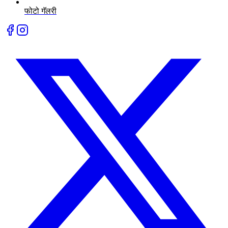
फोटो गॅलरी