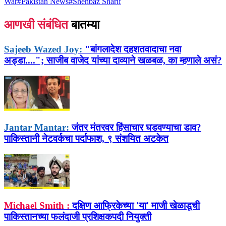
War
#
Pakistan News
#
Shehbaz Sharif
आणखी संबंधित
बातम्या
Sajeeb Wazed Joy:
"बांगलादेश दहशतवादाचा नवा
अड्डा...."; साजीब वाजेद यांच्या दाव्याने खळबळ, का म्हणाले असं?
Jantar Mantar:
जंतर मंतरवर हिंसाचार घडवण्याचा डाव?
पाकिस्तानी नेटवर्कचा पर्दाफाश, ९ संशयित अटकेत
Michael Smith :
दक्षिण आफ्रिकेच्या 'या' माजी खेळाडूची
पाकिस्तानच्या फलंदाजी प्रशिक्षकपदी नियुक्ती