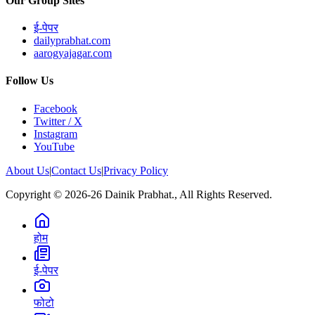
Our Group Sites
ई-पेपर
dailyprabhat.com
aarogyajagar.com
Follow Us
Facebook
Twitter / X
Instagram
YouTube
About Us
|
Contact Us
|
Privacy Policy
Copyright © 2026-26 Dainik Prabhat., All Rights Reserved.
होम
ई-पेपर
फोटो