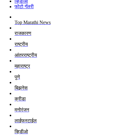
व्हिडीओ
फोटो गॅलरी
Top Marathi News
राजकारण
राष्ट्रीय
आंतरराष्ट्रीय
महाराष्ट्र
पुणे
बिझनेस
क्रीडा
मनोरंजन
लाईफस्टाईल
व्हिडीओ