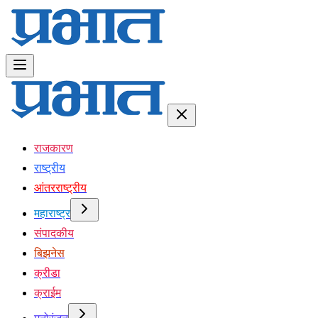
राजकारण
राष्ट्रीय
आंतरराष्ट्रीय
महाराष्ट्र
संपादकीय
बिझनेस
क्रीडा
क्राईम