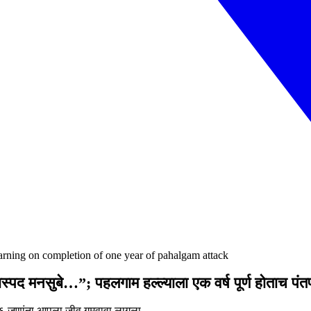
arning on completion of one year of pahalgam attack
ास्पद मनसुबे…”; पहलगाम हल्ल्याला एक वर्ष पूर्ण होताच पंत
६ जणांना आपला जीव गमवावा लागला