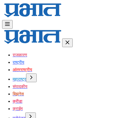
राजकारण
राष्ट्रीय
आंतरराष्ट्रीय
महाराष्ट्र
संपादकीय
बिझनेस
क्रीडा
क्राईम