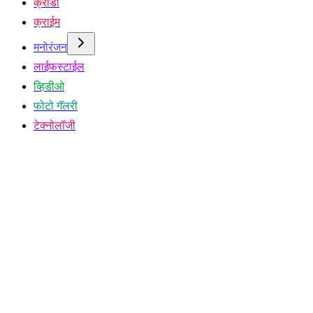
क्रीडा
क्राईम
मनोरंजन
लाईफस्टाईल
व्हिडीओ
फोटो गॅलरी
टेक्नोलॉजी