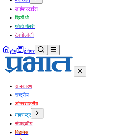
मनोरंजन
लाईफस्टाईल
व्हिडीओ
फोटो गॅलरी
टेक्नोलॉजी
होम
ई-पेपर
राजकारण
राष्ट्रीय
आंतरराष्ट्रीय
महाराष्ट्र
संपादकीय
बिझनेस