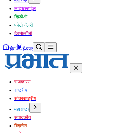
मनोरंजन
लाईफस्टाईल
व्हिडीओ
फोटो गॅलरी
टेक्नोलॉजी
होम
ई-पेपर
राजकारण
राष्ट्रीय
आंतरराष्ट्रीय
महाराष्ट्र
संपादकीय
बिझनेस