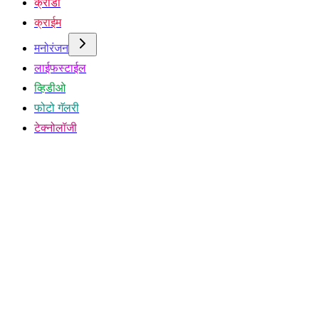
क्रीडा
क्राईम
मनोरंजन
लाईफस्टाईल
व्हिडीओ
फोटो गॅलरी
टेक्नोलॉजी