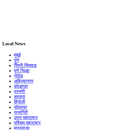
Local News
मुंबई
पुणे
पिंपरी-चिंचवड
पुणे जिल्हा
नांदेड
अहिल्यानगर
कोल्हापूर
परभणी
सातारा
हिंगोली
सोलापूर
रत्नागिरी
उत्तर महाराष्ट्र
पश्चिम महाराष्ट्र
मराठवाडा