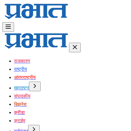
राजकारण
राष्ट्रीय
आंतरराष्ट्रीय
महाराष्ट्र
संपादकीय
बिझनेस
क्रीडा
क्राईम