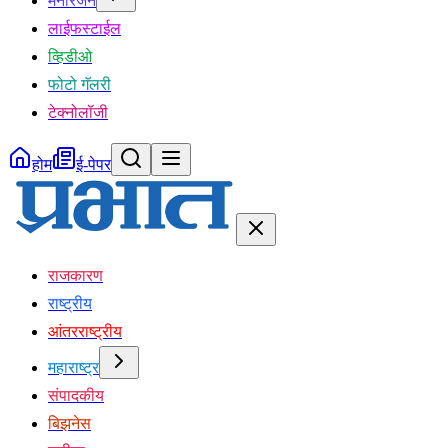
मनोरंजन
लाईफस्टाईल
व्हिडीओ
फोटो गॅलरी
टेक्नोलॉजी
होम
ई-पेपर
राजकारण
राष्ट्रीय
आंतरराष्ट्रीय
महाराष्ट्र
संपादकीय
बिझनेस