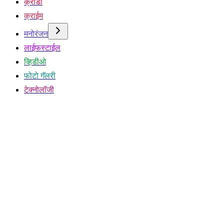
क्रीडा
क्राईम
मनोरंजन
लाईफस्टाईल
व्हिडीओ
फोटो गॅलरी
टेक्नोलॉजी