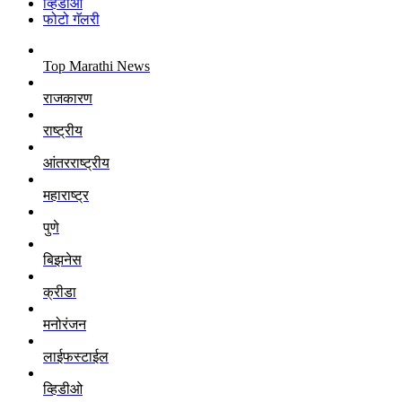
व्हिडीओ
फोटो गॅलरी
Top Marathi News
राजकारण
राष्ट्रीय
आंतरराष्ट्रीय
महाराष्ट्र
पुणे
बिझनेस
क्रीडा
मनोरंजन
लाईफस्टाईल
व्हिडीओ