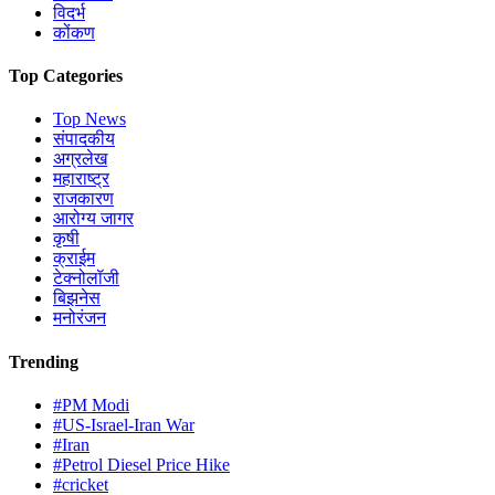
विदर्भ
कोंकण
Top Categories
Top News
संपादकीय
अग्रलेख
महाराष्ट्र
राजकारण
आरोग्य जागर
कृषी
क्राईम
टेक्नोलॉजी
बिझनेस
मनोरंजन
Trending
#PM Modi
#US-Israel-Iran War
#Iran
#Petrol Diesel Price Hike
#cricket