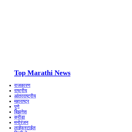
Top Marathi News
राजकारण
राष्ट्रीय
आंतरराष्ट्रीय
महाराष्ट्र
पुणे
बिझनेस
क्रीडा
मनोरंजन
लाईफस्टाईल