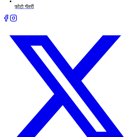
फोटो गॅलरी