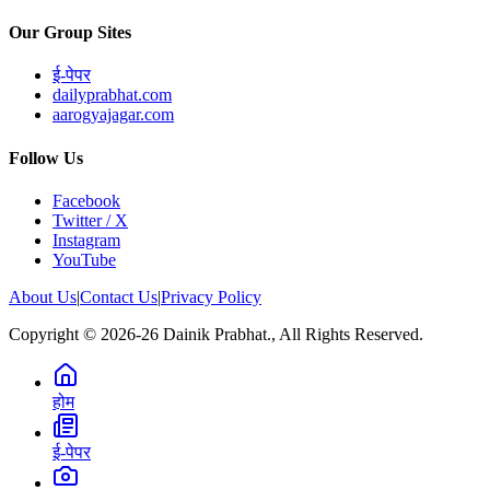
Our Group Sites
ई-पेपर
dailyprabhat.com
aarogyajagar.com
Follow Us
Facebook
Twitter / X
Instagram
YouTube
About Us
|
Contact Us
|
Privacy Policy
Copyright © 2026-26 Dainik Prabhat., All Rights Reserved.
होम
ई-पेपर