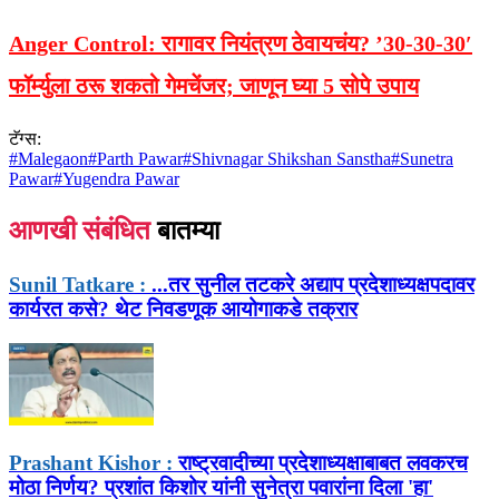
Anger Control: रागावर नियंत्रण ठेवायचंय? ’30-30-30′
फॉर्म्युला ठरू शकतो गेमचेंजर; जाणून घ्या 5 सोपे उपाय
टॅग्स:
#
Malegaon
#
Parth Pawar
#
Shivnagar Shikshan Sanstha
#
Sunetra
Pawar
#
Yugendra Pawar
आणखी संबंधित
बातम्या
Sunil Tatkare :
...तर सुनील तटकरे अद्याप प्रदेशाध्यक्षपदावर
कार्यरत कसे? थेट निवडणूक आयोगाकडे तक्रार
Prashant Kishor :
राष्ट्रवादीच्या प्रदेशाध्यक्षाबाबत लवकरच
मोठा निर्णय? प्रशांत किशोर यांनी सुनेत्रा पवारांना दिला 'हा'