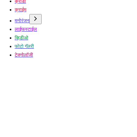
क्रीडा
क्राईम
मनोरंजन
लाईफस्टाईल
व्हिडीओ
फोटो गॅलरी
टेक्नोलॉजी