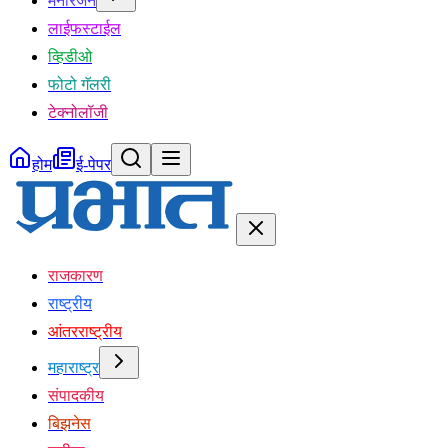
मनोरंजन
लाईफस्टाईल
व्हिडीओ
फोटो गॅलरी
टेक्नोलॉजी
होम
ई-पेपर
राजकारण
राष्ट्रीय
आंतरराष्ट्रीय
महाराष्ट्र
संपादकीय
बिझनेस