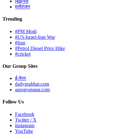
बिझनेस
मनोरंजन
Trending
#PM Modi
#US-Israel-Iran War
#Iran
#Petrol Diesel Price Hike
#cricket
Our Group Sites
ई-पेपर
dailyprabhat.com
aarogyajagar.com
Follow Us
Facebook
Twitter / X
Instagram
YouTube