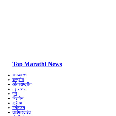
Top Marathi News
राजकारण
राष्ट्रीय
आंतरराष्ट्रीय
महाराष्ट्र
पुणे
बिझनेस
क्रीडा
मनोरंजन
लाईफस्टाईल