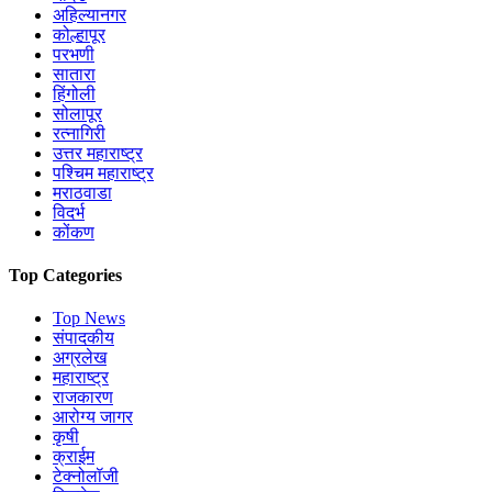
अहिल्यानगर
कोल्हापूर
परभणी
सातारा
हिंगोली
सोलापूर
रत्नागिरी
उत्तर महाराष्ट्र
पश्चिम महाराष्ट्र
मराठवाडा
विदर्भ
कोंकण
Top Categories
Top News
संपादकीय
अग्रलेख
महाराष्ट्र
राजकारण
आरोग्य जागर
कृषी
क्राईम
टेक्नोलॉजी