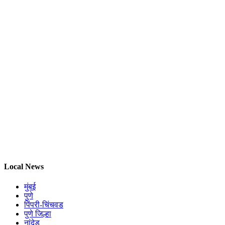
Local News
मुंबई
पुणे
पिंपरी-चिंचवड
पुणे जिल्हा
नांदेड