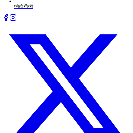
फोटो गॅलरी