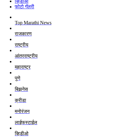
व्हिडीओ
फोटो गॅलरी
Top Marathi News
राजकारण
राष्ट्रीय
आंतरराष्ट्रीय
महाराष्ट्र
पुणे
बिझनेस
क्रीडा
मनोरंजन
लाईफस्टाईल
व्हिडीओ