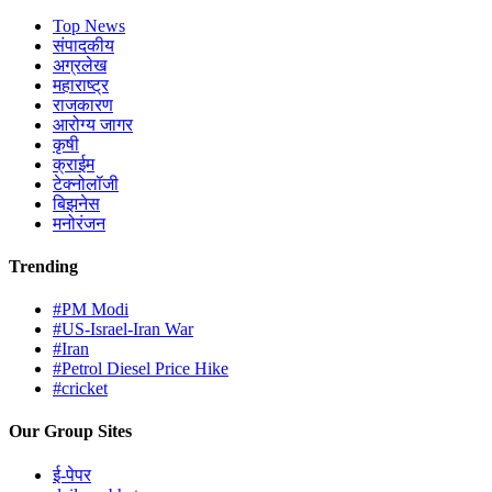
Top News
संपादकीय
अग्रलेख
महाराष्ट्र
राजकारण
आरोग्य जागर
कृषी
क्राईम
टेक्नोलॉजी
बिझनेस
मनोरंजन
Trending
#PM Modi
#US-Israel-Iran War
#Iran
#Petrol Diesel Price Hike
#cricket
Our Group Sites
ई-पेपर