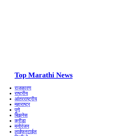
Top Marathi News
राजकारण
राष्ट्रीय
आंतरराष्ट्रीय
महाराष्ट्र
पुणे
बिझनेस
क्रीडा
मनोरंजन
लाईफस्टाईल