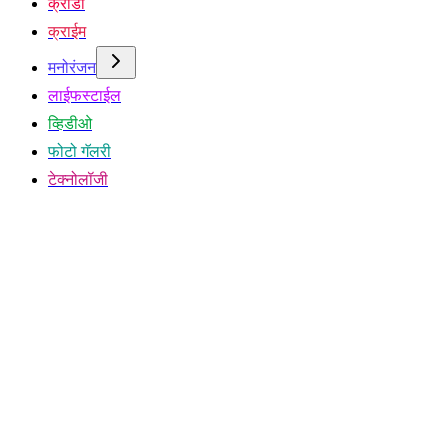
क्रीडा
क्राईम
मनोरंजन
लाईफस्टाईल
व्हिडीओ
फोटो गॅलरी
टेक्नोलॉजी