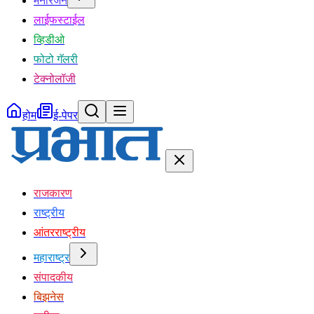
मनोरंजन
लाईफस्टाईल
व्हिडीओ
फोटो गॅलरी
टेक्नोलॉजी
होम
ई-पेपर
राजकारण
राष्ट्रीय
आंतरराष्ट्रीय
महाराष्ट्र
संपादकीय
बिझनेस