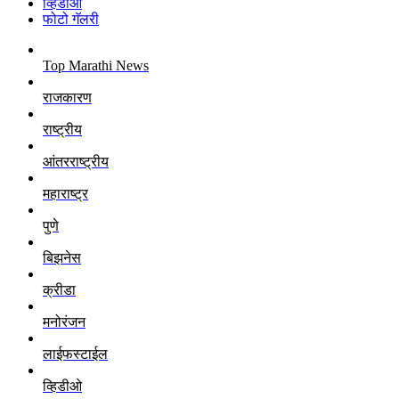
व्हिडीओ
फोटो गॅलरी
Top Marathi News
राजकारण
राष्ट्रीय
आंतरराष्ट्रीय
महाराष्ट्र
पुणे
बिझनेस
क्रीडा
मनोरंजन
लाईफस्टाईल
व्हिडीओ