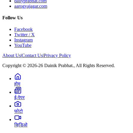
dailyprabhat.com
aarogyajagar.com
Follow Us
Facebook
Twitter / X
Instagram
YouTube
About Us
|
Contact Us
|
Privacy Policy
Copyright © 2026-26 Dainik Prabhat., All Rights Reserved.
होम
ई-पेपर
फोटो
व्हिडिओ