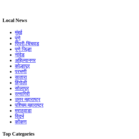
Local News
मुंबई
पुणे
पिंपरी-चिंचवड
पुणे जिल्हा
नांदेड
अहिल्यानगर
कोल्हापूर
परभणी
सातारा
हिंगोली
सोलापूर
रत्नागिरी
उत्तर महाराष्ट्र
पश्चिम महाराष्ट्र
मराठवाडा
विदर्भ
कोंकण
Top Categories