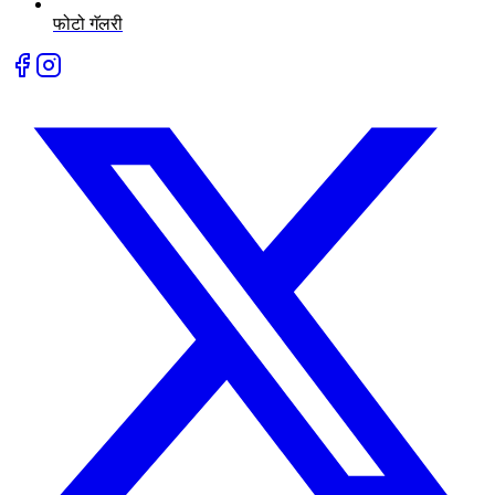
फोटो गॅलरी