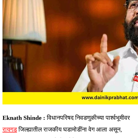
Eknath Shinde :
विधानपरिषद निवडणुकीच्या पार्श्वभूमीवर
रायगड
जिल्ह्यातील राजकीय घडामोडींना वेग आला असून,