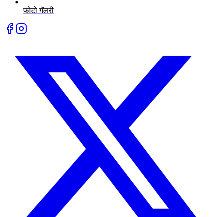
फोटो गॅलरी