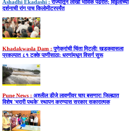
Ashadhi Ekadashi :
राज्यातून लाखो भाविक पंढरीत; विठ्ठलाच्या
दर्शनाची रांग पाच किलोमीटरपर्यंत
Khadakwasla Dam :
पुणेकरांची चिंता मिटली! खडकवासला
प्रकल्पात ८१ टक्के पाणीसाठा; धरणांमधून विसर्ग सुरू
Pune News :
अश्लील डीजे लावणीवर चाप बसणार! जिल्ह्यात
विशेष 'भरारी पथके' स्थापन करण्यास सरकार सकारात्मक