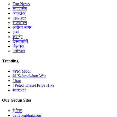
Top News
संपादकीय
अग्रलेख
महाराष्ट्र
राजकारण
आरोग्य जागर
कृषी
क्राईम
टेक्नोलॉजी
बिझनेस
मनोरंजन
Trending
#PM Modi
#US-Israel-Iran War
#Iran
#Petrol Diesel Price Hike
#cricket
Our Group Sites
ई-पेपर
dailyprabhat.com