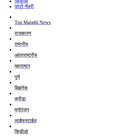
व्हिडीओ
फोटो गॅलरी
Top Marathi News
राजकारण
राष्ट्रीय
आंतरराष्ट्रीय
महाराष्ट्र
पुणे
बिझनेस
क्रीडा
मनोरंजन
लाईफस्टाईल
व्हिडीओ