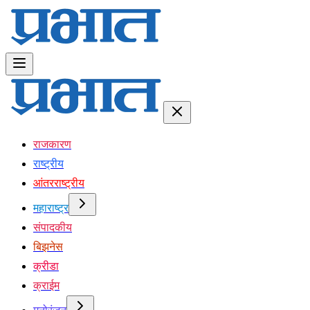
राजकारण
राष्ट्रीय
आंतरराष्ट्रीय
महाराष्ट्र
संपादकीय
बिझनेस
क्रीडा
क्राईम