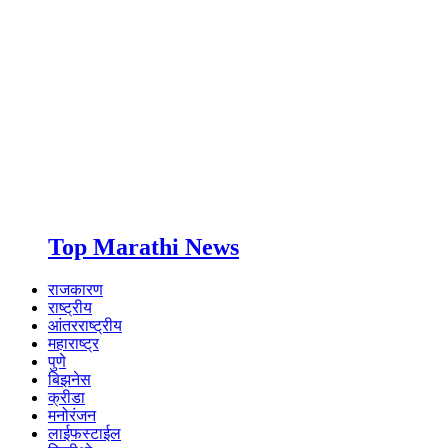
Top Marathi News
राजकारण
राष्ट्रीय
आंतरराष्ट्रीय
महाराष्ट्र
पुणे
बिझनेस
क्रीडा
मनोरंजन
लाईफस्टाईल