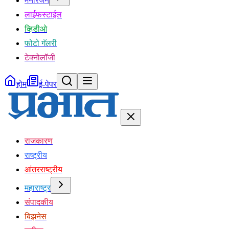
मनोरंजन
लाईफस्टाईल
व्हिडीओ
फोटो गॅलरी
टेक्नोलॉजी
होम
ई-पेपर
राजकारण
राष्ट्रीय
आंतरराष्ट्रीय
महाराष्ट्र
संपादकीय
बिझनेस