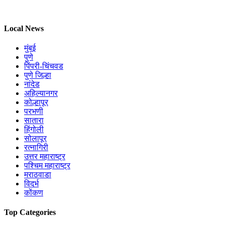
Local News
मुंबई
पुणे
पिंपरी-चिंचवड
पुणे जिल्हा
नांदेड
अहिल्यानगर
कोल्हापूर
परभणी
सातारा
हिंगोली
सोलापूर
रत्नागिरी
उत्तर महाराष्ट्र
पश्चिम महाराष्ट्र
मराठवाडा
विदर्भ
कोंकण
Top Categories