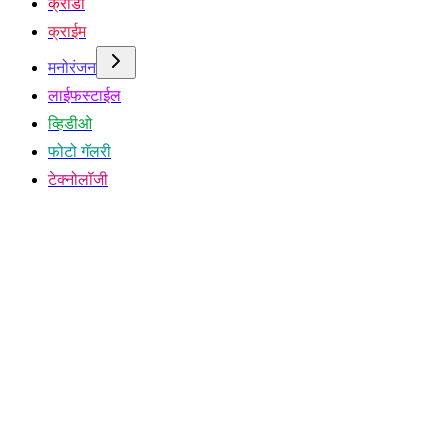
क्रीडा
क्राईम
मनोरंजन
लाईफस्टाईल
व्हिडीओ
फोटो गॅलरी
टेक्नोलॉजी