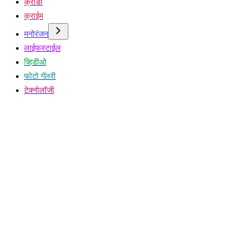
क्रीडा
क्राईम
मनोरंजन
लाईफस्टाईल
व्हिडीओ
फोटो गॅलरी
टेक्नोलॉजी