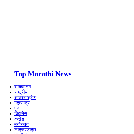
Top Marathi News
राजकारण
राष्ट्रीय
आंतरराष्ट्रीय
महाराष्ट्र
पुणे
बिझनेस
क्रीडा
मनोरंजन
लाईफस्टाईल