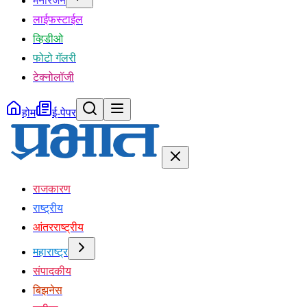
मनोरंजन
लाईफस्टाईल
व्हिडीओ
फोटो गॅलरी
टेक्नोलॉजी
होम
ई-पेपर
राजकारण
राष्ट्रीय
आंतरराष्ट्रीय
महाराष्ट्र
संपादकीय
बिझनेस