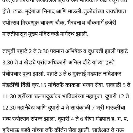
वस्त्रालंकारांनी सजविलेले श्रींचे रूप भाविकांचे लक्ष वेधून घेत
होते. टाळ- मृदंगांचा निनाद आणि माउली-तुकोबांच्या जयघोषात
रथोत्सव मिरवणूक चाकण चौक, भैरवनाथ चौकमार्गे हजेरी
मारुतीपासून मुख्य मंदिराकडे मार्गस्थ झाली.
तत्पूर्वी पहाटे 2 ते 3:30 पवमान अभिषेक व दुधारती झाली पहाटे
3:30 ते 4 खेडचे प्रांतअधिकारी अनिल दौंडे यांच्या हस्ते
पंचोपचार पूजा झाली. पहाटे 3 ते 6 मुक्ताई मंडपात नांदेडकर
मंडळींची दिंडी क्र.15 यांचेतर्फे काकडा भजन सेवा. सकाळी 5 ते
11:30 श्रींच्या चलपादुकांवर भाविकांच्या महापूजा, दुपारी 12 ते
12.30 महानैवेद्य आणि दुपारी 4 ते सायंकाळी 7 श्री माऊलींचा
भव्य रथोत्सव संपन्न झाला. दुपारी 4 ते 6 वीणा मंडपात ह. भ. प.
हरिभाऊ बडवे यांच्या तर्फे कीर्तन सेवा झाली. साडेआठ ते नऊ