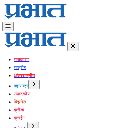
राजकारण
राष्ट्रीय
आंतरराष्ट्रीय
महाराष्ट्र
संपादकीय
बिझनेस
क्रीडा
क्राईम