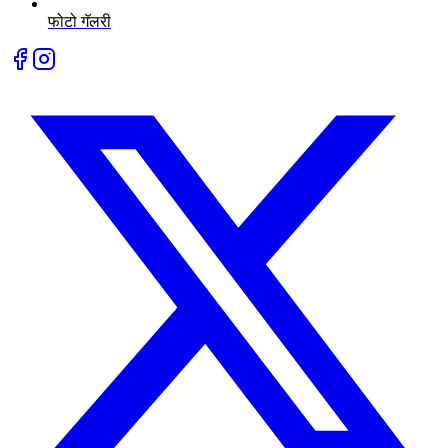
फोटो गॅलरी