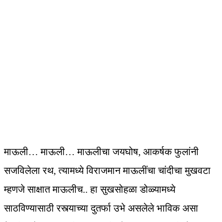
माऊली… माऊली… माऊलीचा जयघोष, आकर्षक फुलांनी
सजविलेला रथ, त्यामध्ये विराजमान माऊलींचा चांदीचा मुखवटा
म्हणजे साक्षात माऊलीच.. हा सुखसोहळा डोळ्यामध्ये
साठविण्यासाठी रस्त्याच्या दुतर्फा उभे असलेले भाविक असा