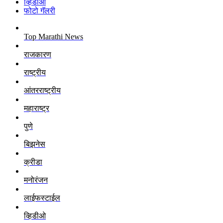
व्हिडीओ
फोटो गॅलरी
Top Marathi News
राजकारण
राष्ट्रीय
आंतरराष्ट्रीय
महाराष्ट्र
पुणे
बिझनेस
क्रीडा
मनोरंजन
लाईफस्टाईल
व्हिडीओ