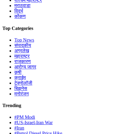
पश्चिम महाराष्ट्र
मराठवाडा
विदर्भ
कोंकण
Top Categories
Top News
संपादकीय
अग्रलेख
महाराष्ट्र
राजकारण
आरोग्य जागर
कृषी
क्राईम
टेक्नोलॉजी
बिझनेस
मनोरंजन
Trending
#PM Modi
#US-Israel-Iran War
#Iran
#Petrol Diesel Price Hike