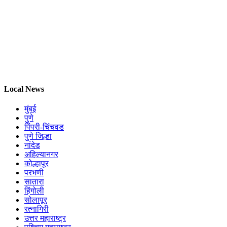
Local News
मुंबई
पुणे
पिंपरी-चिंचवड
पुणे जिल्हा
नांदेड
अहिल्यानगर
कोल्हापूर
परभणी
सातारा
हिंगोली
सोलापूर
रत्नागिरी
उत्तर महाराष्ट्र