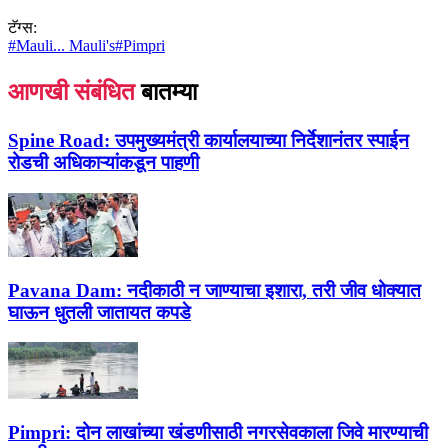
टॅग्स:
#
Mauli... Mauli's
#
Pimpri
आणखी संबंधित
बातम्या
Spine Road:
उपमुख्यमंत्री कार्यालयाच्या निर्देशानंतर स्पाईन
रोडची अधिकाऱ्यांकडून पाहणी
Pavana Dam:
नदीकाठी न जाण्याचा इशारा, तरी जीव धोक्यात
घाऊन धुतली जातायत कपडे
Pimpri:
दोन लाखांच्‍या खंडणीसाठी नगरसेवकाला जिवे मारण्याची