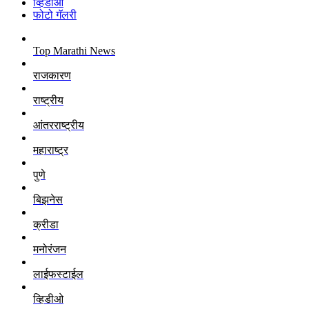
व्हिडीओ
फोटो गॅलरी
Top Marathi News
राजकारण
राष्ट्रीय
आंतरराष्ट्रीय
महाराष्ट्र
पुणे
बिझनेस
क्रीडा
मनोरंजन
लाईफस्टाईल
व्हिडीओ