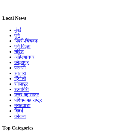
Local News
मुंबई
पुणे
पिंपरी-चिंचवड
पुणे जिल्हा
नांदेड
अहिल्यानगर
कोल्हापूर
परभणी
सातारा
हिंगोली
सोलापूर
रत्नागिरी
उत्तर महाराष्ट्र
पश्चिम महाराष्ट्र
मराठवाडा
विदर्भ
कोंकण
Top Categories