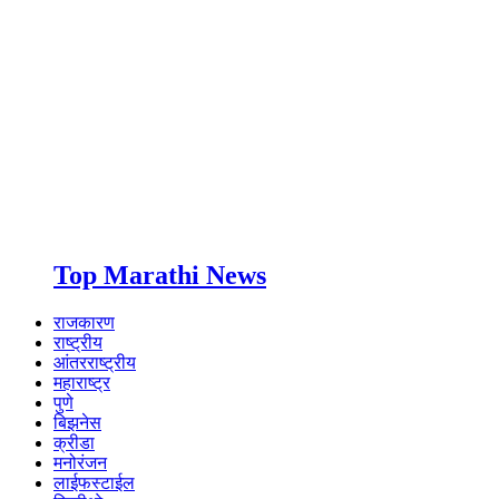
Top Marathi News
राजकारण
राष्ट्रीय
आंतरराष्ट्रीय
महाराष्ट्र
पुणे
बिझनेस
क्रीडा
मनोरंजन
लाईफस्टाईल