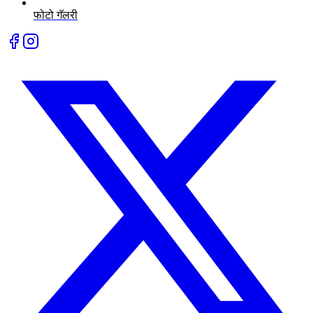
फोटो गॅलरी