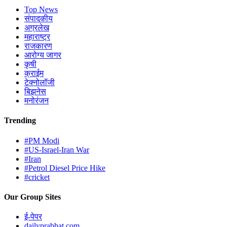
Top News
संपादकीय
अग्रलेख
महाराष्ट्र
राजकारण
आरोग्य जागर
कृषी
क्राईम
टेक्नोलॉजी
बिझनेस
मनोरंजन
Trending
#PM Modi
#US-Israel-Iran War
#Iran
#Petrol Diesel Price Hike
#cricket
Our Group Sites
ई-पेपर
dailyprabhat.com