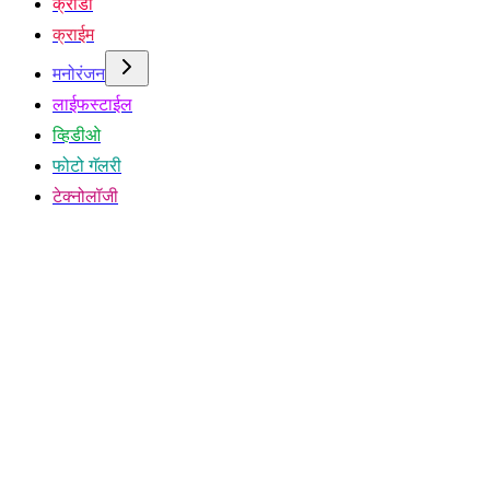
क्रीडा
क्राईम
मनोरंजन
लाईफस्टाईल
व्हिडीओ
फोटो गॅलरी
टेक्नोलॉजी