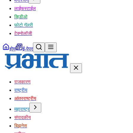
मनोरंजन
लाईफस्टाईल
व्हिडीओ
फोटो गॅलरी
टेक्नोलॉजी
होम
ई-पेपर
राजकारण
राष्ट्रीय
आंतरराष्ट्रीय
महाराष्ट्र
संपादकीय
बिझनेस