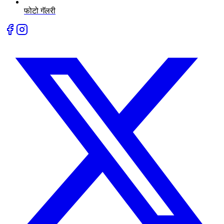
फोटो गॅलरी