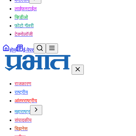
मनोरंजन
लाईफस्टाईल
व्हिडीओ
फोटो गॅलरी
टेक्नोलॉजी
होम
ई-पेपर
राजकारण
राष्ट्रीय
आंतरराष्ट्रीय
महाराष्ट्र
संपादकीय
बिझनेस