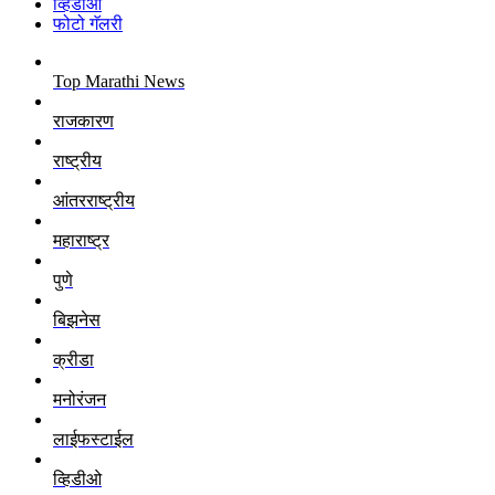
व्हिडीओ
फोटो गॅलरी
Top Marathi News
राजकारण
राष्ट्रीय
आंतरराष्ट्रीय
महाराष्ट्र
पुणे
बिझनेस
क्रीडा
मनोरंजन
लाईफस्टाईल
व्हिडीओ