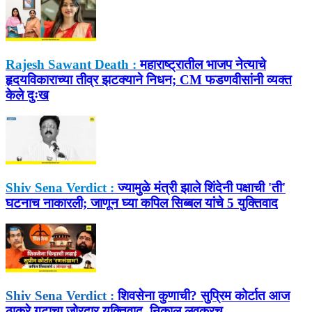
Rajesh Sawant Death :
महाराष्ट्रातील भाजप नेत्याचे
हृदयविकाराच्या तीव्र झटक्याने निधन; CM फडणवीसांनी व्यक्त
केले दुःख
Shiv Sena Verdict :
ज्यामुळे मंत्री झाले शिंदेनी पक्षाची 'ती'
घटनाच नाकारली; जाणून घ्या कपिल सिब्बल यांचे 5 युक्तिवाद
Shiv Sena Verdict :
शिवसेना कुणाची? सुप्रिम कोर्टात आज
ठाकरे गटाचा जोरदार युक्तिवाद, निकाल लवकरच