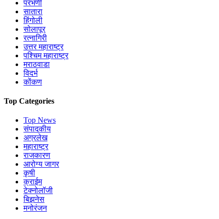
परभणी
सातारा
हिंगोली
सोलापूर
रत्नागिरी
उत्तर महाराष्ट्र
पश्चिम महाराष्ट्र
मराठवाडा
विदर्भ
कोंकण
Top Categories
Top News
संपादकीय
अग्रलेख
महाराष्ट्र
राजकारण
आरोग्य जागर
कृषी
क्राईम
टेक्नोलॉजी
बिझनेस
मनोरंजन