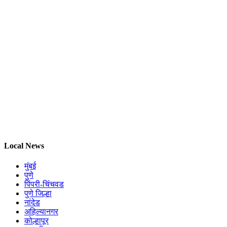
Local News
मुंबई
पुणे
पिंपरी-चिंचवड
पुणे जिल्हा
नांदेड
अहिल्यानगर
कोल्हापूर