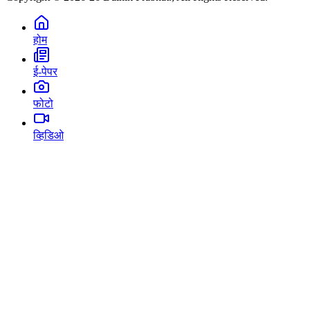
होम
ई-पेपर
फोटो
व्हिडिओ