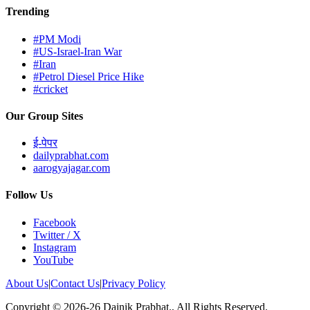
Trending
#PM Modi
#US-Israel-Iran War
#Iran
#Petrol Diesel Price Hike
#cricket
Our Group Sites
ई-पेपर
dailyprabhat.com
aarogyajagar.com
Follow Us
Facebook
Twitter / X
Instagram
YouTube
About Us
|
Contact Us
|
Privacy Policy
Copyright © 2026-26 Dainik Prabhat., All Rights Reserved.