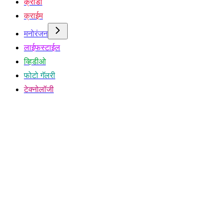
क्रीडा
क्राईम
मनोरंजन
लाईफस्टाईल
व्हिडीओ
फोटो गॅलरी
टेक्नोलॉजी