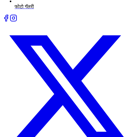
फोटो गॅलरी