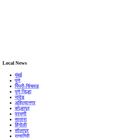
Local News
मुंबई
पुणे
पिंपरी-चिंचवड
पुणे जिल्हा
नांदेड
अहिल्यानगर
कोल्हापूर
परभणी
सातारा
हिंगोली
सोलापूर
रत्नागिरी