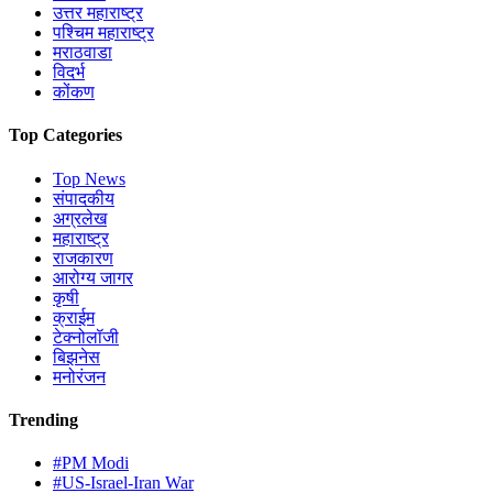
उत्तर महाराष्ट्र
पश्चिम महाराष्ट्र
मराठवाडा
विदर्भ
कोंकण
Top Categories
Top News
संपादकीय
अग्रलेख
महाराष्ट्र
राजकारण
आरोग्य जागर
कृषी
क्राईम
टेक्नोलॉजी
बिझनेस
मनोरंजन
Trending
#PM Modi
#US-Israel-Iran War