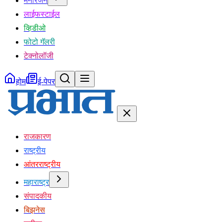
मनोरंजन
लाईफस्टाईल
व्हिडीओ
फोटो गॅलरी
टेक्नोलॉजी
होम
ई-पेपर
राजकारण
राष्ट्रीय
आंतरराष्ट्रीय
महाराष्ट्र
संपादकीय
बिझनेस