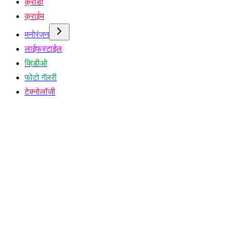
क्रीडा
क्राईम
मनोरंजन
लाईफस्टाईल
व्हिडीओ
फोटो गॅलरी
टेक्नोलॉजी