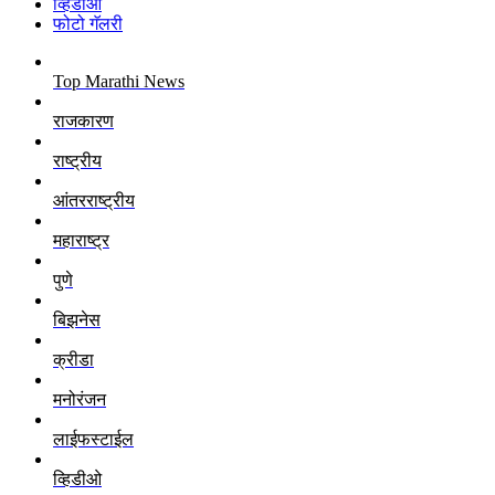
व्हिडीओ
फोटो गॅलरी
Top Marathi News
राजकारण
राष्ट्रीय
आंतरराष्ट्रीय
महाराष्ट्र
पुणे
बिझनेस
क्रीडा
मनोरंजन
लाईफस्टाईल
व्हिडीओ