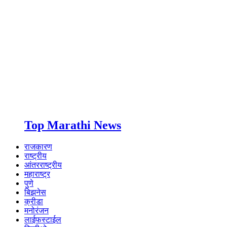
Top Marathi News
राजकारण
राष्ट्रीय
आंतरराष्ट्रीय
महाराष्ट्र
पुणे
बिझनेस
क्रीडा
मनोरंजन
लाईफस्टाईल