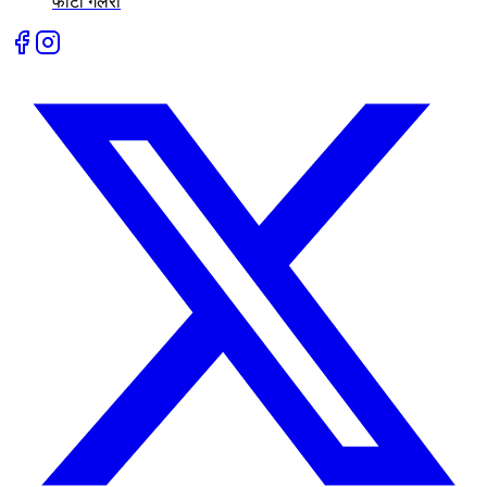
फोटो गॅलरी