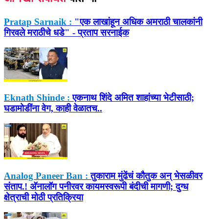
Pratap Sarnaik :
"एक लाखांहून अधिक अमराठी चालकांनी
गिरवले मराठीचे धडे" - प्रताप सरनाईक
Eknath Shinde :
एकनाथ शिंदे अमित शाहांच्या भेटीसाठी;
घडामोडींना वेग, काही वेळातच..
Analog Paneer Ban :
तुकाराम मुंढेंचं कौतुक अन् भेसळीवर
संताप.! अ‍ॅनालॉग पनीरवर कायमस्वरूपी बंदीची मागणी; दुग्ध
क्षेत्राची मोठी प्रतिक्रिया