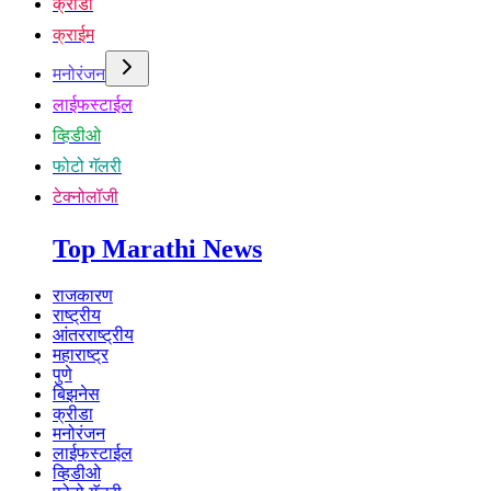
क्रीडा
क्राईम
मनोरंजन
लाईफस्टाईल
व्हिडीओ
फोटो गॅलरी
टेक्नोलॉजी
Top Marathi News
राजकारण
राष्ट्रीय
आंतरराष्ट्रीय
महाराष्ट्र
पुणे
बिझनेस
क्रीडा
मनोरंजन
लाईफस्टाईल
व्हिडीओ