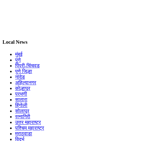
Local News
मुंबई
पुणे
पिंपरी-चिंचवड
पुणे जिल्हा
नांदेड
अहिल्यानगर
कोल्हापूर
परभणी
सातारा
हिंगोली
सोलापूर
रत्नागिरी
उत्तर महाराष्ट्र
पश्चिम महाराष्ट्र
मराठवाडा
विदर्भ