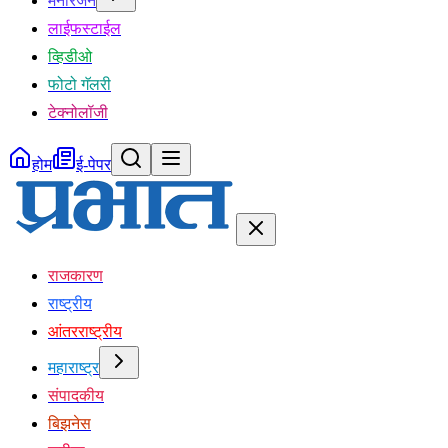
मनोरंजन
लाईफस्टाईल
व्हिडीओ
फोटो गॅलरी
टेक्नोलॉजी
होम
ई-पेपर
राजकारण
राष्ट्रीय
आंतरराष्ट्रीय
महाराष्ट्र
संपादकीय
बिझनेस