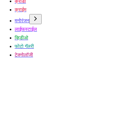
क्रीडा
क्राईम
मनोरंजन
लाईफस्टाईल
व्हिडीओ
फोटो गॅलरी
टेक्नोलॉजी