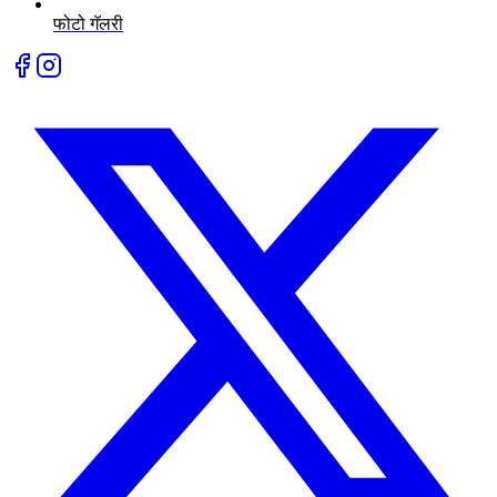
फोटो गॅलरी