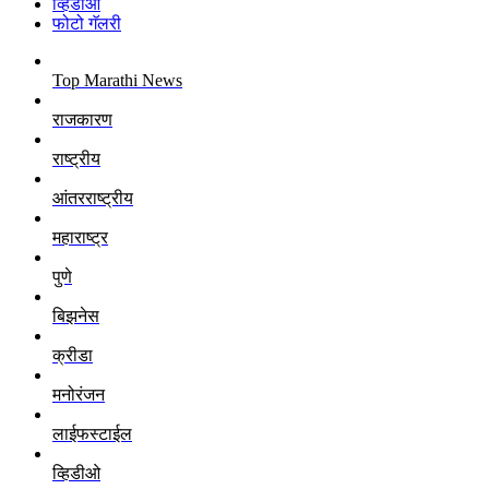
व्हिडीओ
फोटो गॅलरी
Top Marathi News
राजकारण
राष्ट्रीय
आंतरराष्ट्रीय
महाराष्ट्र
पुणे
बिझनेस
क्रीडा
मनोरंजन
लाईफस्टाईल
व्हिडीओ