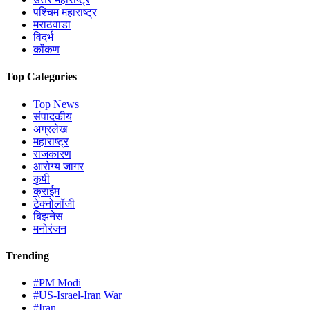
पश्चिम महाराष्ट्र
मराठवाडा
विदर्भ
कोंकण
Top Categories
Top News
संपादकीय
अग्रलेख
महाराष्ट्र
राजकारण
आरोग्य जागर
कृषी
क्राईम
टेक्नोलॉजी
बिझनेस
मनोरंजन
Trending
#PM Modi
#US-Israel-Iran War
#Iran