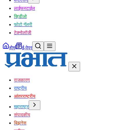
मनोरंजन
लाईफस्टाईल
व्हिडीओ
फोटो गॅलरी
टेक्नोलॉजी
होम
ई-पेपर
राजकारण
राष्ट्रीय
आंतरराष्ट्रीय
महाराष्ट्र
संपादकीय
बिझनेस