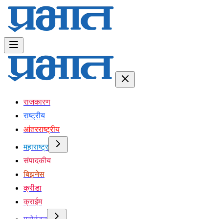
राजकारण
राष्ट्रीय
आंतरराष्ट्रीय
महाराष्ट्र
संपादकीय
बिझनेस
क्रीडा
क्राईम