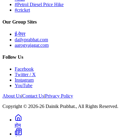
#Petrol Diesel Price Hike
#cricket
Our Group Sites
ई-पेपर
dailyprabhat.com
aarogyajagar.com
Follow Us
Facebook
Twitter / X
Instagram
YouTube
About Us
|
Contact Us
|
Privacy Policy
Copyright © 2026-26 Dainik Prabhat., All Rights Reserved.
होम