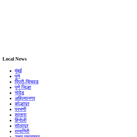
Local News
मुंबई
पुणे
पिंपरी-चिंचवड
पुणे जिल्हा
नांदेड
अहिल्यानगर
कोल्हापूर
परभणी
सातारा
हिंगोली
सोलापूर
रत्नागिरी
उत्तर महाराष्ट्र