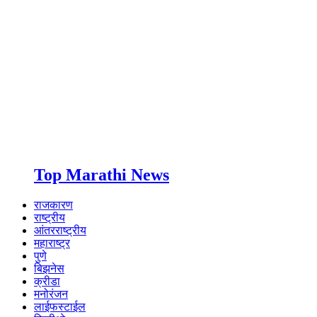
Top Marathi News
राजकारण
राष्ट्रीय
आंतरराष्ट्रीय
महाराष्ट्र
पुणे
बिझनेस
क्रीडा
मनोरंजन
लाईफस्टाईल