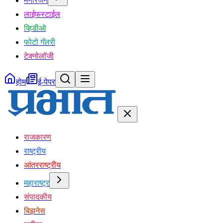
मनोरंजन
लाईफस्टाईल
व्हिडीओ
फोटो गॅलरी
टेक्नोलॉजी
होम
ई-पेपर
राजकारण
राष्ट्रीय
आंतरराष्ट्रीय
महाराष्ट्र
संपादकीय
बिझनेस