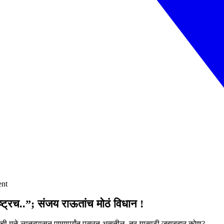
ent
ाष्ट्रच..”; संजय राऊतांच मोठं विधान !
वर्कची मुळे लातूरपासून पुण्यापर्यंत पसरत असतील, तर यासाठी जबाबदार कोण?