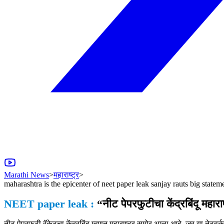
Marathi News
>
महाराष्ट्र
>
maharashtra is the epicenter of neet paper leak sanjay rauts big statem
NEET paper leak :
“नीट पेपरफुटीचा केंद्रबिंदू महार
नीट पेपरफुटी रॅकेटचा केंद्रबिंदू म्हणून महाराष्ट्र समोर आला आहे. जर या नेट