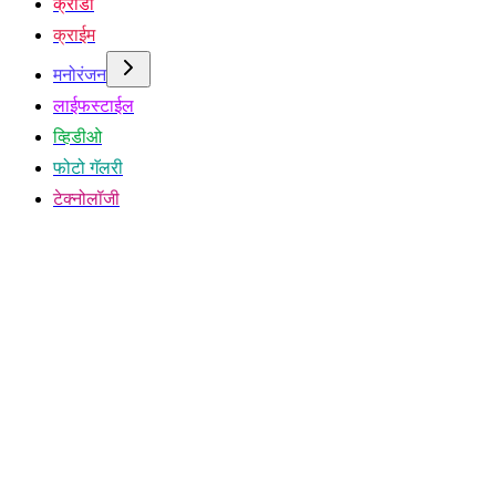
क्रीडा
क्राईम
मनोरंजन
लाईफस्टाईल
व्हिडीओ
फोटो गॅलरी
टेक्नोलॉजी