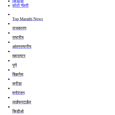
व्हिडीओ
फोटो गॅलरी
Top Marathi News
राजकारण
राष्ट्रीय
आंतरराष्ट्रीय
महाराष्ट्र
पुणे
बिझनेस
क्रीडा
मनोरंजन
लाईफस्टाईल
व्हिडीओ