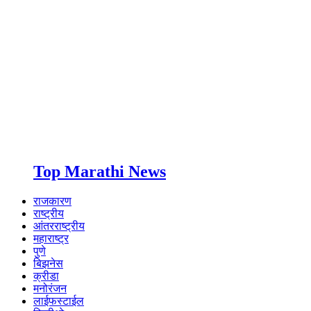
Top Marathi News
राजकारण
राष्ट्रीय
आंतरराष्ट्रीय
महाराष्ट्र
पुणे
बिझनेस
क्रीडा
मनोरंजन
लाईफस्टाईल