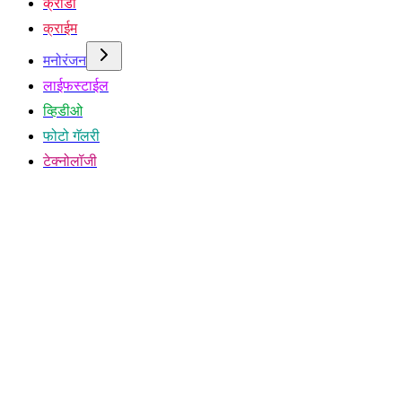
क्रीडा
क्राईम
मनोरंजन
लाईफस्टाईल
व्हिडीओ
फोटो गॅलरी
टेक्नोलॉजी