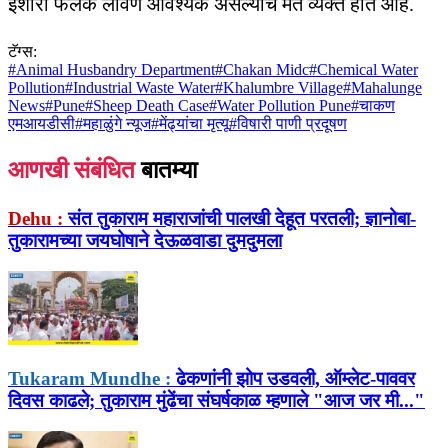
इशारा फलक लावणे आवश्यक असल्याचे मत व्यक्त होत आहे.
टॅग्स:
#
Animal Husbandry Department
#
Chakan Midc
#
Chemical Water
Pollution
#
Industrial Waste Water
#
Khalumbre Village
#
Mahalunge
News
#
Pune
#
Sheep Death Case
#
Water Pollution Pune
#
चाकण
एमआयडीसी
#
महाळुंगे न्यूज
#
मेंढ्यांचा मृत्यू
#
विषारी पाणी प्रदूषण
आणखी संबंधित
बातम्या
Dehu :
संत तुकाराम महाराजांची पालखी देहूत परतली; ज्ञानोबा-
तुकारामच्या जयघोषाने देऊळवाडा दुमदुमला
Tukaram Mundhe :
ढेकणांनी झोप उडवली, ऑम्लेट-पाववर
दिवस काढले; तुकाराम मुंढेंचा संघर्षकाळ म्हणाले "आज जर मी..."