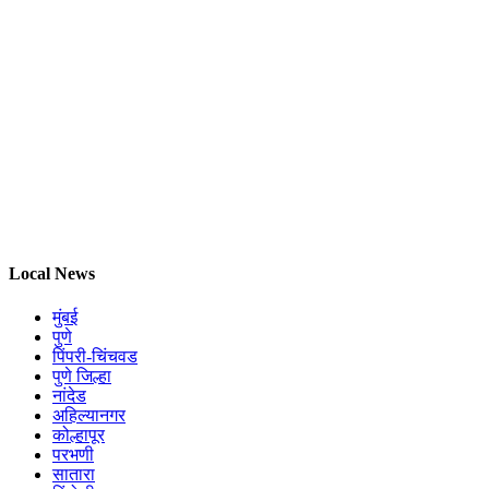
Local News
मुंबई
पुणे
पिंपरी-चिंचवड
पुणे जिल्हा
नांदेड
अहिल्यानगर
कोल्हापूर
परभणी
सातारा