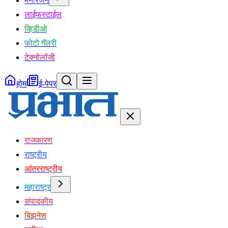
मनोरंजन
लाईफस्टाईल
व्हिडीओ
फोटो गॅलरी
टेक्नोलॉजी
होम
ई-पेपर
राजकारण
राष्ट्रीय
आंतरराष्ट्रीय
महाराष्ट्र
संपादकीय
बिझनेस