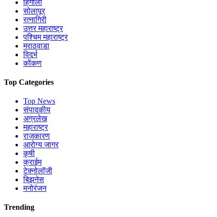
हिंगोली
सोलापूर
रत्नागिरी
उत्तर महाराष्ट्र
पश्चिम महाराष्ट्र
मराठवाडा
विदर्भ
कोंकण
Top Categories
Top News
संपादकीय
अग्रलेख
महाराष्ट्र
राजकारण
आरोग्य जागर
कृषी
क्राईम
टेक्नोलॉजी
बिझनेस
मनोरंजन
Trending