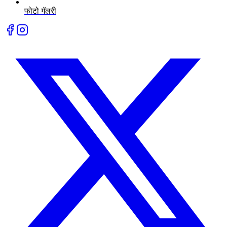
फोटो गॅलरी