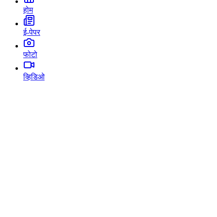
होम
ई-पेपर
फोटो
व्हिडिओ