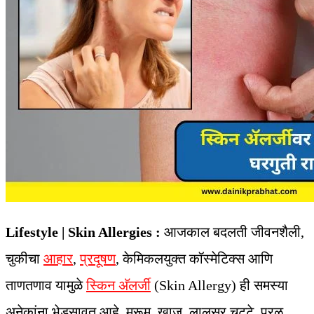
Lifestyle | Skin Allergies :
आजकाल बदलती जीवनशैली,
चुकीचा
आहार
,
प्रदूषण
, केमिकलयुक्त कॉस्मेटिक्स आणि
ताणतणाव यामुळे
स्किन अ‍ॅलर्जी
(Skin Allergy) ही समस्या
अनेकांना भेडसावत आहे. मुरूम, खाज, लालसर चट्टे, पुरळ,