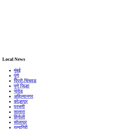
Local News
मुंबई
पुणे
पिंपरी-चिंचवड
पुणे जिल्हा
नांदेड
अहिल्यानगर
कोल्हापूर
परभणी
सातारा
हिंगोली
सोलापूर
रत्नागिरी