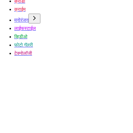
क्रीडा
क्राईम
मनोरंजन
लाईफस्टाईल
व्हिडीओ
फोटो गॅलरी
टेक्नोलॉजी