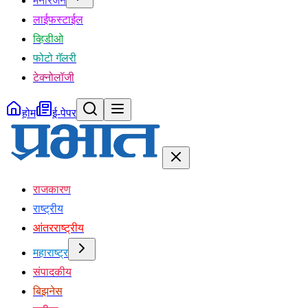
मनोरंजन
लाईफस्टाईल
व्हिडीओ
फोटो गॅलरी
टेक्नोलॉजी
होम
ई-पेपर
राजकारण
राष्ट्रीय
आंतरराष्ट्रीय
महाराष्ट्र
संपादकीय
बिझनेस