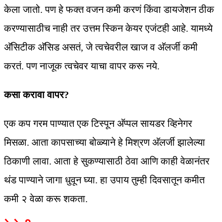
केला जातो. पण हे फक्त वजन कमी करणं किंवा डायजेशन ठीक
करण्यासाठीच नाही तर उत्तम स्किन केयर एजंटही आहे. यामध्ये
अ‍ॅसिटीक अ‍ॅसिड असतं, जे त्वचेवरील खाज व अ‍ॅलर्जी कमी
करतं. पण नाजूक त्वचेवर याचा वापर करू नये.
कसा करावा वापर?
एक कप गरम पाण्यात एक टिस्पून अ‍ॅप्पल सायडर व्हिनेगर
मिसळा. आता कापसाच्या बोळ्याने हे मिश्रण अ‍ॅलर्जी झालेल्या
ठिकाणी लावा. आता हे सुकण्यासाठी ठेवा आणि काही वेळानंतर
थंड पाण्याने जागा धुवून घ्या. हा उपाय तुम्ही दिवसातून कमीत
कमी २ वेळा करू शकता.