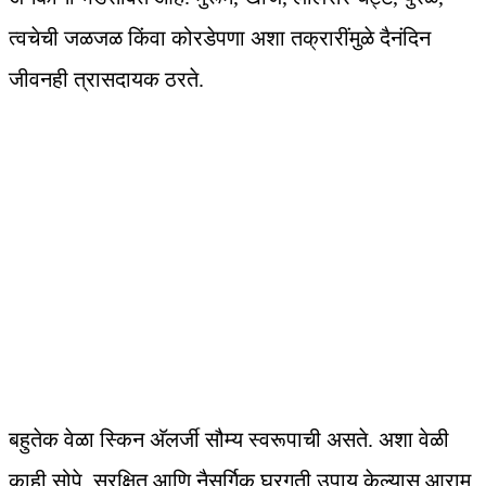
त्वचेची जळजळ किंवा कोरडेपणा अशा तक्रारींमुळे दैनंदिन
जीवनही त्रासदायक ठरते.
बहुतेक वेळा स्किन अ‍ॅलर्जी सौम्य स्वरूपाची असते. अशा वेळी
काही सोपे, सुरक्षित आणि नैसर्गिक घरगुती उपाय केल्यास आराम