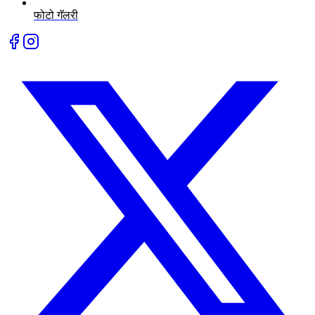
फोटो गॅलरी