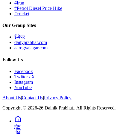
#Iran
#Petrol Diesel Price Hike
#cricket
Our Group Sites
ई-पेपर
dailyprabhat.com
aarogyajagar.com
Follow Us
Facebook
Twitter / X
Instagram
YouTube
About Us
|
Contact Us
|
Privacy Policy
Copyright © 2026-26 Dainik Prabhat., All Rights Reserved.
होम