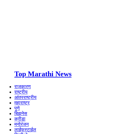
Top Marathi News
राजकारण
राष्ट्रीय
आंतरराष्ट्रीय
महाराष्ट्र
पुणे
बिझनेस
क्रीडा
मनोरंजन
लाईफस्टाईल