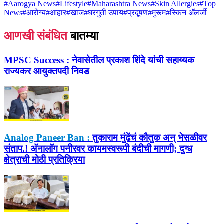
#
Aarogya News
#
Lifestyle
#
Maharashtra News
#
Skin Allergies
#
Top
News
#
आरोग्य
#
आहार
#
खाज
#
घरगुती उपाय
#
प्रदूषण
#
मुरूम
#
स्किन अ‍ॅलर्जी
आणखी संबंधित
बातम्या
MPSC Success :
नेवासेतील प्रकाश शिंदे यांची सहाय्यक
राज्यकर आयुक्तपदी निवड
Analog Paneer Ban :
तुकाराम मुंढेंचं कौतुक अन् भेसळीवर
संताप.! अ‍ॅनालॉग पनीरवर कायमस्वरूपी बंदीची मागणी; दुग्ध
क्षेत्राची मोठी प्रतिक्रिया