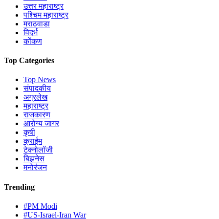
उत्तर महाराष्ट्र
पश्चिम महाराष्ट्र
मराठवाडा
विदर्भ
कोंकण
Top Categories
Top News
संपादकीय
अग्रलेख
महाराष्ट्र
राजकारण
आरोग्य जागर
कृषी
क्राईम
टेक्नोलॉजी
बिझनेस
मनोरंजन
Trending
#PM Modi
#US-Israel-Iran War