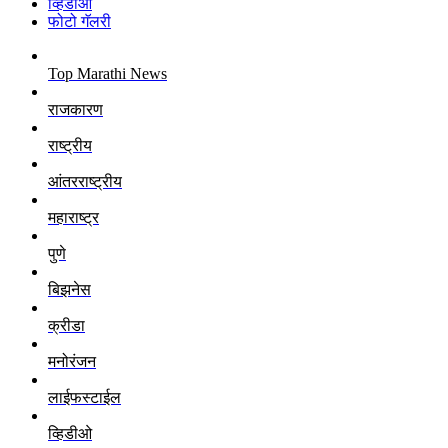
व्हिडीओ
फोटो गॅलरी
Top Marathi News
राजकारण
राष्ट्रीय
आंतरराष्ट्रीय
महाराष्ट्र
पुणे
बिझनेस
क्रीडा
मनोरंजन
लाईफस्टाईल
व्हिडीओ