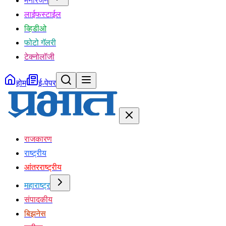
मनोरंजन
लाईफस्टाईल
व्हिडीओ
फोटो गॅलरी
टेक्नोलॉजी
होम
ई-पेपर
राजकारण
राष्ट्रीय
आंतरराष्ट्रीय
महाराष्ट्र
संपादकीय
बिझनेस