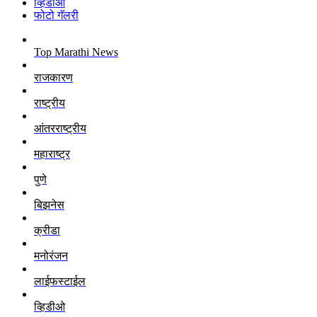
व्हिडीओ
फोटो गॅलरी
Top Marathi News
राजकारण
राष्ट्रीय
आंतरराष्ट्रीय
महाराष्ट्र
पुणे
बिझनेस
क्रीडा
मनोरंजन
लाईफस्टाईल
व्हिडीओ