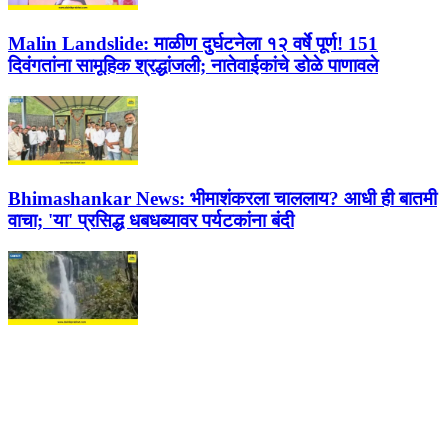
Malin Landslide:
माळीण दुर्घटनेला १२ वर्षे पूर्ण! 151
दिवंगतांना सामूहिक श्रद्धांजली; नातेवाईकांचे डोळे पाणावले
Bhimashankar News:
भीमाशंकरला चाललाय? आधी ही बातमी
वाचा; 'या' प्रसिद्ध धबधब्यावर पर्यटकांना बंदी