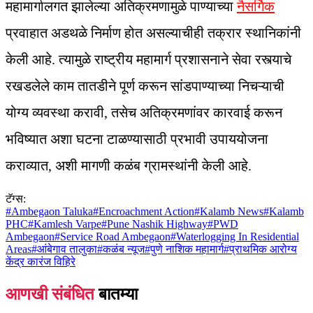
महामार्गालगत झालेल्या अतिक्रमणामुळे पाण्याच्या
नैसर्गिक
प्रवाहात अडथळे निर्माण होत असल्याचीही तक्रार स्थानिकांनी
केली आहे. त्यामुळे राष्ट्रीय महामार्ग प्रशासनाने सेवा रस्त्याचे
रखडलेले काम तातडीने पूर्ण करून सांडपाण्याच्या निचऱ्याची
योग्य व्यवस्था करावी, तसेच अतिक्रमणांवर कारवाई करून
भविष्यात अशा घटना टाळण्यासाठी प्रभावी उपाययोजना
कराव्यात, अशी मागणी कळंब ग्रामस्थांनी केली आहे.
टॅग्स:
#
Ambegaon Taluka
#
Encroachment Action
#
Kalamb News
#
Kalamb
PHC
#
Kamlesh Varpe
#
Pune Nashik Highway
#
PWD
Ambegaon
#
Service Road Ambegaon
#
Waterlogging In Residential
Areas
#
आंबेगाव तालुका
#
कळंब न्यूज
#
पुणे नाशिक महामार्ग
#
प्राथमिक आरोग्य
केंद्र कारंज विहिरे
आणखी संबंधित
बातम्या