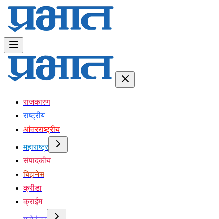
राजकारण
राष्ट्रीय
आंतरराष्ट्रीय
महाराष्ट्र
संपादकीय
बिझनेस
क्रीडा
क्राईम