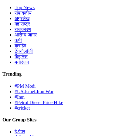
Top News
संपादकीय
अग्रलेख
महाराष्ट्र
राजकारण
आरोग्य जागर
कृषी
क्राईम
टेक्नोलॉजी
बिझनेस
मनोरंजन
Trending
#PM Modi
#US-Israel-Iran War
#Iran
#Petrol Diesel Price Hike
#cricket
Our Group Sites
ई-पेपर