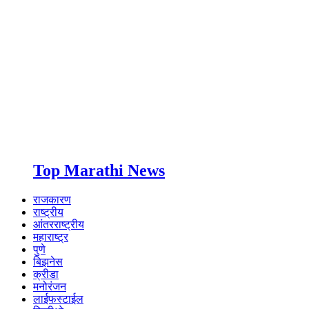
Top Marathi News
राजकारण
राष्ट्रीय
आंतरराष्ट्रीय
महाराष्ट्र
पुणे
बिझनेस
क्रीडा
मनोरंजन
लाईफस्टाईल