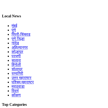
Local News
मुंबई
पुणे
पिंपरी-चिंचवड
पुणे जिल्हा
नांदेड
अहिल्यानगर
कोल्हापूर
परभणी
सातारा
हिंगोली
सोलापूर
रत्नागिरी
उत्तर महाराष्ट्र
पश्चिम महाराष्ट्र
मराठवाडा
विदर्भ
कोंकण
Top Categories