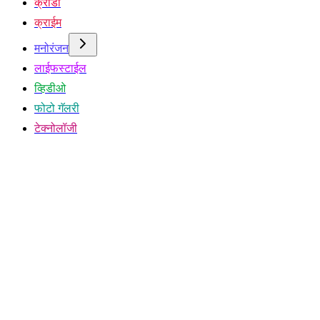
क्रीडा
क्राईम
मनोरंजन
लाईफस्टाईल
व्हिडीओ
फोटो गॅलरी
टेक्नोलॉजी