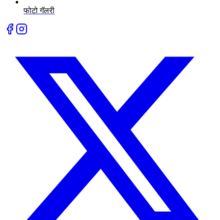
फोटो गॅलरी