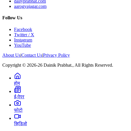
dailyprabhat.com
aarogyajagar.com
Follow Us
Facebook
Twitter / X
Instagram
YouTube
About Us
|
Contact Us
|
Privacy Policy
Copyright © 2026-26 Dainik Prabhat., All Rights Reserved.
होम
ई-पेपर
फोटो
व्हिडिओ