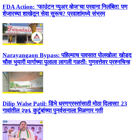
FDA Action:
’फाउंटन प्युअर व्हेज’चा परवाना निलंबित! पण
शेजारच्या शाखेतून सेवा सुरूच? प्रवाशांमध्ये संभ्रम
Narayangaon Bypass:
पहिल्याच पावसात पोलखोल! खोडद
चौक भुयारी मार्गाच्या पुलाला लागली गळती; गुणवत्तेवर प्रश्नचिन्ह
Dilip Walse Patil:
डिंभे धरणग्रस्तांसाठी मोठा दिलासा! 23
गावांतील २७६ कुटुंबांच्या पुनर्वसनाला मिळणार गती