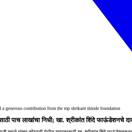
l a generous contribution from the mp shrikant shinde foundation
साठी पाच लाखांचा निधी; खा. श्रीकांत शिंदे फाऊंडेशनचे दात
ाजी महाले यांच्या कोंढवली येथील स्मारकासाठी खा. श्रीकांत शिंदे फाऊंडेशनकडून 