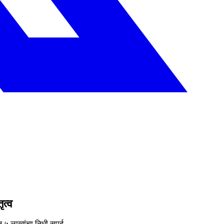
ृत्व
५ लाखांचा निधी सुपूर्द.