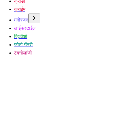
क्रीडा
क्राईम
मनोरंजन
लाईफस्टाईल
व्हिडीओ
फोटो गॅलरी
टेक्नोलॉजी