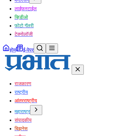
मनोरंजन
लाईफस्टाईल
व्हिडीओ
फोटो गॅलरी
टेक्नोलॉजी
होम
ई-पेपर
राजकारण
राष्ट्रीय
आंतरराष्ट्रीय
महाराष्ट्र
संपादकीय
बिझनेस