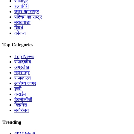
सोलापूर
रत्नागिरी
उत्तर महाराष्ट्र
पश्चिम महाराष्ट्र
मराठवाडा
विदर्भ
कोंकण
Top Categories
Top News
संपादकीय
अग्रलेख
महाराष्ट्र
राजकारण
आरोग्य जागर
कृषी
क्राईम
टेक्नोलॉजी
बिझनेस
मनोरंजन
Trending
#PM Modi