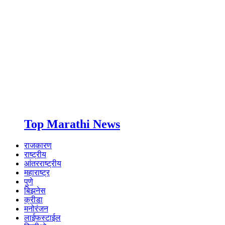
Top Marathi News
राजकारण
राष्ट्रीय
आंतरराष्ट्रीय
महाराष्ट्र
पुणे
बिझनेस
क्रीडा
मनोरंजन
लाईफस्टाईल