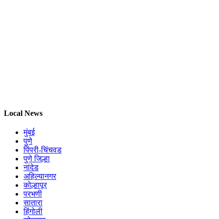
Local News
मुंबई
पुणे
पिंपरी-चिंचवड
पुणे जिल्हा
नांदेड
अहिल्यानगर
कोल्हापूर
परभणी
सातारा
हिंगोली