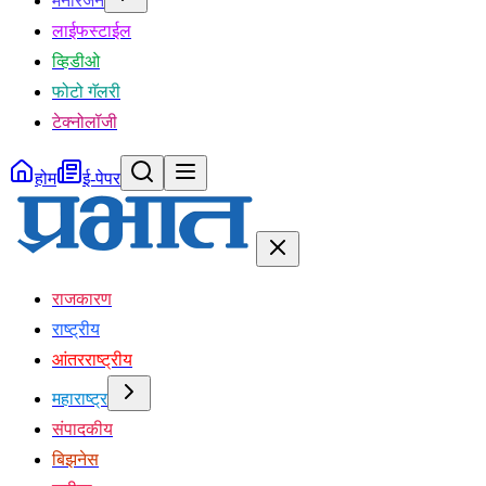
मनोरंजन
लाईफस्टाईल
व्हिडीओ
फोटो गॅलरी
टेक्नोलॉजी
होम
ई-पेपर
राजकारण
राष्ट्रीय
आंतरराष्ट्रीय
महाराष्ट्र
संपादकीय
बिझनेस