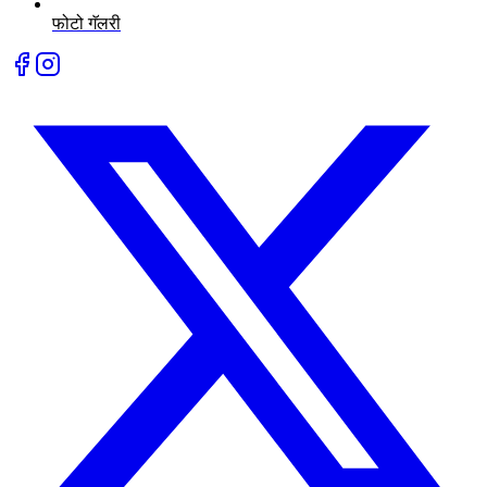
फोटो गॅलरी