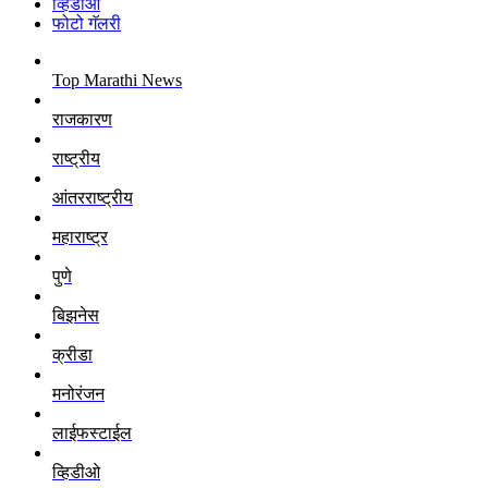
व्हिडीओ
फोटो गॅलरी
Top Marathi News
राजकारण
राष्ट्रीय
आंतरराष्ट्रीय
महाराष्ट्र
पुणे
बिझनेस
क्रीडा
मनोरंजन
लाईफस्टाईल
व्हिडीओ