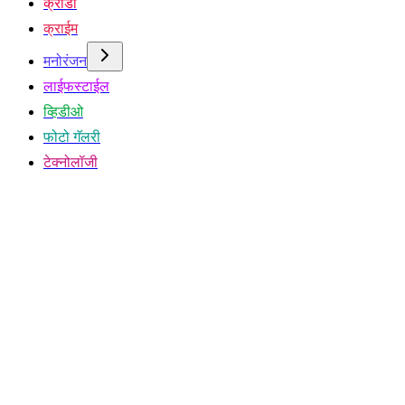
क्रीडा
क्राईम
मनोरंजन
लाईफस्टाईल
व्हिडीओ
फोटो गॅलरी
टेक्नोलॉजी