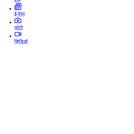
होम
ई-पेपर
फोटो
व्हिडिओ