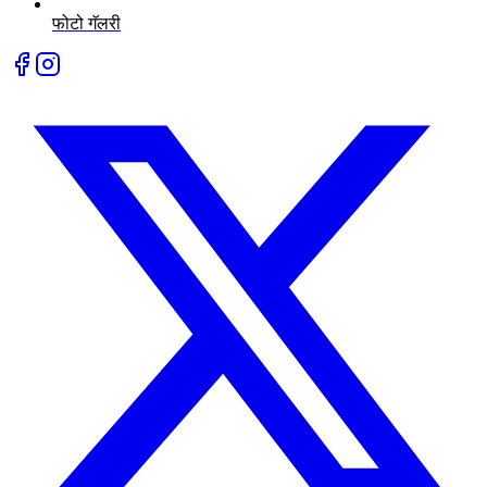
फोटो गॅलरी