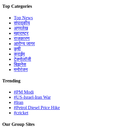
Top Categories
Top News
संपादकीय
अग्रलेख
महाराष्ट्र
राजकारण
आरोग्य जागर
कृषी
क्राईम
टेक्नोलॉजी
बिझनेस
मनोरंजन
Trending
#PM Modi
#US-Israel-Iran War
#Iran
#Petrol Diesel Price Hike
#cricket
Our Group Sites