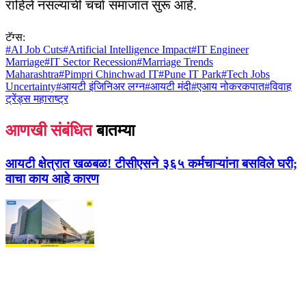
राहिले नसल्याची चर्चा समाजात सुरू आहे.
टॅग्स:
#
AI Job Cuts
#
Artificial Intelligence Impact
#
IT Engineer
Marriage
#
IT Sector Recession
#
Marriage Trends
Maharashtra
#
Pimpri Chinchwad IT
#
Pune IT Park
#
Tech Jobs
Uncertainty
#
आयटी इंजिनिअर लग्न
#
आयटी मंदी
#
एआय नोकरकपात
#
विवाह
ट्रेंड्स महाराष्ट्र
आणखी संबंधित
बातम्या
आयटी क्षेत्रात खळबळ! टीसीएसने ३६५ कर्मचाऱ्यांना बसविले घरी;
वाचा काय आहे कारण