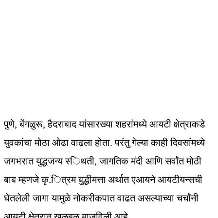
पुणे, बेंगळुरू, हैदराबाद यांसारख्या शहरांमध्ये आयटी क्षेत्राकडे
युवकांचा मोठा ओढा वाढला होता. परंतु गेल्‍या काही दिवसांमध्ये
जगभरात युद्धजन्‍य स्‍िथती, जागतिक मंदी आणि सर्वांत मोठी
बाब म्‍हणजे कृ.ित्रम बुद्धीमत्ता अर्थात एआयने आयटीयन्‍सची
घेतलेली जागा यामुळे नोकरीकपात वाढत असल्‍याच्‍या चर्चांनी
आयटी क्षेत्रात खळबळ माजविली आहे.