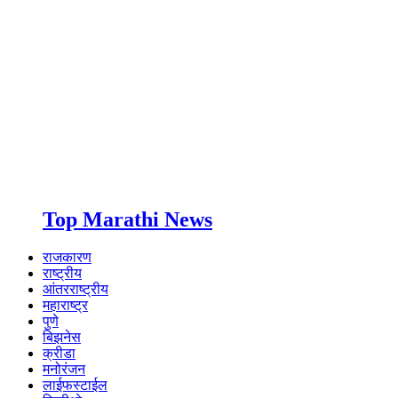
Top Marathi News
राजकारण
राष्ट्रीय
आंतरराष्ट्रीय
महाराष्ट्र
पुणे
बिझनेस
क्रीडा
मनोरंजन
लाईफस्टाईल