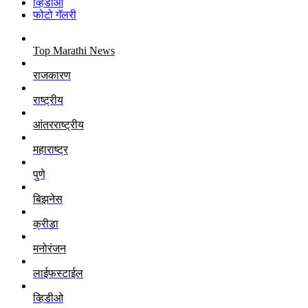
व्हिडीओ
फोटो गॅलरी
Top Marathi News
राजकारण
राष्ट्रीय
आंतरराष्ट्रीय
महाराष्ट्र
पुणे
बिझनेस
क्रीडा
मनोरंजन
लाईफस्टाईल
व्हिडीओ