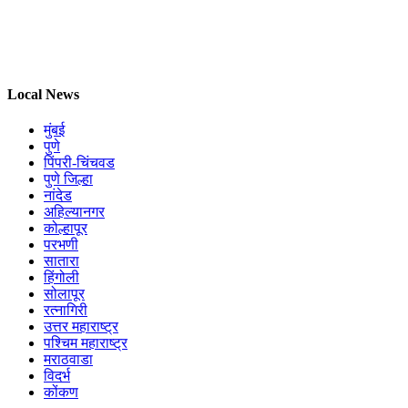
Local News
मुंबई
पुणे
पिंपरी-चिंचवड
पुणे जिल्हा
नांदेड
अहिल्यानगर
कोल्हापूर
परभणी
सातारा
हिंगोली
सोलापूर
रत्नागिरी
उत्तर महाराष्ट्र
पश्चिम महाराष्ट्र
मराठवाडा
विदर्भ
कोंकण