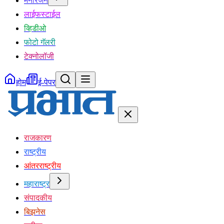
मनोरंजन
लाईफस्टाईल
व्हिडीओ
फोटो गॅलरी
टेक्नोलॉजी
होम
ई-पेपर
राजकारण
राष्ट्रीय
आंतरराष्ट्रीय
महाराष्ट्र
संपादकीय
बिझनेस