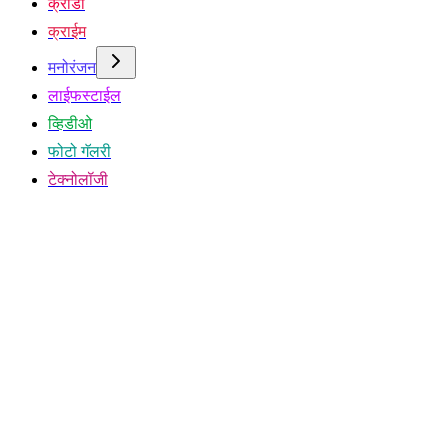
क्रीडा
क्राईम
मनोरंजन
लाईफस्टाईल
व्हिडीओ
फोटो गॅलरी
टेक्नोलॉजी