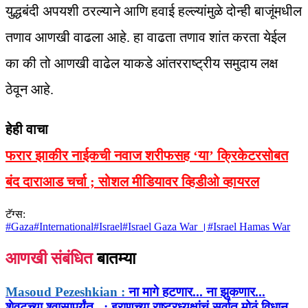
युद्धबंदी अपयशी ठरल्याने आणि हवाई हल्ल्यांमुळे दोन्ही बाजूंमधील
तणाव आणखी वाढला आहे. हा वाढता तणाव शांत करता येईल
का की तो आणखी वाढेल याकडे आंतरराष्ट्रीय समुदाय लक्ष
ठेवून आहे.
हेही वाचा
फरार झाकीर नाईकची नवाज शरीफसह ‘या’ क्रिकेटरसोबत
बंद दाराआड चर्चा ; सोशल मीडियावर व्हिडीओ व्हायरल
टॅग्स:
#
Gaza
#
International
#
Israel
#
Israel Gaza War ।
#
Israel Hamas War
आणखी संबंधित
बातम्या
Masoud Pezeshkian :
ना मागे हटणार... ना झुकणार...
शेवटच्या श्वासापर्यंत...; इराणच्या राष्ट्रध्यक्षांचं सर्वात मोठं विधान