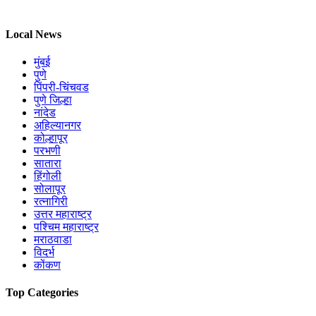
Local News
मुंबई
पुणे
पिंपरी-चिंचवड
पुणे जिल्हा
नांदेड
अहिल्यानगर
कोल्हापूर
परभणी
सातारा
हिंगोली
सोलापूर
रत्नागिरी
उत्तर महाराष्ट्र
पश्चिम महाराष्ट्र
मराठवाडा
विदर्भ
कोंकण
Top Categories