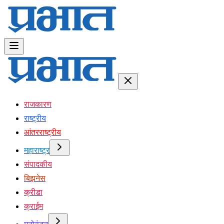
राजकारण
राष्ट्रीय
आंतरराष्ट्रीय
महाराष्ट्र
संपादकीय
बिझनेस
क्रीडा
क्राईम