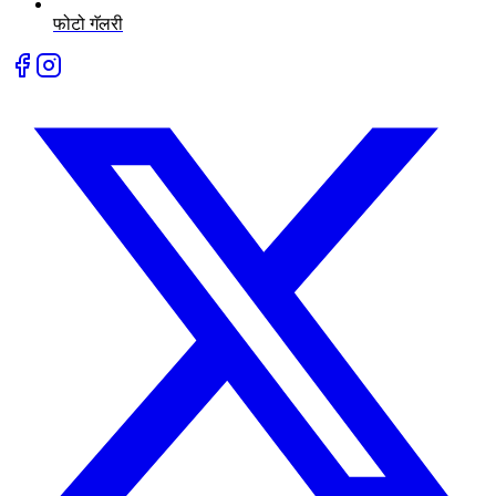
फोटो गॅलरी