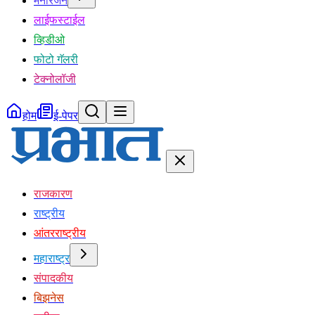
मनोरंजन
लाईफस्टाईल
व्हिडीओ
फोटो गॅलरी
टेक्नोलॉजी
होम
ई-पेपर
राजकारण
राष्ट्रीय
आंतरराष्ट्रीय
महाराष्ट्र
संपादकीय
बिझनेस