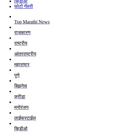
व्हिडीओ
फोटो गॅलरी
Top Marathi News
राजकारण
राष्ट्रीय
आंतरराष्ट्रीय
महाराष्ट्र
पुणे
बिझनेस
क्रीडा
मनोरंजन
लाईफस्टाईल
व्हिडीओ