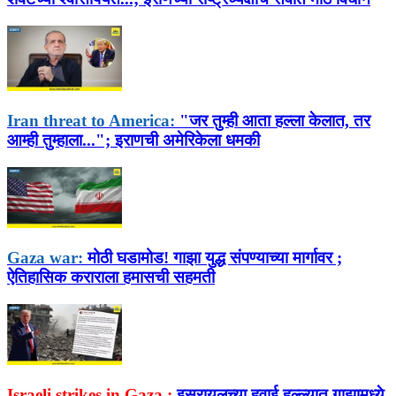
Iran threat to America:
"जर तुम्ही आता हल्ला केलात, तर
आम्ही तुम्हाला..."; इराणची अमेरिकेला धमकी
Gaza war:
मोठी घडामोड! गाझा युद्ध संपण्याच्या मार्गावर ;
ऐतिहासिक कराराला हमासची सहमती
Israeli strikes in Gaza :
इस्रायलच्या हवाई हल्ल्यात गाझामध्ये