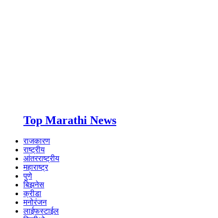
Top Marathi News
राजकारण
राष्ट्रीय
आंतरराष्ट्रीय
महाराष्ट्र
पुणे
बिझनेस
क्रीडा
मनोरंजन
लाईफस्टाईल