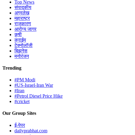
Top News
संपादकीय
अग्रलेख
महाराष्ट्र
राजकारण
आरोग्य जागर
कृषी
क्राईम
टेक्नोलॉजी
बिझनेस
मनोरंजन
Trending
#PM Modi
#US-Israel-Iran War
#Iran
#Petrol Diesel Price Hike
#cricket
Our Group Sites
ई-पेपर
dailyprabhat.com