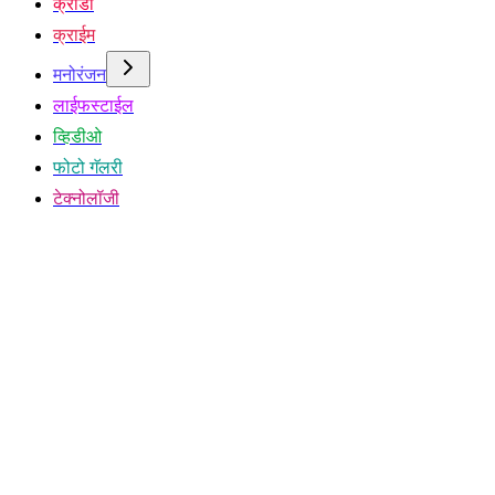
क्रीडा
क्राईम
मनोरंजन
लाईफस्टाईल
व्हिडीओ
फोटो गॅलरी
टेक्नोलॉजी