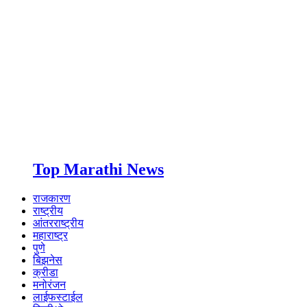
Top Marathi News
राजकारण
राष्ट्रीय
आंतरराष्ट्रीय
महाराष्ट्र
पुणे
बिझनेस
क्रीडा
मनोरंजन
लाईफस्टाईल