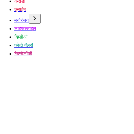
क्रीडा
क्राईम
मनोरंजन
लाईफस्टाईल
व्हिडीओ
फोटो गॅलरी
टेक्नोलॉजी