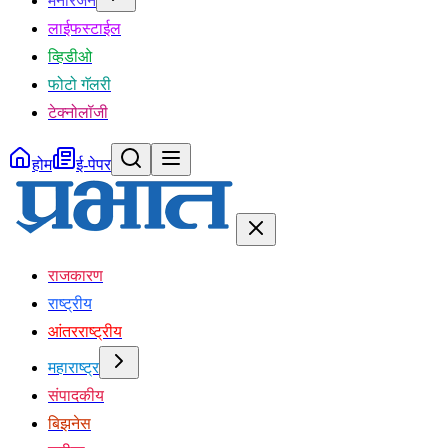
मनोरंजन
लाईफस्टाईल
व्हिडीओ
फोटो गॅलरी
टेक्नोलॉजी
होम
ई-पेपर
राजकारण
राष्ट्रीय
आंतरराष्ट्रीय
महाराष्ट्र
संपादकीय
बिझनेस