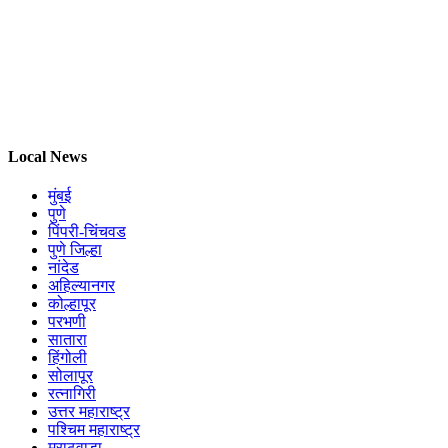
Local News
मुंबई
पुणे
पिंपरी-चिंचवड
पुणे जिल्हा
नांदेड
अहिल्यानगर
कोल्हापूर
परभणी
सातारा
हिंगोली
सोलापूर
रत्नागिरी
उत्तर महाराष्ट्र
पश्चिम महाराष्ट्र
मराठवाडा