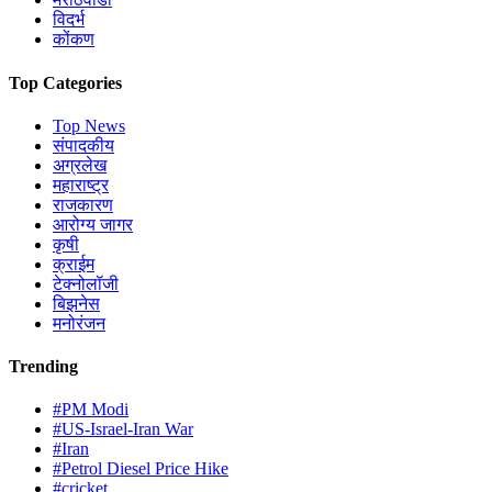
विदर्भ
कोंकण
Top Categories
Top News
संपादकीय
अग्रलेख
महाराष्ट्र
राजकारण
आरोग्य जागर
कृषी
क्राईम
टेक्नोलॉजी
बिझनेस
मनोरंजन
Trending
#PM Modi
#US-Israel-Iran War
#Iran
#Petrol Diesel Price Hike
#cricket