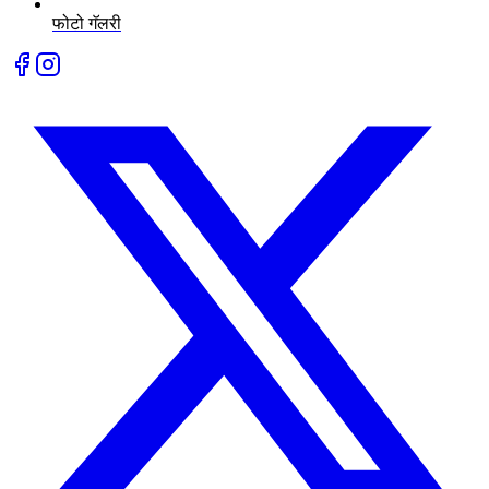
फोटो गॅलरी