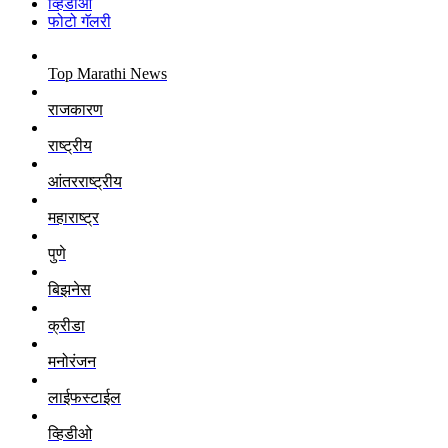
व्हिडीओ
फोटो गॅलरी
Top Marathi News
राजकारण
राष्ट्रीय
आंतरराष्ट्रीय
महाराष्ट्र
पुणे
बिझनेस
क्रीडा
मनोरंजन
लाईफस्टाईल
व्हिडीओ