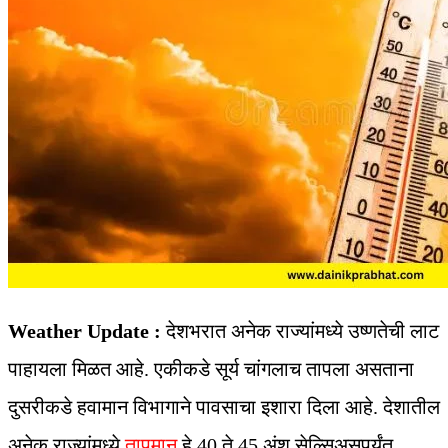
Weather Update :
देशभरात अनेक राज्‍यांमध्‍ये उष्णतेची लाट
पाहायला मिळत आहे. एकीकडे सूर्य चांगलाच तापला असताना
दुसरीकडे हवामान विभागाने पावसाचा इशारा दिला आहे. देशातील
अनेक राज्यांमध्ये
तापमान
हे 40 ते 45 अंश सेल्सिअसपर्यंत