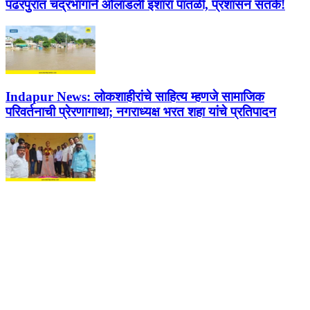
पंढरपुरात चंद्रभागाने ओलांडली इशारा पातळी, प्रशासन सतर्क!
Indapur News:
लोकशाहीरांचे साहित्य म्हणजे सामाजिक
परिवर्तनाची प्रेरणागाथा; नगराध्यक्ष भरत शहा यांचे प्रतिपादन