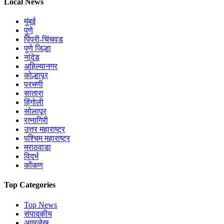
Local News
मुंबई
पुणे
पिंपरी-चिंचवड
पुणे जिल्हा
नांदेड
अहिल्यानगर
कोल्हापूर
परभणी
सातारा
हिंगोली
सोलापूर
रत्नागिरी
उत्तर महाराष्ट्र
पश्चिम महाराष्ट्र
मराठवाडा
विदर्भ
कोंकण
Top Categories
Top News
संपादकीय
अग्रलेख