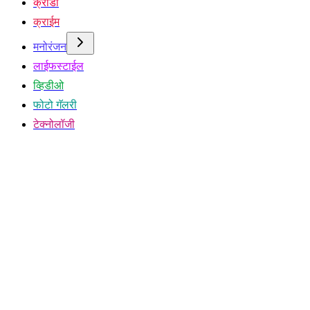
क्रीडा
क्राईम
मनोरंजन
लाईफस्टाईल
व्हिडीओ
फोटो गॅलरी
टेक्नोलॉजी