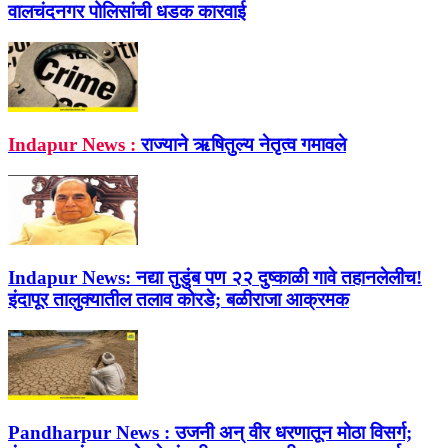
वालचंदनगर पोलिसांची धडक कारवाई
Indapur News :
राज्याने ऋषितुल्य नेतृत्व गमावले
Indapur News:
नद्या तुडुंब पण २२ दुष्काळी गावे तहानलेलीच!
इंदापूर तालुक्यातील तलाव कोरडे; बळीराजा आक्रमक
Pandharpur News :
उजनी अन् वीर धरणातून मोठा विसर्ग;