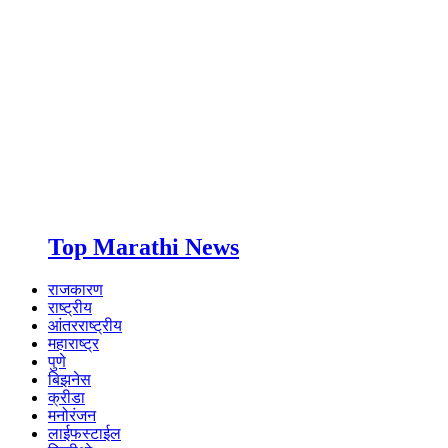
Top Marathi News
राजकारण
राष्ट्रीय
आंतरराष्ट्रीय
महाराष्ट्र
पुणे
बिझनेस
क्रीडा
मनोरंजन
लाईफस्टाईल