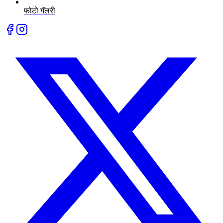
फोटो गॅलरी