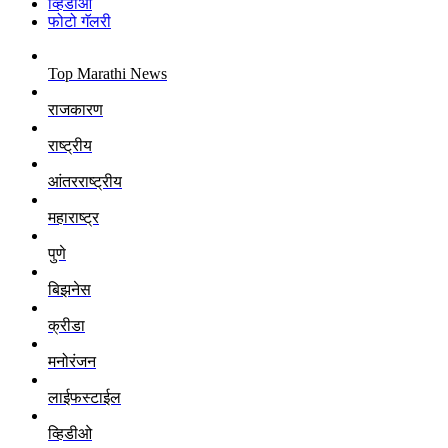
व्हिडीओ
फोटो गॅलरी
Top Marathi News
राजकारण
राष्ट्रीय
आंतरराष्ट्रीय
महाराष्ट्र
पुणे
बिझनेस
क्रीडा
मनोरंजन
लाईफस्टाईल
व्हिडीओ