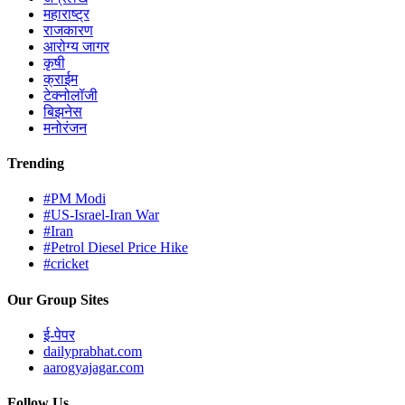
महाराष्ट्र
राजकारण
आरोग्य जागर
कृषी
क्राईम
टेक्नोलॉजी
बिझनेस
मनोरंजन
Trending
#PM Modi
#US-Israel-Iran War
#Iran
#Petrol Diesel Price Hike
#cricket
Our Group Sites
ई-पेपर
dailyprabhat.com
aarogyajagar.com
Follow Us