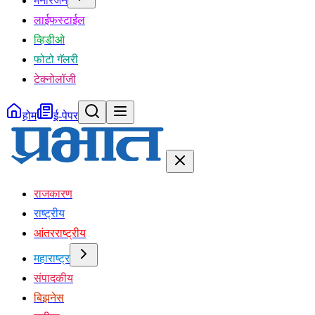
मनोरंजन
लाईफस्टाईल
व्हिडीओ
फोटो गॅलरी
टेक्नोलॉजी
होम
ई-पेपर
राजकारण
राष्ट्रीय
आंतरराष्ट्रीय
महाराष्ट्र
संपादकीय
बिझनेस