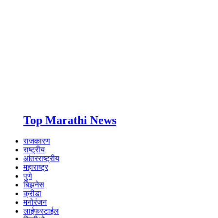
Top Marathi News
राजकारण
राष्ट्रीय
आंतरराष्ट्रीय
महाराष्ट्र
पुणे
बिझनेस
क्रीडा
मनोरंजन
लाईफस्टाईल