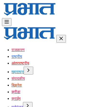
राजकारण
राष्ट्रीय
आंतरराष्ट्रीय
महाराष्ट्र
संपादकीय
बिझनेस
क्रीडा
क्राईम