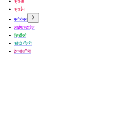
क्रीडा
क्राईम
मनोरंजन
लाईफस्टाईल
व्हिडीओ
फोटो गॅलरी
टेक्नोलॉजी