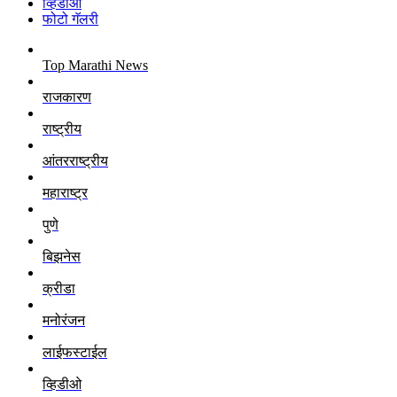
व्हिडीओ
फोटो गॅलरी
Top Marathi News
राजकारण
राष्ट्रीय
आंतरराष्ट्रीय
महाराष्ट्र
पुणे
बिझनेस
क्रीडा
मनोरंजन
लाईफस्टाईल
व्हिडीओ