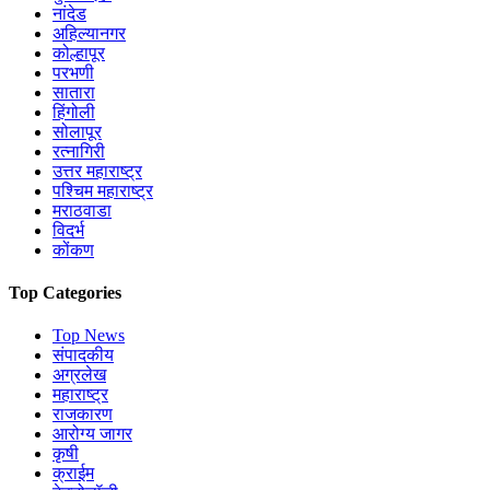
नांदेड
अहिल्यानगर
कोल्हापूर
परभणी
सातारा
हिंगोली
सोलापूर
रत्नागिरी
उत्तर महाराष्ट्र
पश्चिम महाराष्ट्र
मराठवाडा
विदर्भ
कोंकण
Top Categories
Top News
संपादकीय
अग्रलेख
महाराष्ट्र
राजकारण
आरोग्य जागर
कृषी
क्राईम