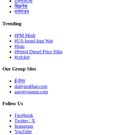
टेक्नोलॉजी
बिझनेस
मनोरंजन
Trending
#PM Modi
#US-Israel-Iran War
#Iran
#Petrol Diesel Price Hike
#cricket
Our Group Sites
ई-पेपर
dailyprabhat.com
aarogyajagar.com
Follow Us
Facebook
Twitter / X
Instagram
YouTube