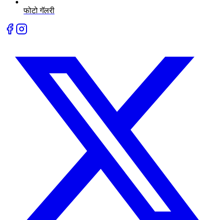
फोटो गॅलरी