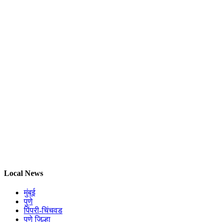
Local News
मुंबई
पुणे
पिंपरी-चिंचवड
पुणे जिल्हा