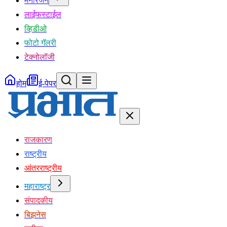
मनोरंजन
लाईफस्टाईल
व्हिडीओ
फोटो गॅलरी
टेक्नोलॉजी
होम
ई-पेपर
राजकारण
राष्ट्रीय
आंतरराष्ट्रीय
महाराष्ट्र
संपादकीय
बिझनेस