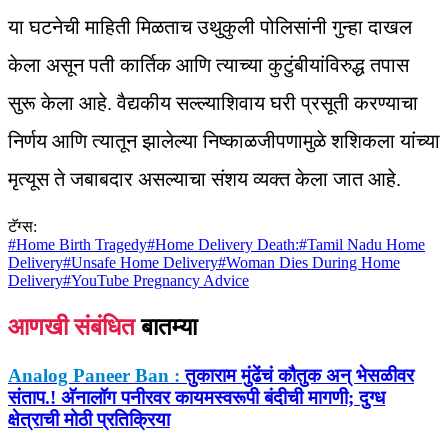
या घटनेची माहिती मिळताच उथुकुली पोलिसांनी गुन्हा दाखल
केला असून पती कार्तिक आणि त्याच्या कुटुंबीयांविरुद्ध तपास
सुरू केला आहे. वैद्यकीय सल्ल्याशिवाय घरी प्रसूती करण्याचा
निर्णय आणि त्यातून झालेल्या निष्काळजीपणामुळे शशिकला यांच्या
मृत्यूस ते जबाबदार असल्याचा संशय व्यक्त केला जात आहे.
टॅग्स:
#
Home Birth Tragedy
#
Home Delivery Death:
#
Tamil Nadu Home
Delivery
#
Unsafe Home Delivery
#
Woman Dies During Home
Delivery
#
YouTube Pregnancy Advice
आणखी संबंधित
बातम्या
Analog Paneer Ban :
तुकाराम मुंढेंचं कौतुक अन् भेसळीवर
संताप.! अ‍ॅनालॉग पनीरवर कायमस्वरूपी बंदीची मागणी; दुग्ध
क्षेत्राची मोठी प्रतिक्रिया