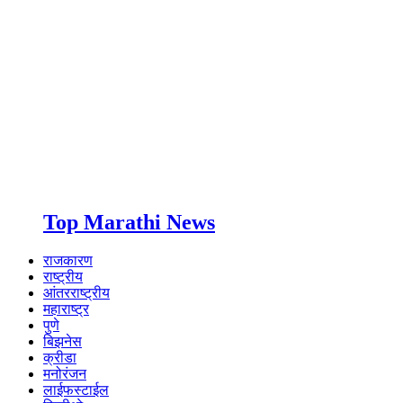
Top Marathi News
राजकारण
राष्ट्रीय
आंतरराष्ट्रीय
महाराष्ट्र
पुणे
बिझनेस
क्रीडा
मनोरंजन
लाईफस्टाईल