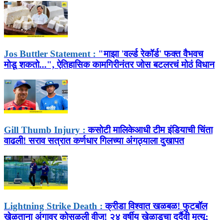
Jos Buttler Statement :
"माझा 'वर्ल्ड रेकॉर्ड' फक्त वैभवच
मोडू शकतो...", ऐतिहासिक कामगिरीनंतर जोस बटलरचं मोठं विधान
Gill Thumb Injury :
कसोटी मालिकेआधी टीम इंडियाची चिंता
वाढली! सराव सत्रात कर्णधार गिलच्या अंगठ्याला दुखापत
Lightning Strike Death :
क्रीडा विश्वात खळबळ! फुटबॉल
खेळताना अंगावर कोसळली वीज! २४ वर्षीय खेळाडूचा दुर्दैवी मृत्यू;