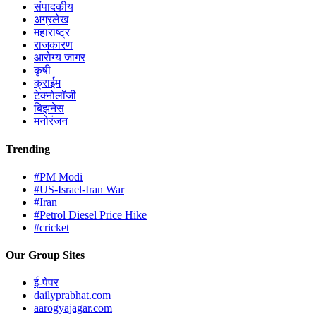
संपादकीय
अग्रलेख
महाराष्ट्र
राजकारण
आरोग्य जागर
कृषी
क्राईम
टेक्नोलॉजी
बिझनेस
मनोरंजन
Trending
#PM Modi
#US-Israel-Iran War
#Iran
#Petrol Diesel Price Hike
#cricket
Our Group Sites
ई-पेपर
dailyprabhat.com
aarogyajagar.com