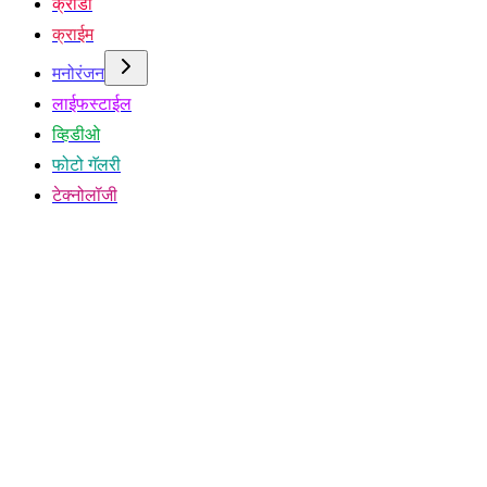
क्रीडा
क्राईम
मनोरंजन
लाईफस्टाईल
व्हिडीओ
फोटो गॅलरी
टेक्नोलॉजी