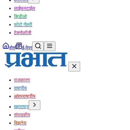
मनोरंजन
लाईफस्टाईल
व्हिडीओ
फोटो गॅलरी
टेक्नोलॉजी
होम
ई-पेपर
राजकारण
राष्ट्रीय
आंतरराष्ट्रीय
महाराष्ट्र
संपादकीय
बिझनेस