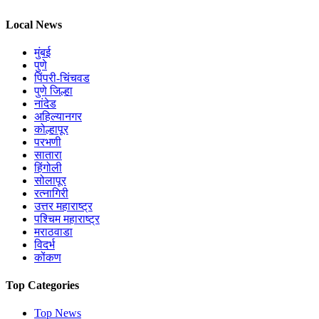
Local News
मुंबई
पुणे
पिंपरी-चिंचवड
पुणे जिल्हा
नांदेड
अहिल्यानगर
कोल्हापूर
परभणी
सातारा
हिंगोली
सोलापूर
रत्नागिरी
उत्तर महाराष्ट्र
पश्चिम महाराष्ट्र
मराठवाडा
विदर्भ
कोंकण
Top Categories
Top News