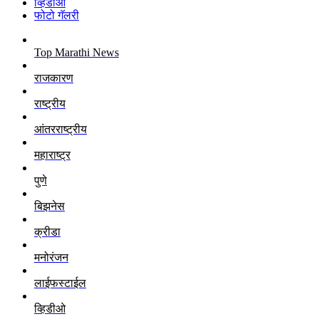
व्हिडीओ
फोटो गॅलरी
Top Marathi News
राजकारण
राष्ट्रीय
आंतरराष्ट्रीय
महाराष्ट्र
पुणे
बिझनेस
क्रीडा
मनोरंजन
लाईफस्टाईल
व्हिडीओ