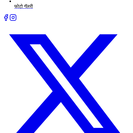
फोटो गॅलरी