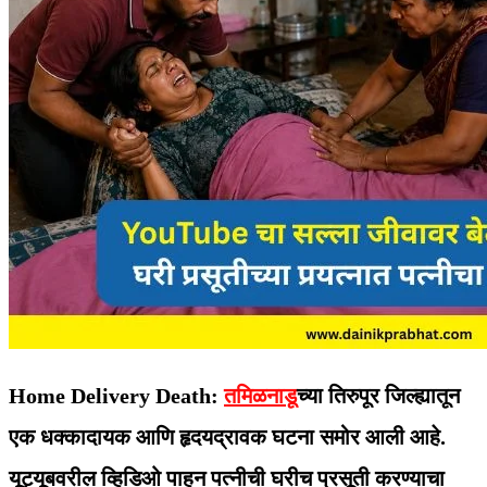
Home Delivery Death:
तमिळनाडू
च्या तिरुपूर जिल्ह्यातून
एक धक्कादायक आणि हृदयद्रावक घटना समोर आली आहे.
यूट्यूबवरील व्हिडिओ पाहून पत्नीची घरीच प्रसूती करण्याचा