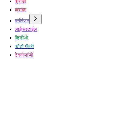
क्रीडा
क्राईम
मनोरंजन
लाईफस्टाईल
व्हिडीओ
फोटो गॅलरी
टेक्नोलॉजी