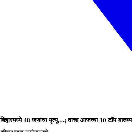
ी-बिहारमध्ये 48 जणांचा मृत्यू…; वाचा आजच्या 10 टॉप बातम्य
तिमान वृत्तांत खालीलप्रमाणे