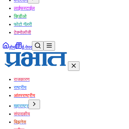
मनोरंजन
लाईफस्टाईल
व्हिडीओ
फोटो गॅलरी
टेक्नोलॉजी
होम
ई-पेपर
राजकारण
राष्ट्रीय
आंतरराष्ट्रीय
महाराष्ट्र
संपादकीय
बिझनेस