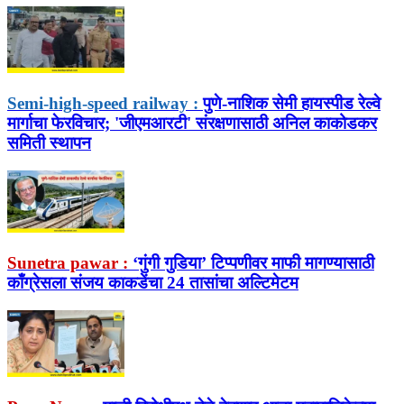
Semi-high-speed railway :
पुणे-नाशिक सेमी हायस्पीड रेल्वे
मार्गाचा फेरविचार; 'जीएमआरटी' संरक्षणासाठी अनिल काकोडकर
समिती स्थापन
Sunetra pawar :
‘गुंगी गुडिया’ टिप्पणीवर माफी मागण्यासाठी
काँग्रेसला संजय काकडेंचा 24 तासांचा अल्टिमेटम