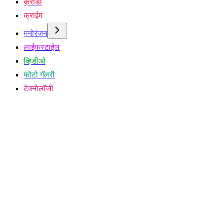
क्रीडा
क्राईम
मनोरंजन
लाईफस्टाईल
व्हिडीओ
फोटो गॅलरी
टेक्नोलॉजी