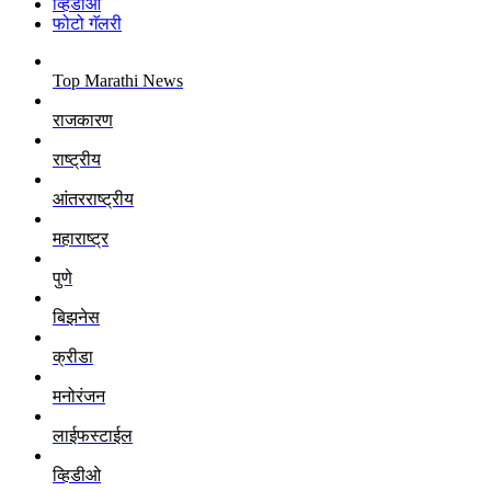
व्हिडीओ
फोटो गॅलरी
Top Marathi News
राजकारण
राष्ट्रीय
आंतरराष्ट्रीय
महाराष्ट्र
पुणे
बिझनेस
क्रीडा
मनोरंजन
लाईफस्टाईल
व्हिडीओ