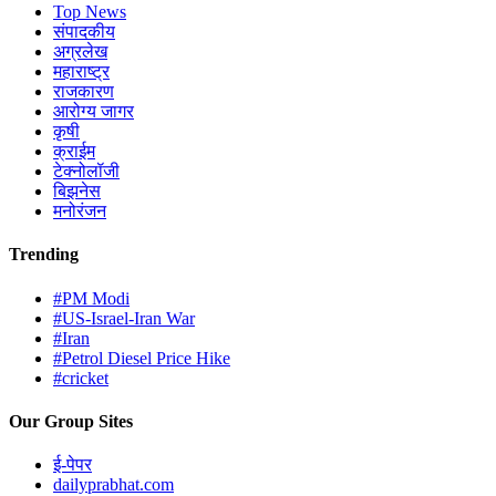
Top News
संपादकीय
अग्रलेख
महाराष्ट्र
राजकारण
आरोग्य जागर
कृषी
क्राईम
टेक्नोलॉजी
बिझनेस
मनोरंजन
Trending
#PM Modi
#US-Israel-Iran War
#Iran
#Petrol Diesel Price Hike
#cricket
Our Group Sites
ई-पेपर
dailyprabhat.com