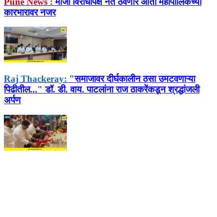
Pune News :
माजी विरोधीपक्ष नेते ठेवणार आता महापालिकेच्या
कारभारावर नजर
Raj Thackeray:
"समाजावर दीर्घकालीन ठसा उमटवणाऱ्या
पिढीतील..." डॉ. डी. वाय. पाटलांना राज ठाकरेंकडून श्रद्धांजली
अर्पण