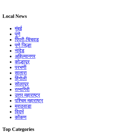
Local News
मुंबई
पुणे
पिंपरी-चिंचवड
पुणे जिल्हा
नांदेड
अहिल्यानगर
कोल्हापूर
परभणी
सातारा
हिंगोली
सोलापूर
रत्नागिरी
उत्तर महाराष्ट्र
पश्चिम महाराष्ट्र
मराठवाडा
विदर्भ
कोंकण
Top Categories