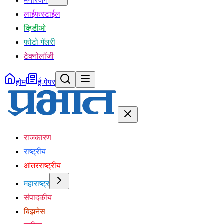
मनोरंजन
लाईफस्टाईल
व्हिडीओ
फोटो गॅलरी
टेक्नोलॉजी
होम
ई-पेपर
राजकारण
राष्ट्रीय
आंतरराष्ट्रीय
महाराष्ट्र
संपादकीय
बिझनेस