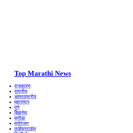
Top Marathi News
राजकारण
राष्ट्रीय
आंतरराष्ट्रीय
महाराष्ट्र
पुणे
बिझनेस
क्रीडा
मनोरंजन
लाईफस्टाईल