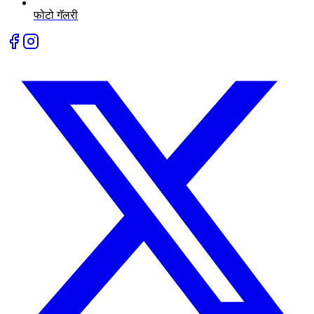
फोटो गॅलरी