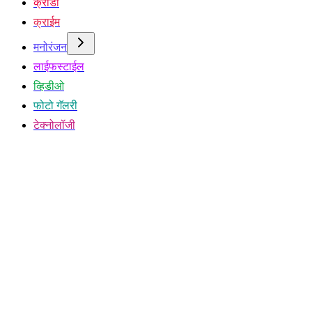
क्रीडा
क्राईम
मनोरंजन
लाईफस्टाईल
व्हिडीओ
फोटो गॅलरी
टेक्नोलॉजी