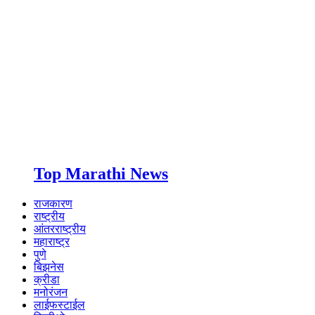
Top Marathi News
राजकारण
राष्ट्रीय
आंतरराष्ट्रीय
महाराष्ट्र
पुणे
बिझनेस
क्रीडा
मनोरंजन
लाईफस्टाईल