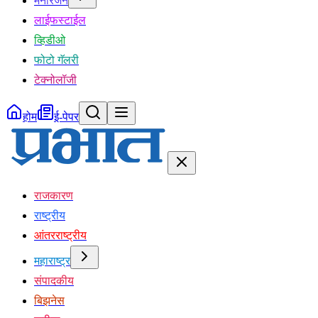
मनोरंजन
लाईफस्टाईल
व्हिडीओ
फोटो गॅलरी
टेक्नोलॉजी
होम
ई-पेपर
राजकारण
राष्ट्रीय
आंतरराष्ट्रीय
महाराष्ट्र
संपादकीय
बिझनेस