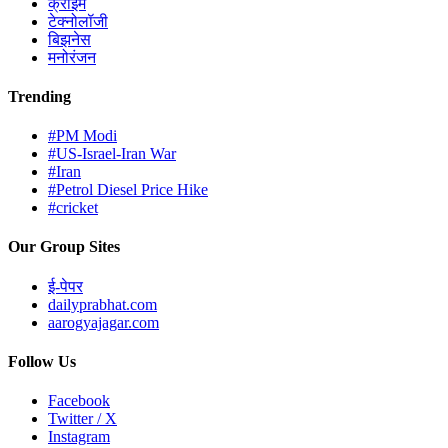
क्राईम
टेक्नोलॉजी
बिझनेस
मनोरंजन
Trending
#PM Modi
#US-Israel-Iran War
#Iran
#Petrol Diesel Price Hike
#cricket
Our Group Sites
ई-पेपर
dailyprabhat.com
aarogyajagar.com
Follow Us
Facebook
Twitter / X
Instagram