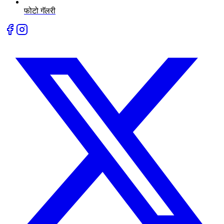
फोटो गॅलरी