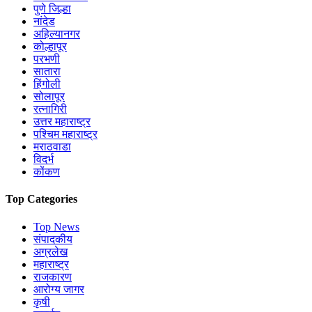
पुणे जिल्हा
नांदेड
अहिल्यानगर
कोल्हापूर
परभणी
सातारा
हिंगोली
सोलापूर
रत्नागिरी
उत्तर महाराष्ट्र
पश्चिम महाराष्ट्र
मराठवाडा
विदर्भ
कोंकण
Top Categories
Top News
संपादकीय
अग्रलेख
महाराष्ट्र
राजकारण
आरोग्य जागर
कृषी