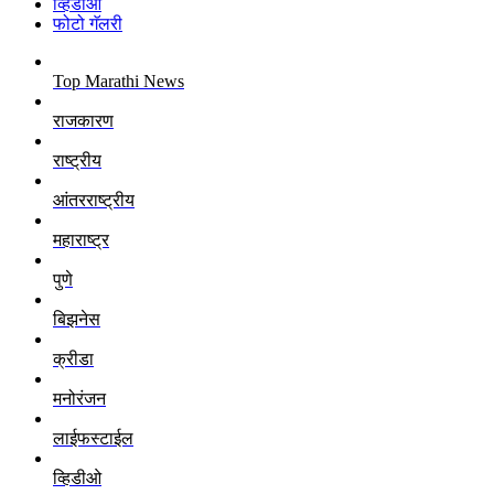
व्हिडीओ
फोटो गॅलरी
Top Marathi News
राजकारण
राष्ट्रीय
आंतरराष्ट्रीय
महाराष्ट्र
पुणे
बिझनेस
क्रीडा
मनोरंजन
लाईफस्टाईल
व्हिडीओ