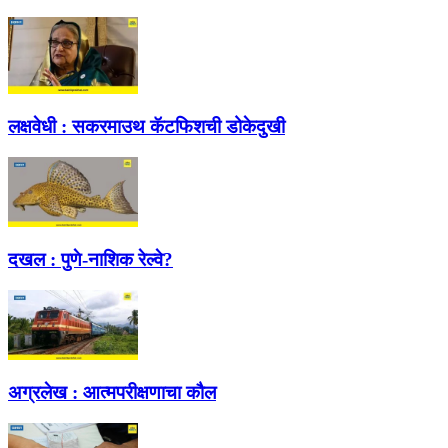
लक्षवेधी :
सकरमाउथ कॅटफिशची डोकेदुखी
दखल :
पुणे-नाशिक रेल्वे?
अग्रलेख :
आत्मपरीक्षणाचा कौल