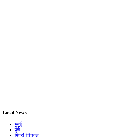
Local News
मुंबई
पुणे
पिंपरी-चिंचवड