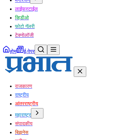
मनोरंजन
लाईफस्टाईल
व्हिडीओ
फोटो गॅलरी
टेक्नोलॉजी
होम
ई-पेपर
राजकारण
राष्ट्रीय
आंतरराष्ट्रीय
महाराष्ट्र
संपादकीय
बिझनेस