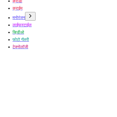
क्रीडा
क्राईम
मनोरंजन
लाईफस्टाईल
व्हिडीओ
फोटो गॅलरी
टेक्नोलॉजी