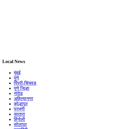
Local News
मुंबई
पुणे
पिंपरी-चिंचवड
पुणे जिल्हा
नांदेड
अहिल्यानगर
कोल्हापूर
परभणी
सातारा
हिंगोली
सोलापूर