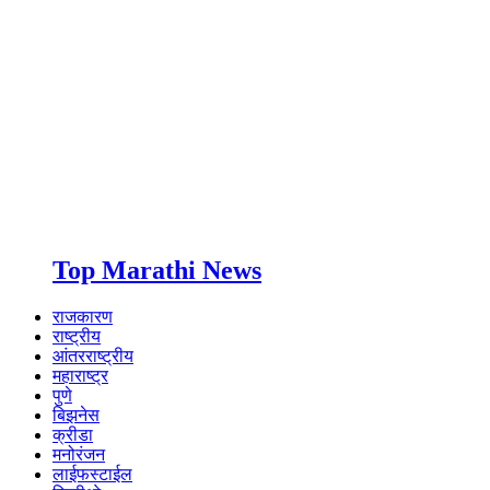
Top Marathi News
राजकारण
राष्ट्रीय
आंतरराष्ट्रीय
महाराष्ट्र
पुणे
बिझनेस
क्रीडा
मनोरंजन
लाईफस्टाईल