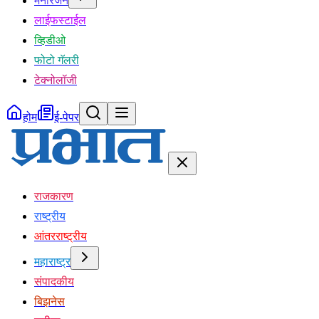
मनोरंजन
लाईफस्टाईल
व्हिडीओ
फोटो गॅलरी
टेक्नोलॉजी
होम
ई-पेपर
राजकारण
राष्ट्रीय
आंतरराष्ट्रीय
महाराष्ट्र
संपादकीय
बिझनेस