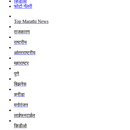
व्हिडीओ
फोटो गॅलरी
Top Marathi News
राजकारण
राष्ट्रीय
आंतरराष्ट्रीय
महाराष्ट्र
पुणे
बिझनेस
क्रीडा
मनोरंजन
लाईफस्टाईल
व्हिडीओ