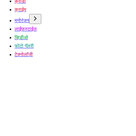
क्रीडा
क्राईम
मनोरंजन
लाईफस्टाईल
व्हिडीओ
फोटो गॅलरी
टेक्नोलॉजी