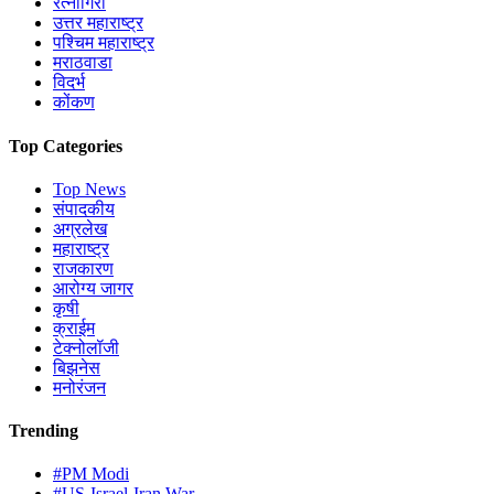
रत्नागिरी
उत्तर महाराष्ट्र
पश्चिम महाराष्ट्र
मराठवाडा
विदर्भ
कोंकण
Top Categories
Top News
संपादकीय
अग्रलेख
महाराष्ट्र
राजकारण
आरोग्य जागर
कृषी
क्राईम
टेक्नोलॉजी
बिझनेस
मनोरंजन
Trending
#PM Modi
#US-Israel-Iran War