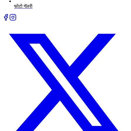
फोटो गॅलरी