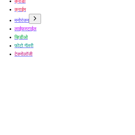
क्रीडा
क्राईम
मनोरंजन
लाईफस्टाईल
व्हिडीओ
फोटो गॅलरी
टेक्नोलॉजी