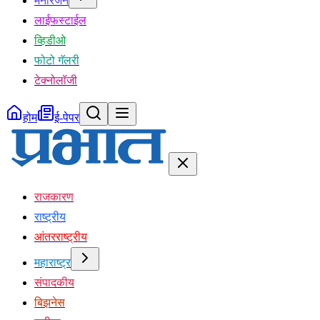
मनोरंजन
लाईफस्टाईल
व्हिडीओ
फोटो गॅलरी
टेक्नोलॉजी
होम
ई-पेपर
राजकारण
राष्ट्रीय
आंतरराष्ट्रीय
महाराष्ट्र
संपादकीय
बिझनेस