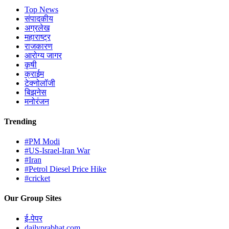
Top News
संपादकीय
अग्रलेख
महाराष्ट्र
राजकारण
आरोग्य जागर
कृषी
क्राईम
टेक्नोलॉजी
बिझनेस
मनोरंजन
Trending
#PM Modi
#US-Israel-Iran War
#Iran
#Petrol Diesel Price Hike
#cricket
Our Group Sites
ई-पेपर
dailyprabhat.com