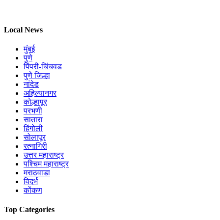
Local News
मुंबई
पुणे
पिंपरी-चिंचवड
पुणे जिल्हा
नांदेड
अहिल्यानगर
कोल्हापूर
परभणी
सातारा
हिंगोली
सोलापूर
रत्नागिरी
उत्तर महाराष्ट्र
पश्चिम महाराष्ट्र
मराठवाडा
विदर्भ
कोंकण
Top Categories