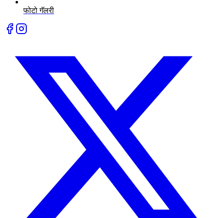
फोटो गॅलरी