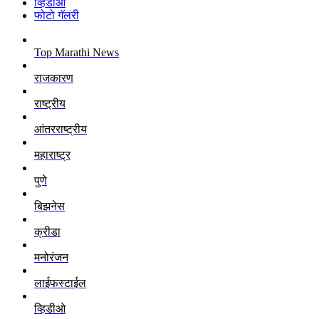
व्हिडीओ
फोटो गॅलरी
Top Marathi News
राजकारण
राष्ट्रीय
आंतरराष्ट्रीय
महाराष्ट्र
पुणे
बिझनेस
क्रीडा
मनोरंजन
लाईफस्टाईल
व्हिडीओ