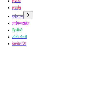
क्रीडा
क्राईम
मनोरंजन
लाईफस्टाईल
व्हिडीओ
फोटो गॅलरी
टेक्नोलॉजी