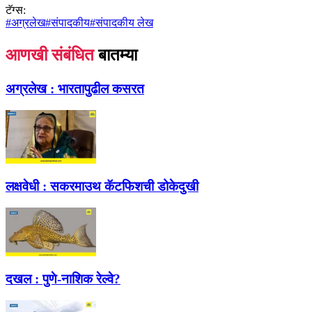
टॅग्स:
#
अग्रलेख
#
संपादकीय
#
संपादकीय लेख
आणखी संबंधित
बातम्या
अग्रलेख :
भारतापुढील कसरत
लक्षवेधी :
सकरमाउथ कॅटफिशची डोकेदुखी
दखल :
पुणे-नाशिक रेल्वे?