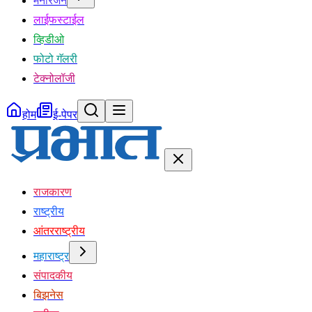
मनोरंजन
लाईफस्टाईल
व्हिडीओ
फोटो गॅलरी
टेक्नोलॉजी
होम
ई-पेपर
राजकारण
राष्ट्रीय
आंतरराष्ट्रीय
महाराष्ट्र
संपादकीय
बिझनेस