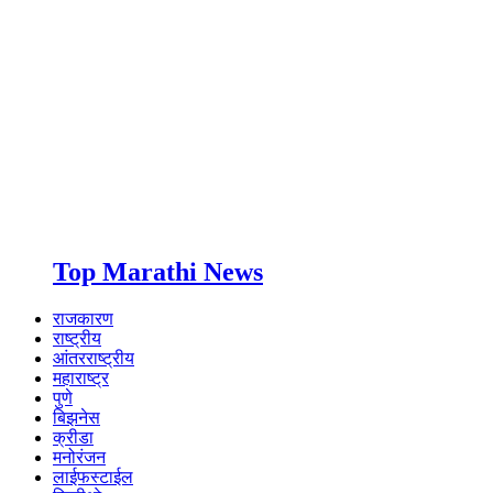
Top Marathi News
राजकारण
राष्ट्रीय
आंतरराष्ट्रीय
महाराष्ट्र
पुणे
बिझनेस
क्रीडा
मनोरंजन
लाईफस्टाईल