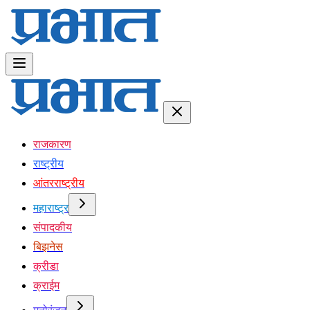
राजकारण
राष्ट्रीय
आंतरराष्ट्रीय
महाराष्ट्र
संपादकीय
बिझनेस
क्रीडा
क्राईम