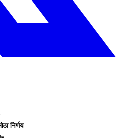
n
ोठा निर्णय
ेश,