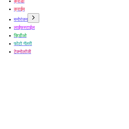
क्रीडा
क्राईम
मनोरंजन
लाईफस्टाईल
व्हिडीओ
फोटो गॅलरी
टेक्नोलॉजी