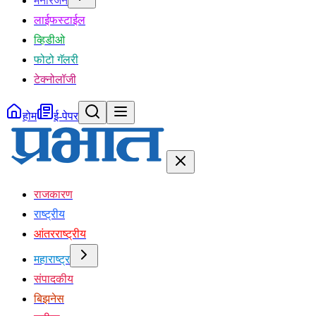
मनोरंजन
लाईफस्टाईल
व्हिडीओ
फोटो गॅलरी
टेक्नोलॉजी
होम
ई-पेपर
राजकारण
राष्ट्रीय
आंतरराष्ट्रीय
महाराष्ट्र
संपादकीय
बिझनेस