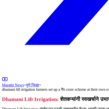
Marathi News
>
पुणे जिल्हा
>
dhamani lift irrigation farmers set up a ₹6 crore scheme at their own
Dhamani Lift Irrigation:
शेतकऱ्यांनी स्वखर्चाने उभ
Dhamani Lift Irrigation: मुंबईत पार पडली उच्चस्तरीय बैठक: धामणी उपसा जलसि