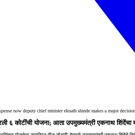
 expense now deputy chief minister eknath shinde makes a major decisio
ारली ६ कोटींची योजना; आता उपमुख्यमंत्री एकनाथ शिंदेंचा म
ंचन योजनेला 'हायब्रिड वीज जोडणी' देण्याचे उपमुख्यमंत्री एकनाथ शिंदेंचे निर्द