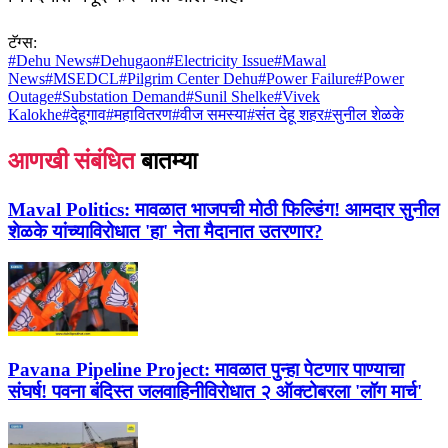
टॅग्स:
#
Dehu News
#
Dehugaon
#
Electricity Issue
#
Mawal
News
#
MSEDCL
#
Pilgrim Center Dehu
#
Power Failure
#
Power
Outage
#
Substation Demand
#
Sunil Shelke
#
Vivek
Kalokhe
#
देहूगाव
#
महावितरण
#
वीज समस्या
#
संत देहू शहर
#
सुनील शेळके
आणखी संबंधित
बातम्या
Maval Politics:
मावळात भाजपची मोठी फिल्डिंग! आमदार सुनील
शेळके यांच्याविरोधात 'हा' नेता मैदानात उतरणार?
Pavana Pipeline Project:
मावळात पुन्हा पेटणार पाण्याचा
संघर्ष! पवना बंदिस्त जलवाहिनीविरोधात २ ऑक्टोबरला 'लॉग मार्च'