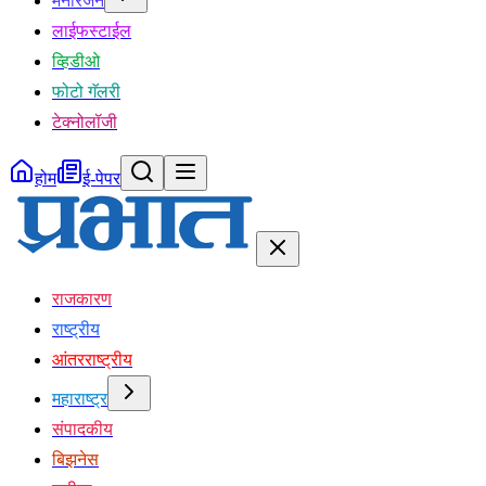
मनोरंजन
लाईफस्टाईल
व्हिडीओ
फोटो गॅलरी
टेक्नोलॉजी
होम
ई-पेपर
राजकारण
राष्ट्रीय
आंतरराष्ट्रीय
महाराष्ट्र
संपादकीय
बिझनेस