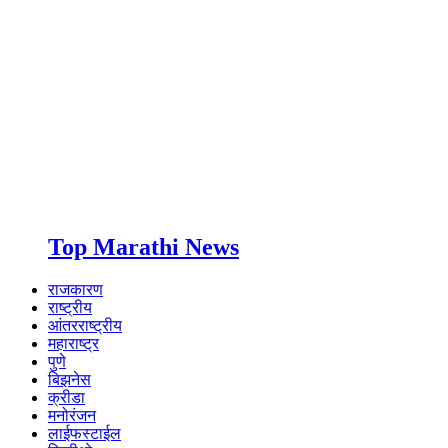
Top Marathi News
राजकारण
राष्ट्रीय
आंतरराष्ट्रीय
महाराष्ट्र
पुणे
बिझनेस
क्रीडा
मनोरंजन
लाईफस्टाईल