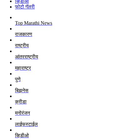
व्हिडीओ
फोटो गॅलरी
Top Marathi News
राजकारण
राष्ट्रीय
आंतरराष्ट्रीय
महाराष्ट्र
पुणे
बिझनेस
क्रीडा
मनोरंजन
लाईफस्टाईल
व्हिडीओ