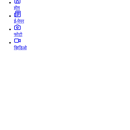
होम
ई-पेपर
फोटो
व्हिडिओ