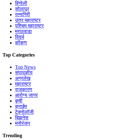
हिंगोली
सोलापूर
रत्नागिरी
उत्तर महाराष्ट्र
पश्चिम महाराष्ट्र
मराठवाडा
विदर्भ
कोंकण
Top Categories
Top News
संपादकीय
अग्रलेख
महाराष्ट्र
राजकारण
आरोग्य जागर
कृषी
क्राईम
टेक्नोलॉजी
बिझनेस
मनोरंजन
Trending