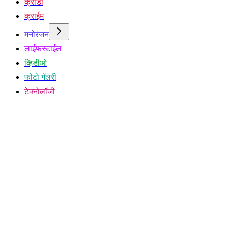
क्रीडा
क्राईम
मनोरंजन
लाईफस्टाईल
व्हिडीओ
फोटो गॅलरी
टेक्नोलॉजी