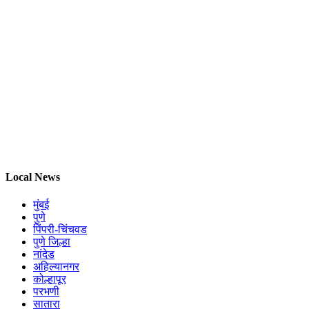
Local News
मुंबई
पुणे
पिंपरी-चिंचवड
पुणे जिल्हा
नांदेड
अहिल्यानगर
कोल्हापूर
परभणी
सातारा