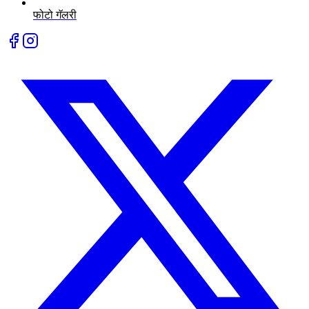
फोटो गॅलरी