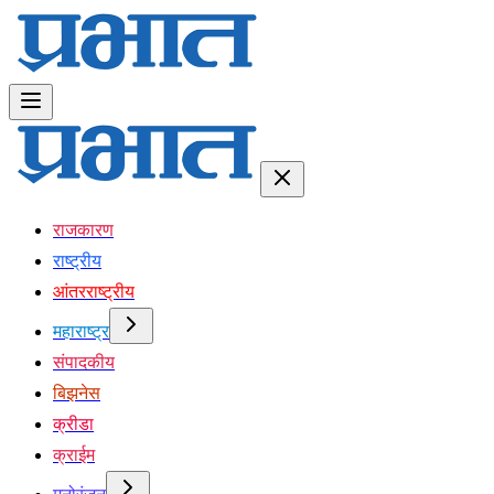
राजकारण
राष्ट्रीय
आंतरराष्ट्रीय
महाराष्ट्र
संपादकीय
बिझनेस
क्रीडा
क्राईम