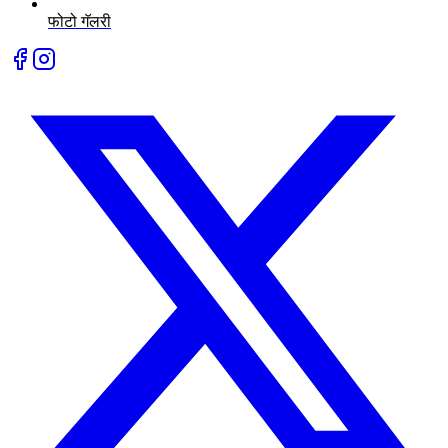
फोटो गॅलरी