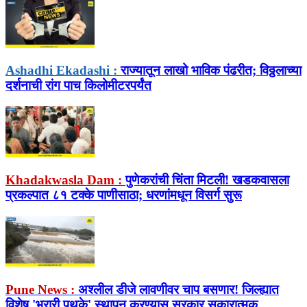
Ashadhi Ekadashi :
राज्यातून लाखो भाविक पंढरीत; विठ्ठलाच्या
दर्शनाची रांग पाच किलोमीटरपर्यंत
Khadakwasla Dam :
पुणेकरांची चिंता मिटली! खडकवासला
प्रकल्पात ८१ टक्के पाणीसाठा; धरणांमधून विसर्ग सुरू
Pune News :
अश्लील डीजे लावणीवर चाप बसणार! जिल्ह्यात
विशेष 'भरारी पथके' स्थापन करण्यास सरकार सकारात्मक