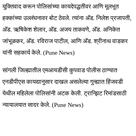
युक्तिवाद करून पोलिसांच्या कायदेपद्धतीवर आणि मूलभूत
हक्कांच्या उल्लंघनावर बोट ठेवले. त्यांना अ‍ॅड. निलेश प्रजापती,
अ‍ॅड. ऋषिकेश शेलार, अ‍ॅड. अजय ताकवणे, अ‍ॅड. अनिकेत
जांभूळकर, अ‍ॅड. रविराज पाटील, आणि अ‍ॅड. श्रीनाथ वाडकर
यांनी सहकार्य केले. (Pune News)
सांगली जिल्ह्यातील एमआयडीसी कुपवाड पोलीस ठाण्यात
एनडीपीएस कायद्यानुसार दाखल असलेल्या गुन्ह्यात हिंजवडी
येथील महिलेला पोलिसांनी अटक केली. ट्रान्झिट रिमांडसाठी
न्यायालयात सादर केले. (Pune News)