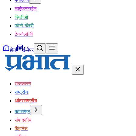
मनोरंजन
लाईफस्टाईल
व्हिडीओ
फोटो गॅलरी
टेक्नोलॉजी
होम
ई-पेपर
राजकारण
राष्ट्रीय
आंतरराष्ट्रीय
महाराष्ट्र
संपादकीय
बिझनेस