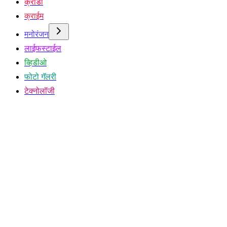
क्रीडा
क्राईम
मनोरंजन
लाईफस्टाईल
व्हिडीओ
फोटो गॅलरी
टेक्नोलॉजी