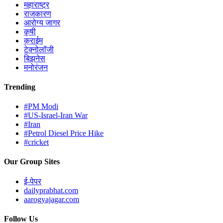
महाराष्ट्र
राजकारण
आरोग्य जागर
कृषी
क्राईम
टेक्नोलॉजी
बिझनेस
मनोरंजन
Trending
#PM Modi
#US-Israel-Iran War
#Iran
#Petrol Diesel Price Hike
#cricket
Our Group Sites
ई-पेपर
dailyprabhat.com
aarogyajagar.com
Follow Us