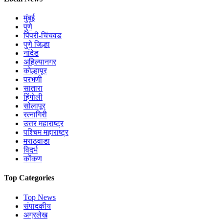
मुंबई
पुणे
पिंपरी-चिंचवड
पुणे जिल्हा
नांदेड
अहिल्यानगर
कोल्हापूर
परभणी
सातारा
हिंगोली
सोलापूर
रत्नागिरी
उत्तर महाराष्ट्र
पश्चिम महाराष्ट्र
मराठवाडा
विदर्भ
कोंकण
Top Categories
Top News
संपादकीय
अग्रलेख