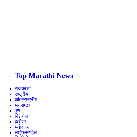
Top Marathi News
राजकारण
राष्ट्रीय
आंतरराष्ट्रीय
महाराष्ट्र
पुणे
बिझनेस
क्रीडा
मनोरंजन
लाईफस्टाईल