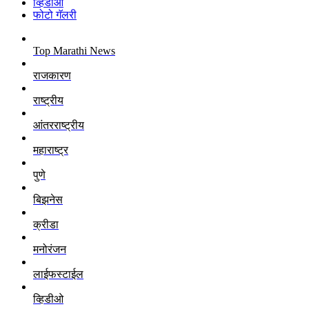
व्हिडीओ
फोटो गॅलरी
Top Marathi News
राजकारण
राष्ट्रीय
आंतरराष्ट्रीय
महाराष्ट्र
पुणे
बिझनेस
क्रीडा
मनोरंजन
लाईफस्टाईल
व्हिडीओ