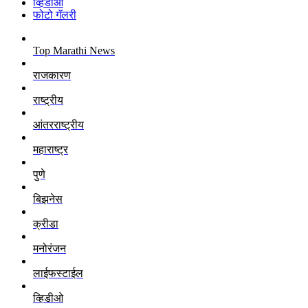
व्हिडीओ
फोटो गॅलरी
Top Marathi News
राजकारण
राष्ट्रीय
आंतरराष्ट्रीय
महाराष्ट्र
पुणे
बिझनेस
क्रीडा
मनोरंजन
लाईफस्टाईल
व्हिडीओ