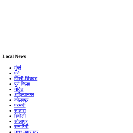
Local News
मुंबई
पुणे
पिंपरी-चिंचवड
पुणे जिल्हा
नांदेड
अहिल्यानगर
कोल्हापूर
परभणी
सातारा
हिंगोली
सोलापूर
रत्नागिरी
उत्तर महाराष्ट्र