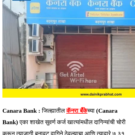
Canara Bank :
जिल्ह्यातील
कॅनरा बँके
च्या
(Canara
Bank)
एका शाखेत सुवर्ण कर्ज खात्यांमधील दागिन्यांची चोरी
करून त्याजागी बनावट दागिने ठेवल्याचा आणि त्याद्वारे ७.३१