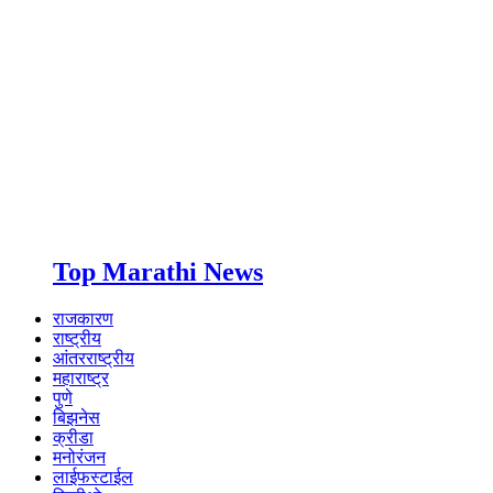
Top Marathi News
राजकारण
राष्ट्रीय
आंतरराष्ट्रीय
महाराष्ट्र
पुणे
बिझनेस
क्रीडा
मनोरंजन
लाईफस्टाईल