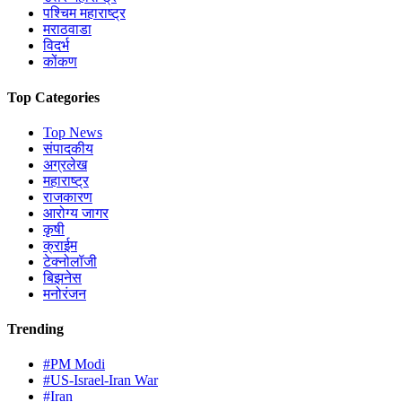
पश्चिम महाराष्ट्र
मराठवाडा
विदर्भ
कोंकण
Top Categories
Top News
संपादकीय
अग्रलेख
महाराष्ट्र
राजकारण
आरोग्य जागर
कृषी
क्राईम
टेक्नोलॉजी
बिझनेस
मनोरंजन
Trending
#PM Modi
#US-Israel-Iran War
#Iran