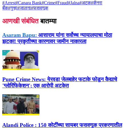
#
Arrest
#
Canara Bank
#
Crime
#
Fraud
#
Jalna
#
अटक
#
कॅनरा
बँक
#
गुन्हा
#
जालना
#
फसवणूक
आणखी संबंधित
बातम्या
Asaram Bapu:
आसाराम यांना सर्वोच्च न्यायालयाचा मोठा
झटका! प्रकृतीच्या कारणावर जामीन नाकारला
Pune Crime News:
येरवडा जेलबाहेर फटाके फोडून कैद्याचे
'ग्लोरिफिकेशन'; एक आरोपी अटकेत
Alandi Police :
150 कोटींच्या सायबर फसवणूक प्रकरणातील