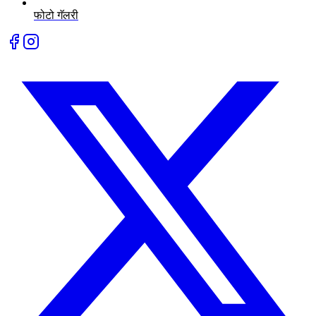
फोटो गॅलरी