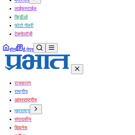
मनोरंजन
लाईफस्टाईल
व्हिडीओ
फोटो गॅलरी
टेक्नोलॉजी
होम
ई-पेपर
राजकारण
राष्ट्रीय
आंतरराष्ट्रीय
महाराष्ट्र
संपादकीय
बिझनेस