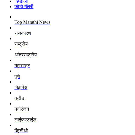
व्हिडीओ
फोटो गॅलरी
Top Marathi News
राजकारण
राष्ट्रीय
आंतरराष्ट्रीय
महाराष्ट्र
पुणे
बिझनेस
क्रीडा
मनोरंजन
लाईफस्टाईल
व्हिडीओ