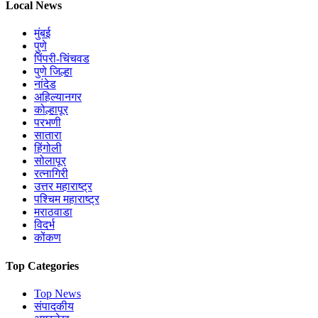
Local News
मुंबई
पुणे
पिंपरी-चिंचवड
पुणे जिल्हा
नांदेड
अहिल्यानगर
कोल्हापूर
परभणी
सातारा
हिंगोली
सोलापूर
रत्नागिरी
उत्तर महाराष्ट्र
पश्चिम महाराष्ट्र
मराठवाडा
विदर्भ
कोंकण
Top Categories
Top News
संपादकीय