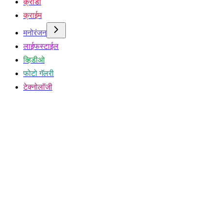
क्रीडा
क्राईम
मनोरंजन
लाईफस्टाईल
व्हिडीओ
फोटो गॅलरी
टेक्नोलॉजी