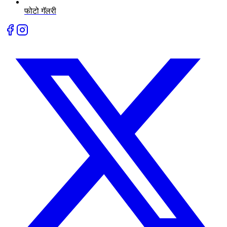
फोटो गॅलरी