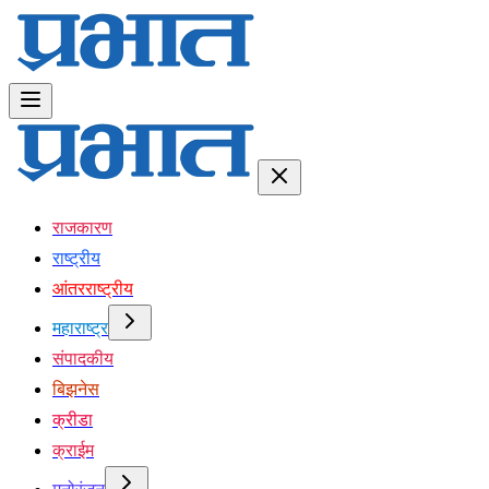
राजकारण
राष्ट्रीय
आंतरराष्ट्रीय
महाराष्ट्र
संपादकीय
बिझनेस
क्रीडा
क्राईम