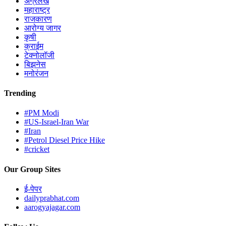
अग्रलेख
महाराष्ट्र
राजकारण
आरोग्य जागर
कृषी
क्राईम
टेक्नोलॉजी
बिझनेस
मनोरंजन
Trending
#PM Modi
#US-Israel-Iran War
#Iran
#Petrol Diesel Price Hike
#cricket
Our Group Sites
ई-पेपर
dailyprabhat.com
aarogyajagar.com