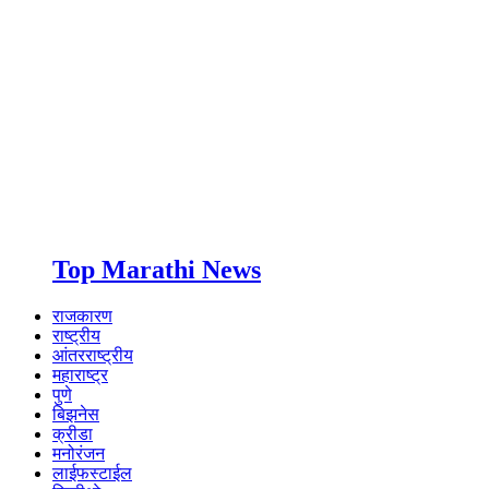
Top Marathi News
राजकारण
राष्ट्रीय
आंतरराष्ट्रीय
महाराष्ट्र
पुणे
बिझनेस
क्रीडा
मनोरंजन
लाईफस्टाईल