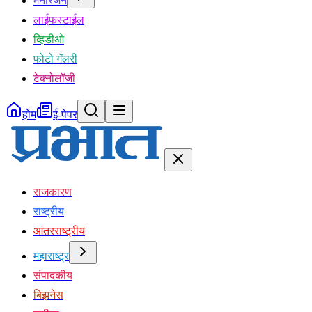
मनोरंजन
लाईफस्टाईल
व्हिडीओ
फोटो गॅलरी
टेक्नोलॉजी
होम
ई-पेपर
राजकारण
राष्ट्रीय
आंतरराष्ट्रीय
महाराष्ट्र
संपादकीय
बिझनेस