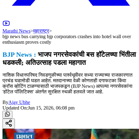
Marathi News
>
महाराष्ट्र
>
bjp news bus carrying bjp corporators crashes into hotel wall over
enthusiasm proves costly
BJP News :
भाजप नगरसेवकांची बस हॉटेलच्या भिंतीला
धडकली; अतिउत्साह पडला महागात
नाशिक विधानपरिषद निवडणुकीच्या पार्श्वभूमीवर सध्या राज्याच्या राजकारणात
प्रचंड घडामोडी घडत आहेत. मतदानाच्या वेळी कोणताही दगाफटका किंवा
क्रॉस व्होटिंग टाळण्यासाठी भाजपकडून (BJP News) आपल्या नगरसेवकांना
'हॉटेल पॉलिटिक्स' अंतर्गत सुरक्षित स्थळी हलवले जात आहे.
By
Ajay Ubhe
Updated On:
Jun 15, 2026, 06:08 pm