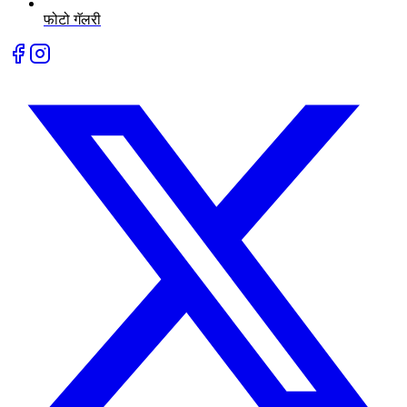
फोटो गॅलरी