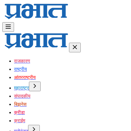
राजकारण
राष्ट्रीय
आंतरराष्ट्रीय
महाराष्ट्र
संपादकीय
बिझनेस
क्रीडा
क्राईम