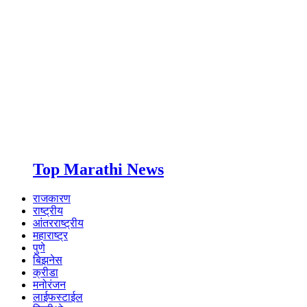
Top Marathi News
राजकारण
राष्ट्रीय
आंतरराष्ट्रीय
महाराष्ट्र
पुणे
बिझनेस
क्रीडा
मनोरंजन
लाईफस्टाईल