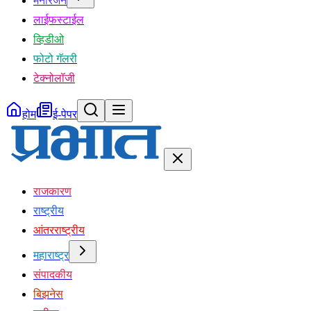
मनोरंजन
लाईफस्टाईल
व्हिडीओ
फोटो गॅलरी
टेक्नोलॉजी
होम
ई-पेपर
राजकारण
राष्ट्रीय
आंतरराष्ट्रीय
महाराष्ट्र
संपादकीय
बिझनेस