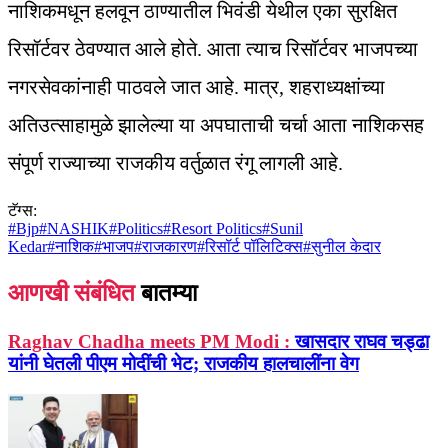
नाशिकमधून हलवून ठाण्यातील भिवंडी येथील एका सुरक्षित
रिसॉर्टवर ठेवण्यात आले होते. आता त्याच रिसॉर्टवर भाजपच्या
नगरसेवकांनाही पाठवले जात आहे. मात्र, शहराध्यक्षांच्या
अतिउत्साहामुळे झालेल्या या अपघाताची चर्चा आता नाशिकसह
संपूर्ण राज्याच्या राजकीय वर्तुळात रंगू लागली आहे.
टॅग्स:
#
Bjp
#
NASHIK
#
Politics
#
Resort Politics
#
Sunil
Kedar
#
नाशिक
#
भाजप
#
राजकारण
#
रिसॉर्ट पॉलिटिक्स
#
सुनील केदार
आणखी संबंधित
बातम्या
Raghav Chadha meets PM Modi :
खासदार राघव चड्ढा
यांनी घेतली पीएम मोदींची भेट; राजकीय हालचालींना वेग