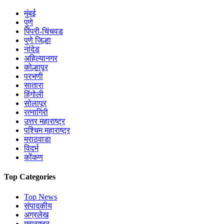
मुंबई
पुणे
पिंपरी-चिंचवड
पुणे जिल्हा
नांदेड
अहिल्यानगर
कोल्हापूर
परभणी
सातारा
हिंगोली
सोलापूर
रत्नागिरी
उत्तर महाराष्ट्र
पश्चिम महाराष्ट्र
मराठवाडा
विदर्भ
कोंकण
Top Categories
Top News
संपादकीय
अग्रलेख
महाराष्ट्र