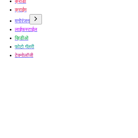
क्रीडा
क्राईम
मनोरंजन
लाईफस्टाईल
व्हिडीओ
फोटो गॅलरी
टेक्नोलॉजी