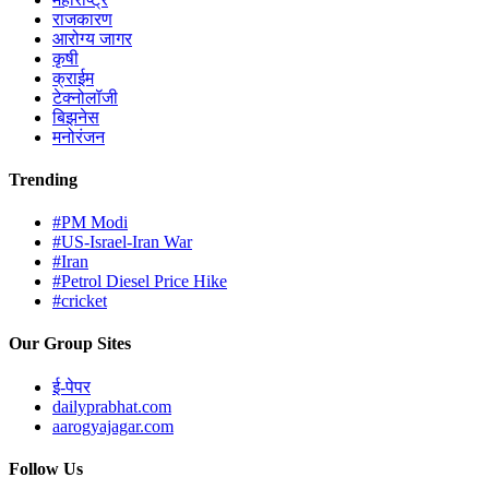
राजकारण
आरोग्य जागर
कृषी
क्राईम
टेक्नोलॉजी
बिझनेस
मनोरंजन
Trending
#PM Modi
#US-Israel-Iran War
#Iran
#Petrol Diesel Price Hike
#cricket
Our Group Sites
ई-पेपर
dailyprabhat.com
aarogyajagar.com
Follow Us