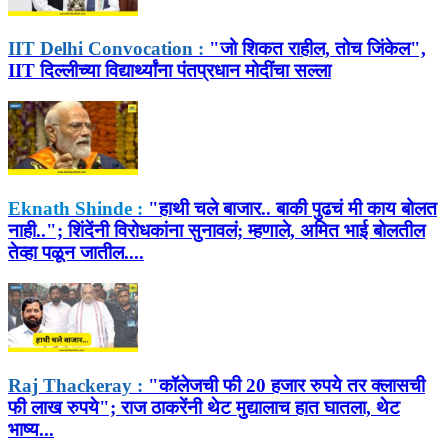
IIT Delhi Convocation :
"जो शिकत राहील, तोच जिंकेल",
IIT दिल्लीच्या विद्यार्थ्यांना पंतप्रधान मोदींचा सल्ला
Eknath Shinde :
"हाथी चले बाजार.. बाकी पुढचं मी काय बोलत
नाही.."; शिंदेंनी विरोधकांना सुनावलं; म्हणाले, अमित भाई बोलतील
तेव्हा पळून जातील....
Raj Thackeray :
"कॉलेजची फी 20 हजार रुपये तर क्लासची
फी लाख रुपये"; राज ठाकरेंनी थेट मुद्यालाच हात घातला, थेट
भाष्य...