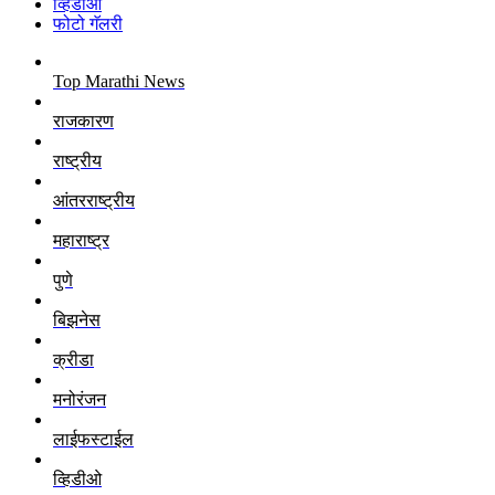
व्हिडीओ
फोटो गॅलरी
Top Marathi News
राजकारण
राष्ट्रीय
आंतरराष्ट्रीय
महाराष्ट्र
पुणे
बिझनेस
क्रीडा
मनोरंजन
लाईफस्टाईल
व्हिडीओ