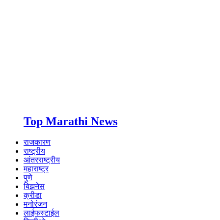
Top Marathi News
राजकारण
राष्ट्रीय
आंतरराष्ट्रीय
महाराष्ट्र
पुणे
बिझनेस
क्रीडा
मनोरंजन
लाईफस्टाईल