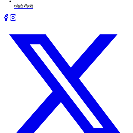
फोटो गॅलरी