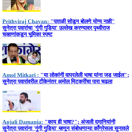
Prithviraj Chavan:
"पातळी सोडून बोलणे योग्य नाही"
सुनेत्रा पवारांचा 'गुंगी गुडिया' उल्लेख करण्यावर पृथ्वीराज
चव्हाणांकडून भूमिका स्पष्ट
Amol Mitkari :
"या लोकांनी वापरलेली भाषा यांना जड जाईल";
सुनेत्रा पवारांवरील टीकेनंतर अमोल मिटकरींचा पारा चढला
Anjali Damania:
"काय ही भाषा?"; अंजली दमानियांनी
सुनेत्रा पवारांना 'गुंगी गुडिया' म्हणून संबोधणाऱ्या काँग्रेसला सुनावले