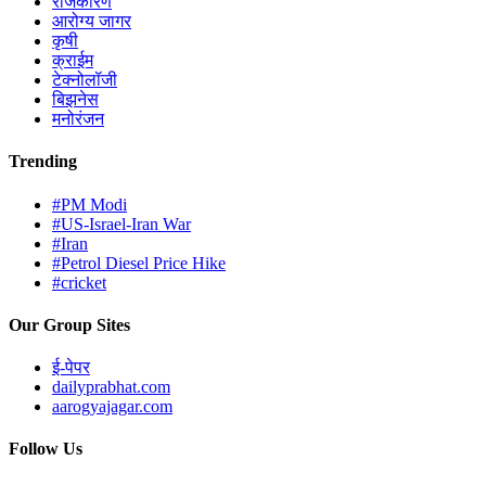
राजकारण
आरोग्य जागर
कृषी
क्राईम
टेक्नोलॉजी
बिझनेस
मनोरंजन
Trending
#PM Modi
#US-Israel-Iran War
#Iran
#Petrol Diesel Price Hike
#cricket
Our Group Sites
ई-पेपर
dailyprabhat.com
aarogyajagar.com
Follow Us