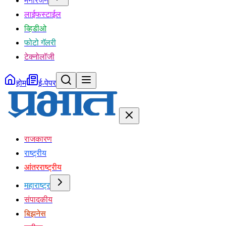
मनोरंजन
लाईफस्टाईल
व्हिडीओ
फोटो गॅलरी
टेक्नोलॉजी
होम
ई-पेपर
राजकारण
राष्ट्रीय
आंतरराष्ट्रीय
महाराष्ट्र
संपादकीय
बिझनेस