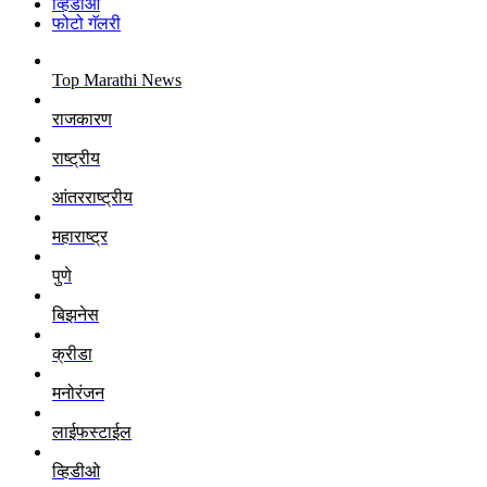
व्हिडीओ
फोटो गॅलरी
Top Marathi News
राजकारण
राष्ट्रीय
आंतरराष्ट्रीय
महाराष्ट्र
पुणे
बिझनेस
क्रीडा
मनोरंजन
लाईफस्टाईल
व्हिडीओ