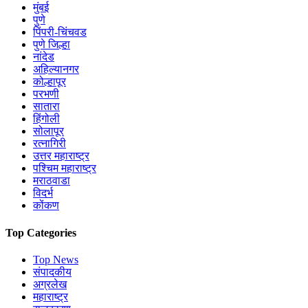
मुंबई
पुणे
पिंपरी-चिंचवड
पुणे जिल्हा
नांदेड
अहिल्यानगर
कोल्हापूर
परभणी
सातारा
हिंगोली
सोलापूर
रत्नागिरी
उत्तर महाराष्ट्र
पश्चिम महाराष्ट्र
मराठवाडा
विदर्भ
कोंकण
Top Categories
Top News
संपादकीय
अग्रलेख
महाराष्ट्र