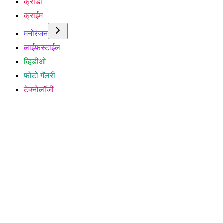
क्रीडा
क्राईम
मनोरंजन
लाईफस्टाईल
व्हिडीओ
फोटो गॅलरी
टेक्नोलॉजी