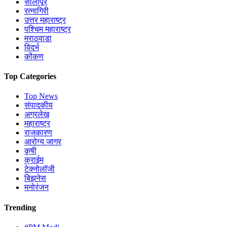
सोलापूर
रत्नागिरी
उत्तर महाराष्ट्र
पश्चिम महाराष्ट्र
मराठवाडा
विदर्भ
कोंकण
Top Categories
Top News
संपादकीय
अग्रलेख
महाराष्ट्र
राजकारण
आरोग्य जागर
कृषी
क्राईम
टेक्नोलॉजी
बिझनेस
मनोरंजन
Trending