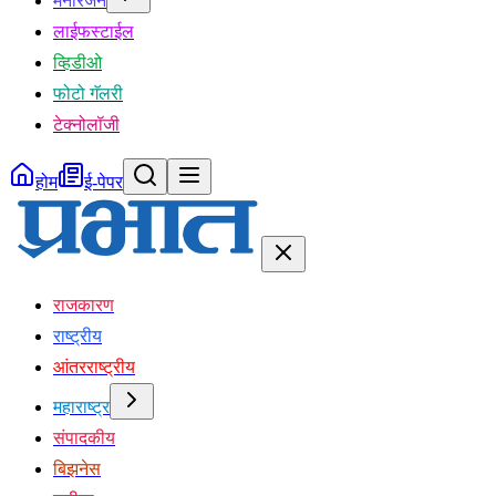
मनोरंजन
लाईफस्टाईल
व्हिडीओ
फोटो गॅलरी
टेक्नोलॉजी
होम
ई-पेपर
राजकारण
राष्ट्रीय
आंतरराष्ट्रीय
महाराष्ट्र
संपादकीय
बिझनेस