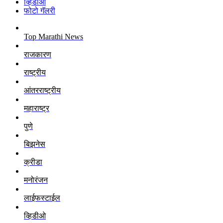
व्हिडीओ
फोटो गॅलरी
Top Marathi News
राजकारण
राष्ट्रीय
आंतरराष्ट्रीय
महाराष्ट्र
पुणे
बिझनेस
क्रीडा
मनोरंजन
लाईफस्टाईल
व्हिडीओ