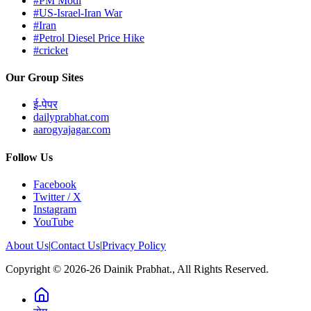
#PM Modi
#US-Israel-Iran War
#Iran
#Petrol Diesel Price Hike
#cricket
Our Group Sites
ई-पेपर
dailyprabhat.com
aarogyajagar.com
Follow Us
Facebook
Twitter / X
Instagram
YouTube
About Us
|
Contact Us
|
Privacy Policy
Copyright © 2026-26 Dainik Prabhat., All Rights Reserved.