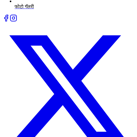
फोटो गॅलरी