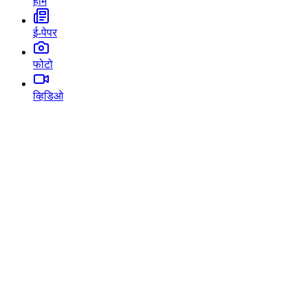
होम
ई-पेपर
फोटो
व्हिडिओ