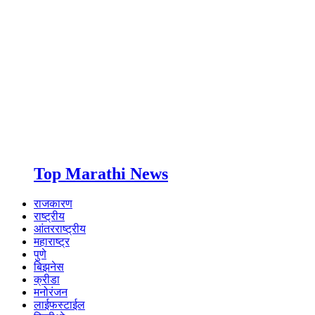
Top Marathi News
राजकारण
राष्ट्रीय
आंतरराष्ट्रीय
महाराष्ट्र
पुणे
बिझनेस
क्रीडा
मनोरंजन
लाईफस्टाईल