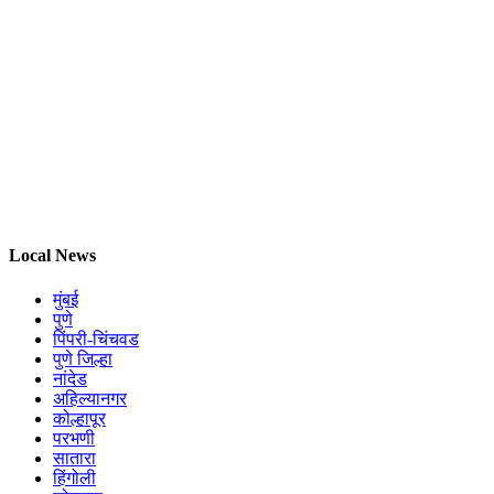
Local News
मुंबई
पुणे
पिंपरी-चिंचवड
पुणे जिल्हा
नांदेड
अहिल्यानगर
कोल्हापूर
परभणी
सातारा
हिंगोली