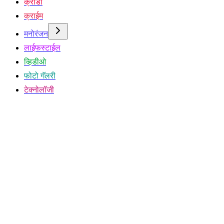
क्रीडा
क्राईम
मनोरंजन
लाईफस्टाईल
व्हिडीओ
फोटो गॅलरी
टेक्नोलॉजी