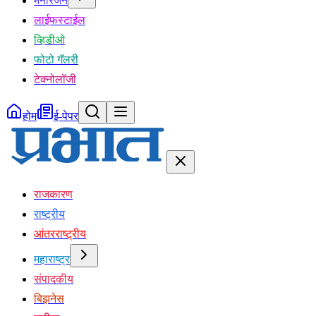
मनोरंजन
लाईफस्टाईल
व्हिडीओ
फोटो गॅलरी
टेक्नोलॉजी
होम
ई-पेपर
राजकारण
राष्ट्रीय
आंतरराष्ट्रीय
महाराष्ट्र
संपादकीय
बिझनेस