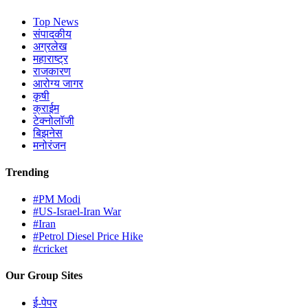
Top News
संपादकीय
अग्रलेख
महाराष्ट्र
राजकारण
आरोग्य जागर
कृषी
क्राईम
टेक्नोलॉजी
बिझनेस
मनोरंजन
Trending
#PM Modi
#US-Israel-Iran War
#Iran
#Petrol Diesel Price Hike
#cricket
Our Group Sites
ई-पेपर