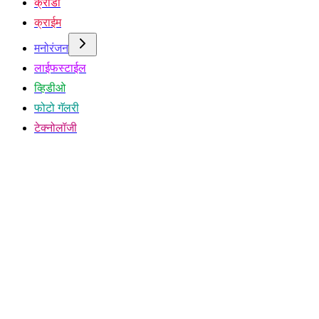
क्रीडा
क्राईम
मनोरंजन
लाईफस्टाईल
व्हिडीओ
फोटो गॅलरी
टेक्नोलॉजी