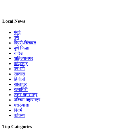
Local News
मुंबई
पुणे
पिंपरी-चिंचवड
पुणे जिल्हा
नांदेड
अहिल्यानगर
कोल्हापूर
परभणी
सातारा
हिंगोली
सोलापूर
रत्नागिरी
उत्तर महाराष्ट्र
पश्चिम महाराष्ट्र
मराठवाडा
विदर्भ
कोंकण
Top Categories