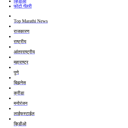
व्हिडीओ
फोटो गॅलरी
Top Marathi News
राजकारण
राष्ट्रीय
आंतरराष्ट्रीय
महाराष्ट्र
पुणे
बिझनेस
क्रीडा
मनोरंजन
लाईफस्टाईल
व्हिडीओ