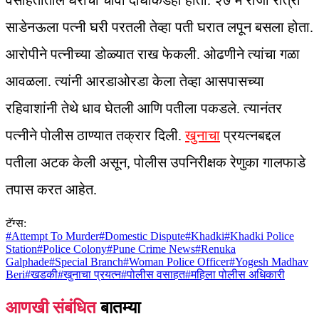
वसाहतीतील घराची चावी दोघांकडेही होती. २७ मे रोजी रात्री
साडेनऊला पत्नी घरी परतली तेव्हा पती घरात लपून बसला होता.
आरोपीने पत्नीच्या डोळ्यात राख फेकली. ओढणीने त्यांचा गळा
आवळला. त्यांनी आरडाओरडा केला तेव्हा आसपासच्या
रहिवाशांनी तेथे धाव घेतली आणि पतीला पकडले. त्यानंतर
पत्नीने पोलीस ठाण्यात तक्रार दिली.
खुनाचा
प्रयत्नबद्दल
पतीला अटक केली असून, पोलीस उपनिरीक्षक रेणुका गालफाडे
तपास करत आहेत.
टॅग्स:
#
Attempt To Murder
#
Domestic Dispute
#
Khadki
#
Khadki Police
Station
#
Police Colony
#
Pune Crime News
#
Renuka
Galphade
#
Special Branch
#
Woman Police Officer
#
Yogesh Madhav
Beri
#
खडकी
#
खुनाचा प्रयत्न
#
पोलीस वसाहत
#
महिला पोलीस अधिकारी
आणखी संबंधित
बातम्या