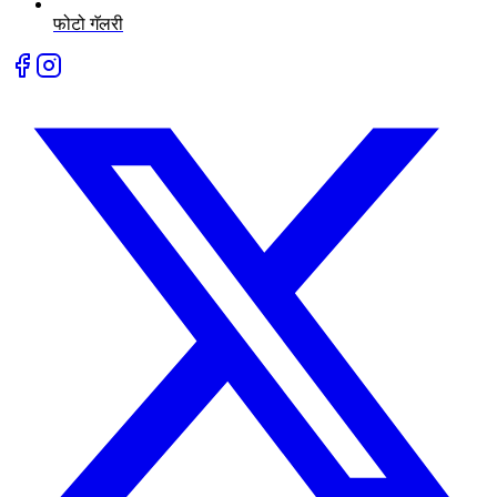
फोटो गॅलरी