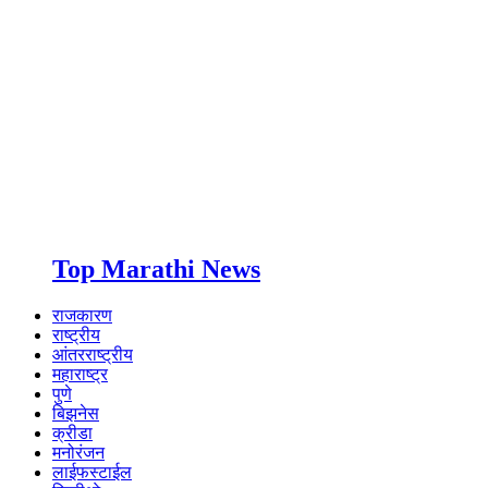
Top Marathi News
राजकारण
राष्ट्रीय
आंतरराष्ट्रीय
महाराष्ट्र
पुणे
बिझनेस
क्रीडा
मनोरंजन
लाईफस्टाईल