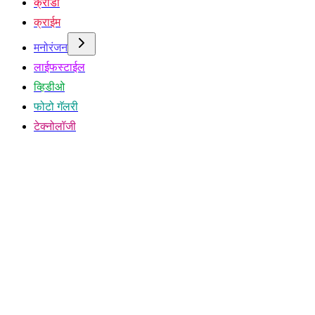
क्रीडा
क्राईम
मनोरंजन
लाईफस्टाईल
व्हिडीओ
फोटो गॅलरी
टेक्नोलॉजी