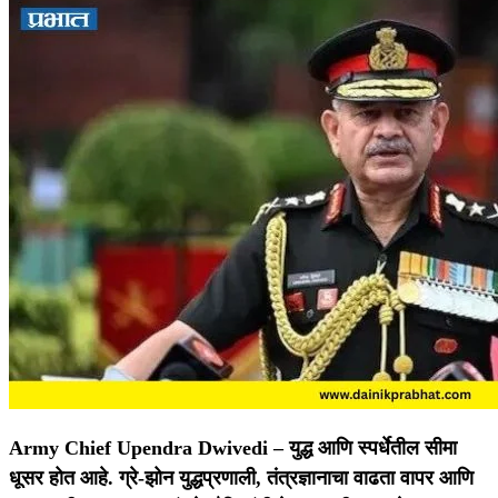
Army Chief Upendra Dwivedi –
युद्ध आणि स्पर्धेतील सीमा
धूसर होत आहे. ग्रे-झोन युद्धप्रणाली, तंत्रज्ञानाचा वाढता वापर आणि