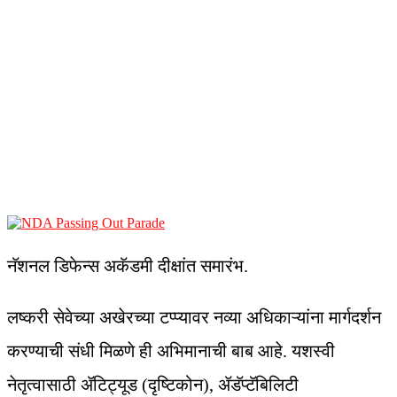
नॅशनल डिफेन्स अकॅडमी दीक्षांत समारंभ.
लष्करी सेवेच्या अखेरच्या टप्प्यावर नव्या अधिकाऱ्यांना मार्गदर्शन
करण्याची संधी मिळणे ही अभिमानाची बाब आहे. यशस्वी
नेतृत्वासाठी ॲटिट्यूड (दृष्टिकोन), ॲडॅप्टॅबिलिटी