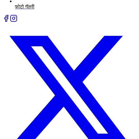
फोटो गॅलरी