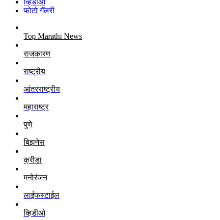
व्हिडीओ
फोटो गॅलरी
Top Marathi News
राजकारण
राष्ट्रीय
आंतरराष्ट्रीय
महाराष्ट्र
पुणे
बिझनेस
क्रीडा
मनोरंजन
लाईफस्टाईल
व्हिडीओ