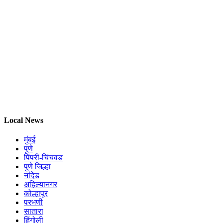
Local News
मुंबई
पुणे
पिंपरी-चिंचवड
पुणे जिल्हा
नांदेड
अहिल्यानगर
कोल्हापूर
परभणी
सातारा
हिंगोली