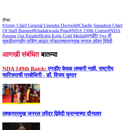
टॅग्स:
#
Army Chief General Upendra Dwivedi
#
Charlie Squadron Chief
Of Staff Banner
#
Khadakwasla Pune
#
NDA 150th Course
#
NDA
Passing Out Parade
#
Rohit Kajla Gold Medal
#
एनडीए १५० वी
तुकडी
#
एनडीए पासिंग आऊट परेड
#
लष्करप्रमुख जनरल उपेंद्र द्विवेदी
आणखी संबंधित
बातम्या
NDA 149th Batch:
एनडीए केवळ लष्करी नाही, राष्ट्रीय
चारित्र्याची प्रबोधिनी - डॉ. विजय कुमार
लष्करप्रमुख जनरल उपेंद्र द्विवेदी फ्रान्सच्या दौऱ्यावर