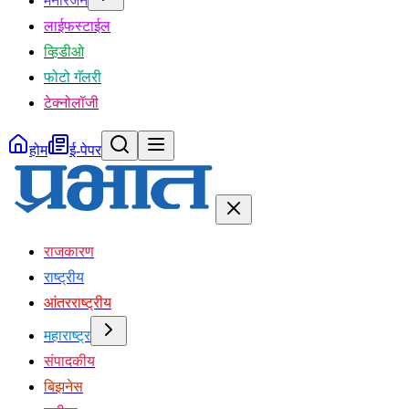
मनोरंजन
लाईफस्टाईल
व्हिडीओ
फोटो गॅलरी
टेक्नोलॉजी
होम
ई-पेपर
राजकारण
राष्ट्रीय
आंतरराष्ट्रीय
महाराष्ट्र
संपादकीय
बिझनेस