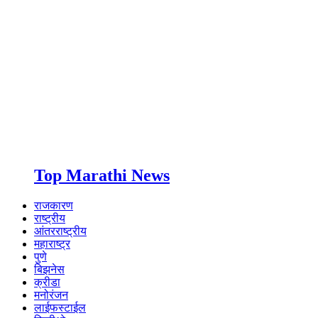
Top Marathi News
राजकारण
राष्ट्रीय
आंतरराष्ट्रीय
महाराष्ट्र
पुणे
बिझनेस
क्रीडा
मनोरंजन
लाईफस्टाईल