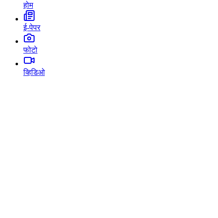
होम
ई-पेपर
फोटो
व्हिडिओ