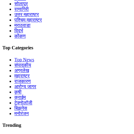
सोलापूर
रत्नागिरी
उत्तर महाराष्ट्र
पश्चिम महाराष्ट्र
मराठवाडा
विदर्भ
कोंकण
Top Categories
Top News
संपादकीय
अग्रलेख
महाराष्ट्र
राजकारण
आरोग्य जागर
कृषी
क्राईम
टेक्नोलॉजी
बिझनेस
मनोरंजन
Trending